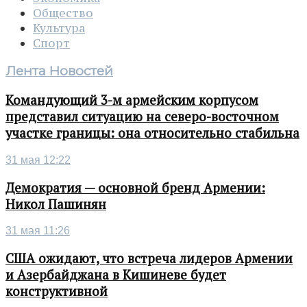
Общество
Культура
Спорт
Лента Новостей
Командующий 3-м армейским корпусом
представил ситуацию на северо-восточном
участке границы: она относительно стабильна
31 мая 12:22
Демократия — основной бренд Армении:
Никол Пашинян
31 мая 11:26
США ожидают, что встреча лидеров Армении
и Азербайджана в Кишиневе будет
конструктивной