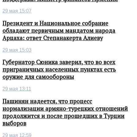
29 мая 15:07
Президент и Национальное собрание
обладают первичным мандатом народа
Арцаха: ответ Степанакерта Алиеву
29 мая 15:03
Губернатор Сюника заверил, что во всех
приграничных населенных пунктах есть
оружие для самообороны
29 мая 13:11
Пашинян надеется, что процесс
нормализации армяно-турецких отношений
продолжится и после прошедших в Турции
выборов
29 мая 12:59