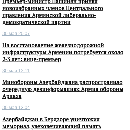
Премьер-министр Пашинян принял
новоизбранных членов Центрального
правления Армянской либерально-
демократической партии
30 мая 20:07
На восстановление железнодорожной
инфраструктуры Армении потребуется около
2-3 лет: вице-премьер
30 мая 13:11
Минобороны Азербайджана распространило
очередную дезинформацию: Армия обороны
Арцаха
30 мая 12:04
Азербайджан в Бердзоре уничтожил
мемориал, увековечивающий память