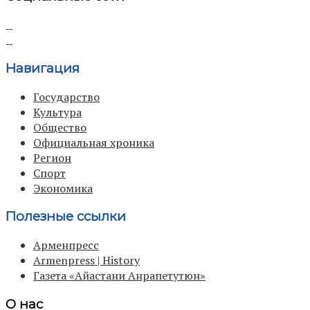
Навигация
Государство
Культура
Общество
Официальная хроника
Регион
Спорт
Экономика
Полезные ссылки
Арменпресс
Armenpress | History
Газета «Айастани Анрапетутюн»
О нас