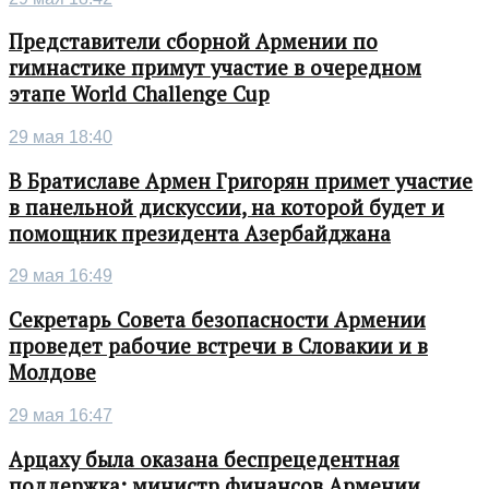
Представители сборной Армении по
гимнастике примут участие в очередном
этапе World Challenge Cup
29 мая 18:40
В Братиславе Армен Григорян примет участие
в панельной дискуссии, на которой будет и
помощник президента Азербайджана
29 мая 16:49
Секретарь Совета безопасности Армении
проведет рабочие встречи в Словакии и в
Молдове
29 мая 16:47
Арцаху была оказана беспрецедентная
поддержка: министр финансов Армении