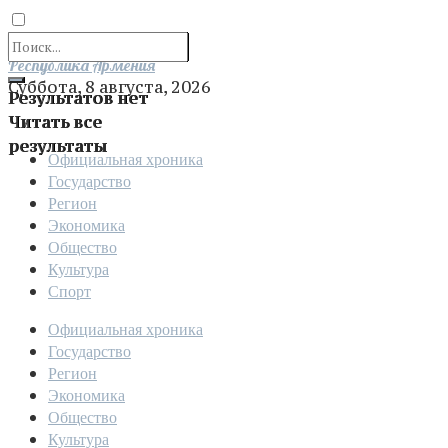
Отправить
Республика Армения
Суббота, 8 августа, 2026
Результатов нет
Читать все
результаты
Официальная хроника
Государство
Регион
Экономика
Общество
Культура
Спорт
Официальная хроника
Государство
Регион
Экономика
Общество
Культура