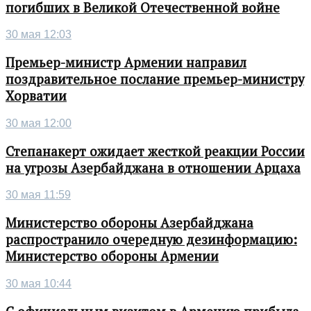
погибших в Великой Отечественной войне
30 мая 12:03
Премьер-министр Армении направил
поздравительное послание премьер-министру
Хорватии
30 мая 12:00
Степанакерт ожидает жесткой реакции России
на угрозы Азербайджана в отношении Арцаха
30 мая 11:59
Министерство обороны Азербайджана
распространило очередную дезинформацию:
Министерство обороны Армении
30 мая 10:44