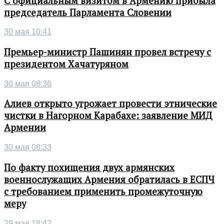
С официальным визитом в Армению прибыла
председатель Парламента Словении
30 мая 10:41
Премьер-министр Пашинян провел встречу с
президентом Хачатуряном
30 мая 08:36
Алиев открыто угрожает провести этнические
чистки в Нагорном Карабахе: заявление МИД
Армении
30 мая 08:33
По факту похищения двух армянских
военнослужащих Армения обратилась в ЕСПЧ
с требованием применить промежуточную
меру
29 мая 18:42