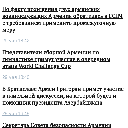
По факту похищения двух армянских
военнослужащих Армения обратилась в ЕСПЧ
с требованием применить промежуточную
меру
29 мая 18:42
Представители сборной Армении по
гимнастике примут участие в очередном
этапе World Challenge Cup
29 мая 18:40
В Братиславе Армен Григорян примет участие
в панельной дискуссии, на которой будет и
помощник президента Азербайджана
29 мая 16:49
Секретарь Совета безопасности Армении