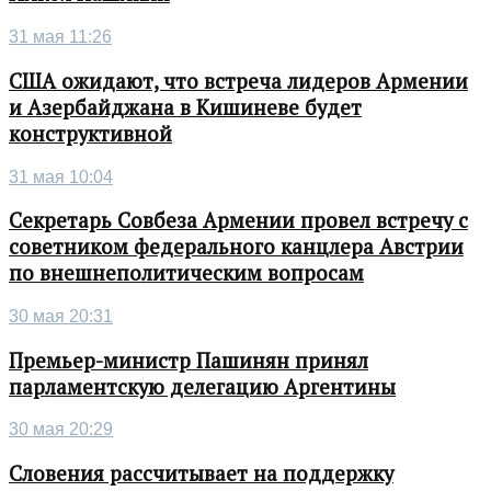
31 мая 11:26
США ожидают, что встреча лидеров Армении
и Азербайджана в Кишиневе будет
конструктивной
31 мая 10:04
Секретарь Совбеза Армении провел встречу с
советником федерального канцлера Австрии
по внешнеполитическим вопросам
30 мая 20:31
Премьер-министр Пашинян принял
парламентскую делегацию Аргентины
30 мая 20:29
Словения рассчитывает на поддержку