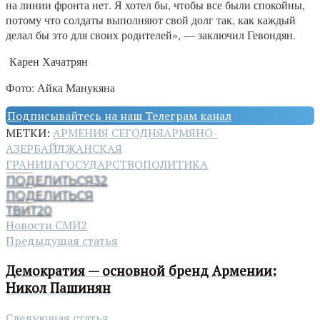
на линии фронта нет. Я хотел бы, чтобы все были спокойны,
потому что солдаты выполняют свой долг так, как каждый
делал бы это для своих родителей», — заключил Гевондян.
Карен Хачатрян
Фото: Айка Манукяна
Подписывайтесь на наш Телеграм канал
МЕТКИ:
АРМЕНИЯ СЕГОДНЯ
АРМЯНО-
АЗЕРБАЙДЖАНСКАЯ
ГРАНИЦА
ГОСУДАРСТВО
ПОЛИТИКА
ПОДЕЛИТЬСЯ
32
ПОДЕЛИТЬСЯ
ТВИТ
20
Новости СМИ2
Предыдущая статья
Демократия — основной бренд Армении:
Никол Пашинян
Следующая статья