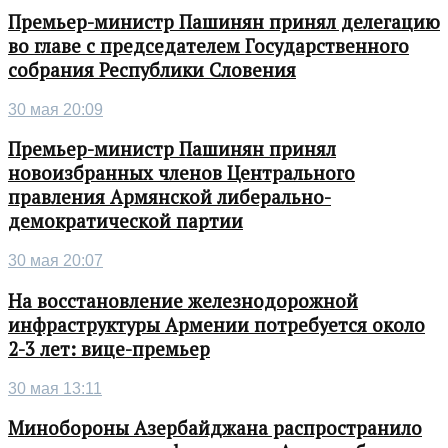
Премьер-министр Пашинян принял делегацию
во главе с председателем Государственного
собрания Республики Словения
30 мая 20:09
Премьер-министр Пашинян принял
новоизбранных членов Центрального
правления Армянской либерально-
демократической партии
30 мая 20:07
На восстановление железнодорожной
инфраструктуры Армении потребуется около
2-3 лет: вице-премьер
30 мая 13:11
Минобороны Азербайджана распространило