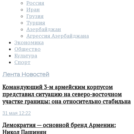
Россия
Иран
Грузия
Турция
Азербайджан
Агрессия Азербайджана
Экономика
Общество
Культура
Спорт
Лента Новостей
Командующий 3-м армейским корпусом
представил ситуацию на северо-восточном
участке границы: она относительно стабильна
31 мая 12:22
Демократия — основной бренд Армении:
Никол Пашинян