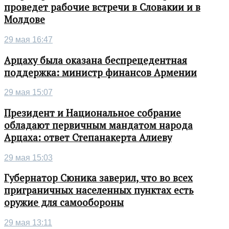
проведет рабочие встречи в Словакии и в
Молдове
29 мая 16:47
Арцаху была оказана беспрецедентная
поддержка: министр финансов Армении
29 мая 15:07
Президент и Национальное собрание
обладают первичным мандатом народа
Арцаха: ответ Степанакерта Алиеву
29 мая 15:03
Губернатор Сюника заверил, что во всех
приграничных населенных пунктах есть
оружие для самообороны
29 мая 13:11