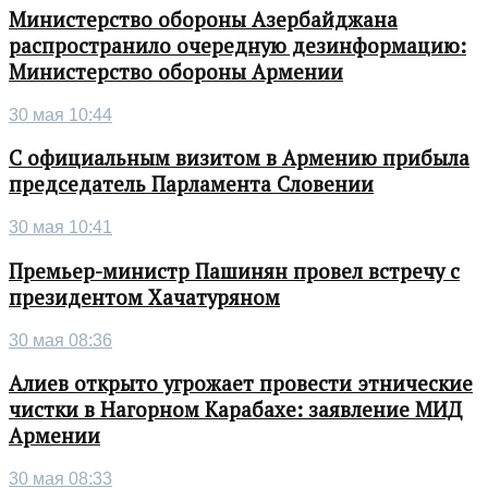
Министерство обороны Азербайджана
распространило очередную дезинформацию:
Министерство обороны Армении
30 мая 10:44
С официальным визитом в Армению прибыла
председатель Парламента Словении
30 мая 10:41
Премьер-министр Пашинян провел встречу с
президентом Хачатуряном
30 мая 08:36
Алиев открыто угрожает провести этнические
чистки в Нагорном Карабахе: заявление МИД
Армении
30 мая 08:33