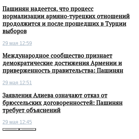
Пашинян надеется, что процесс
нормализации армяно-турецких отношений
продолжится и после прошедших в Турции
выборов
29 мая 12:59
Международное сообщество признает
демократические достижения Армении и
приверженность правительства: Пашинян
29 мая 12:51
Заявления Алиева означают отказ от
брюссельских договоренностей: Пашинян
требует объяснений
29 мая 12:45