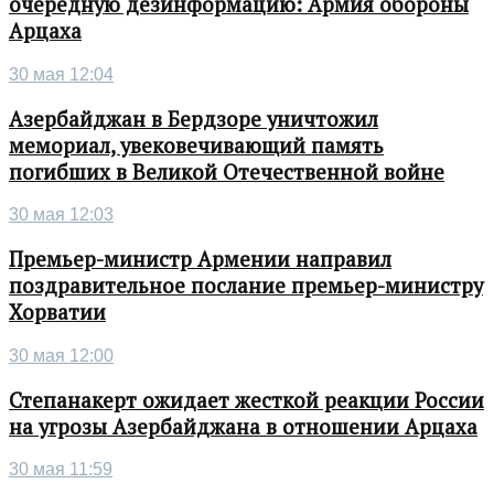
очередную дезинформацию: Армия обороны
Арцаха
30 мая 12:04
Азербайджан в Бердзоре уничтожил
мемориал, увековечивающий память
погибших в Великой Отечественной войне
30 мая 12:03
Премьер-министр Армении направил
поздравительное послание премьер-министру
Хорватии
30 мая 12:00
Степанакерт ожидает жесткой реакции России
на угрозы Азербайджана в отношении Арцаха
30 мая 11:59