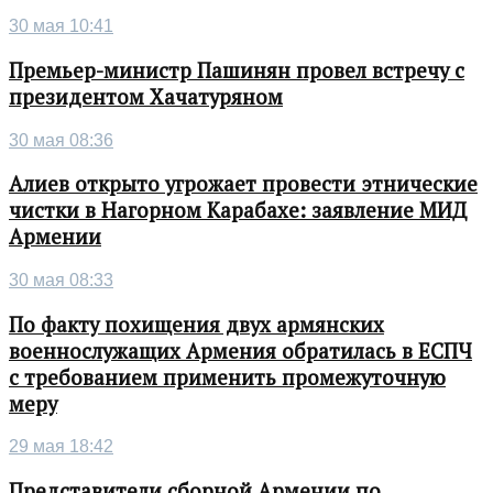
30 мая 10:41
Премьер-министр Пашинян провел встречу с
президентом Хачатуряном
30 мая 08:36
Алиев открыто угрожает провести этнические
чистки в Нагорном Карабахе: заявление МИД
Армении
30 мая 08:33
По факту похищения двух армянских
военнослужащих Армения обратилась в ЕСПЧ
с требованием применить промежуточную
меру
29 мая 18:42
Представители сборной Армении по