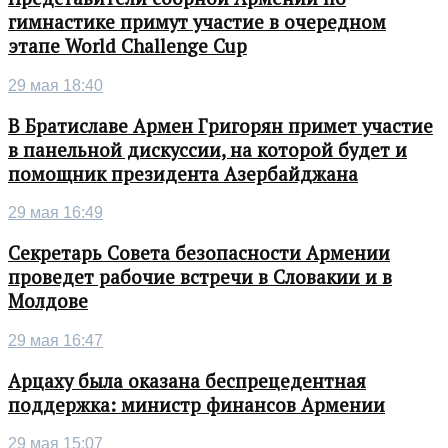
гимнастике примут участие в очередном
этапе World Challenge Cup
29 мая 18:40
В Братиславе Армен Григорян примет участие
в панельной дискуссии, на которой будет и
помощник президента Азербайджана
29 мая 16:49
Секретарь Совета безопасности Армении
проведет рабочие встречи в Словакии и в
Молдове
29 мая 16:47
Арцаху была оказана беспрецедентная
поддержка: министр финансов Армении
29 мая 15:07