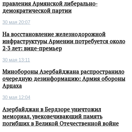
правления Армянской либерально-
демократической партии
30 мая 20:07
На восстановление железнодорожной
инфраструктуры Армении потребуется около
2-3 лет: вице-премьер
30 мая 13:11
Минобороны Азербайджана распространило
очередную дезинформацию: Армия обороны
Арцаха
30 мая 12:04
Азербайджан в Бердзоре уничтожил
мемориал, увековечивающий память
погибших в Великой Отечественной войне