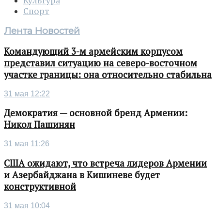
Культура
Спорт
Лента Новостей
Командующий 3-м армейским корпусом
представил ситуацию на северо-восточном
участке границы: она относительно стабильна
31 мая 12:22
Демократия — основной бренд Армении:
Никол Пашинян
31 мая 11:26
США ожидают, что встреча лидеров Армении
и Азербайджана в Кишиневе будет
конструктивной
31 мая 10:04