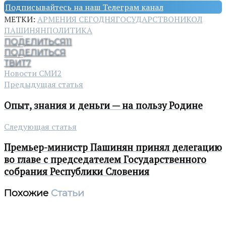
Подписывайтесь на наш Телеграм канал
МЕТКИ:
АРМЕНИЯ СЕГОДНЯ
ГОСУДАРСТВО
НИКОЛ
ПАШИНЯН
ПОЛИТИКА
ПОДЕЛИТЬСЯ
11
ПОДЕЛИТЬСЯ
ТВИТ
7
Новости СМИ2
Предыдущая статья
Опыт, знания и деньги — на пользу Родине
Следующая статья
Премьер-министр Пашинян принял делегацию
во главе с председателем Государственного
собрания Республики Словения
Похожие
Статьи