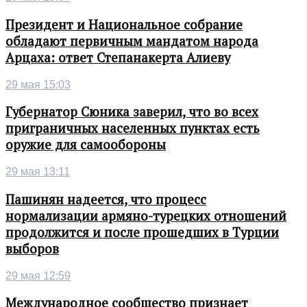
Президент и Национальное собрание
обладают первичным мандатом народа
Арцаха: ответ Степанакерта Алиеву
29 мая 15:03
Губернатор Сюника заверил, что во всех
приграничных населенных пунктах есть
оружие для самообороны
29 мая 13:11
Пашинян надеется, что процесс
нормализации армяно-турецких отношений
продолжится и после прошедших в Турции
выборов
29 мая 12:59
Международное сообщество признает