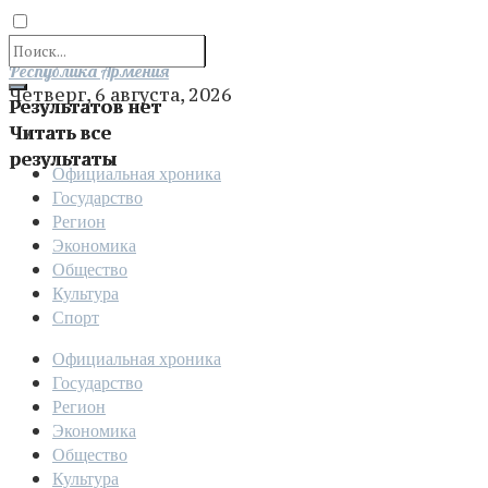
Отправить
Республика Армения
Четверг, 6 августа, 2026
Результатов нет
Читать все
результаты
Официальная хроника
Государство
Регион
Экономика
Общество
Культура
Спорт
Официальная хроника
Государство
Регион
Экономика
Общество
Культура