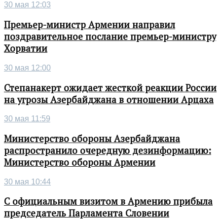
30 мая 12:03
Премьер-министр Армении направил
поздравительное послание премьер-министру
Хорватии
30 мая 12:00
Степанакерт ожидает жесткой реакции России
на угрозы Азербайджана в отношении Арцаха
30 мая 11:59
Министерство обороны Азербайджана
распространило очередную дезинформацию:
Министерство обороны Армении
30 мая 10:44
С официальным визитом в Армению прибыла
председатель Парламента Словении