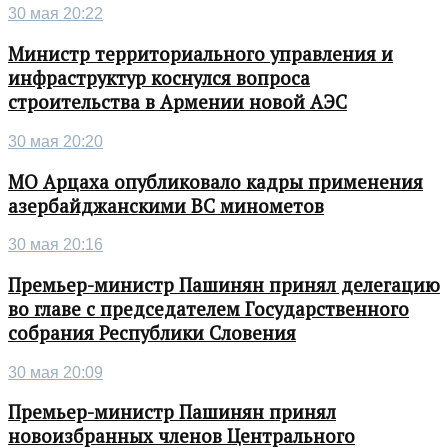
30 мая 20:22
Министр территориального управления и
инфраструктур коснулся вопроса
строительства в Армении новой АЭС
30 мая 20:20
МО Арцаха опубликовало кадры применения
азербайджанскими ВС минометов
30 мая 20:16
Премьер-министр Пашинян принял делегацию
во главе с председателем Государственного
собрания Республики Словения
30 мая 20:09
Премьер-министр Пашинян принял
новоизбранных членов Центрального