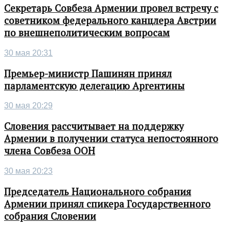
Секретарь Совбеза Армении провел встречу с
советником федерального канцлера Австрии
по внешнеполитическим вопросам
30 мая 20:31
Премьер-министр Пашинян принял
парламентскую делегацию Аргентины
30 мая 20:29
Словения рассчитывает на поддержку
Армении в получении статуса непостоянного
члена Совбеза ООН
30 мая 20:23
Председатель Национального собрания
Армении принял спикера Государственного
собрания Словении