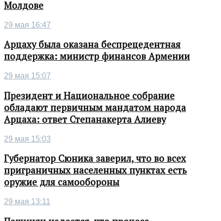
Молдове
29 мая 16:47
Арцаху была оказана беспрецедентная
поддержка: министр финансов Армении
29 мая 15:07
Президент и Национальное собрание
обладают первичным мандатом народа
Арцаха: ответ Степанакерта Алиеву
29 мая 15:03
Губернатор Сюника заверил, что во всех
приграничных населенных пунктах есть
оружие для самообороны
29 мая 13:11