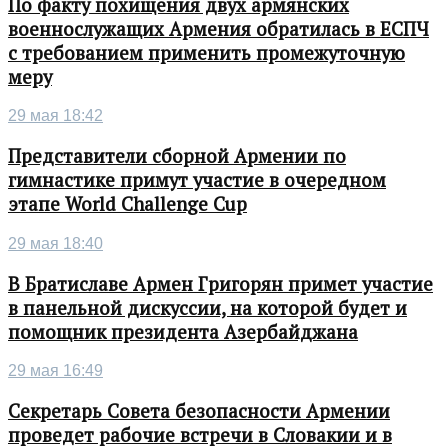
По факту похищения двух армянских
военнослужащих Армения обратилась в ЕСПЧ
с требованием применить промежуточную
меру
29 мая 18:42
Представители сборной Армении по
гимнастике примут участие в очередном
этапе World Challenge Cup
29 мая 18:40
В Братиславе Армен Григорян примет участие
в панельной дискуссии, на которой будет и
помощник президента Азербайджана
29 мая 16:49
Секретарь Совета безопасности Армении
проведет рабочие встречи в Словакии и в