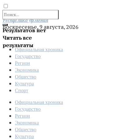
Отправить
Республика Армения
Воскресенье, 9 августа, 2026
Результатов нет
Читать все
результаты
Официальная хроника
Государство
Регион
Экономика
Общество
Культура
Спорт
Официальная хроника
Государство
Регион
Экономика
Общество
Культура