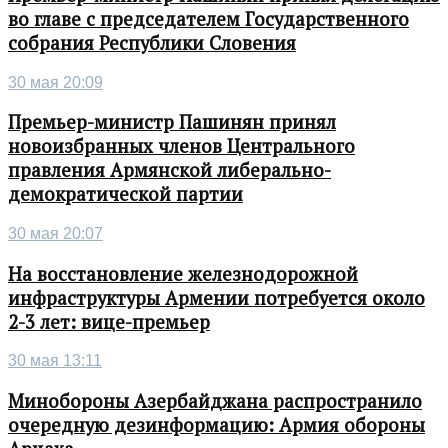
во главе с председателем Государственного
собрания Республики Словения
30 мая 20:09
Премьер-министр Пашинян принял
новоизбранных членов Центрального
правления Армянской либерально-
демократической партии
30 мая 20:07
На восстановление железнодорожной
инфраструктуры Армении потребуется около
2-3 лет: вице-премьер
30 мая 13:11
Минобороны Азербайджана распространило
очередную дезинформацию: Армия обороны