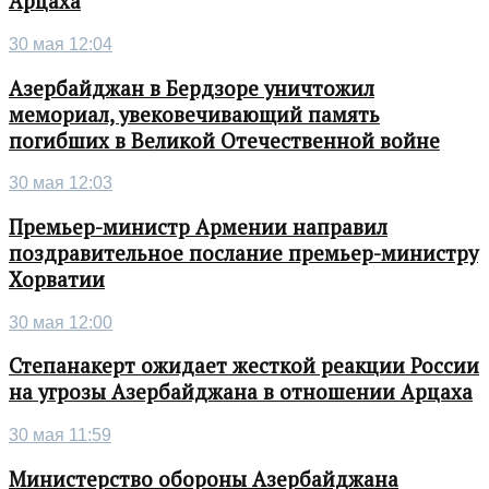
Арцаха
30 мая 12:04
Азербайджан в Бердзоре уничтожил
мемориал, увековечивающий память
погибших в Великой Отечественной войне
30 мая 12:03
Премьер-министр Армении направил
поздравительное послание премьер-министру
Хорватии
30 мая 12:00
Степанакерт ожидает жесткой реакции России
на угрозы Азербайджана в отношении Арцаха
30 мая 11:59
Министерство обороны Азербайджана