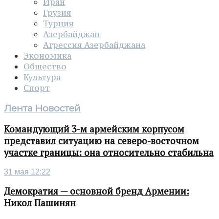
Иран
Грузия
Турция
Азербайджан
Агрессия Азербайджана
Экономика
Общество
Культура
Спорт
Лента Новостей
Командующий 3-м армейским корпусом
представил ситуацию на северо-восточном
участке границы: она относительно стабильна
31 мая 12:22
Демократия — основной бренд Армении:
Никол Пашинян