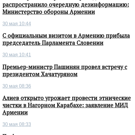
распространило очередную дезинформацию:
Министерство обороны Армении
30 мая 10:44
С официальным визитом в Армению прибыла
председатель Парламента Словении
30 мая 10:41
Премьер-министр Пашинян провел встречу с
президентом Хачатуряном
30 мая 08:36
Алиев открыто угрожает провести этнические
чистки в Нагорном Карабахе: заявление МИД
Армении
30 мая 08:33