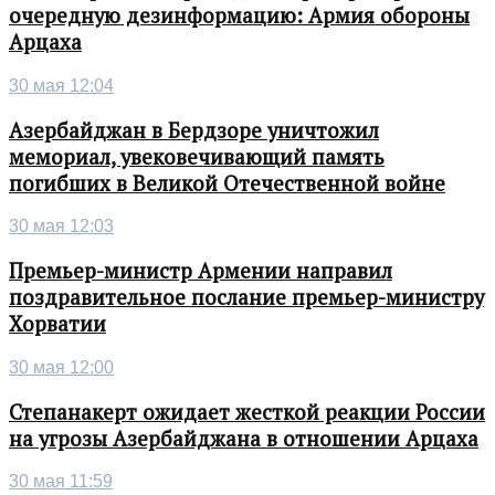
очередную дезинформацию: Армия обороны
Арцаха
30 мая 12:04
Азербайджан в Бердзоре уничтожил
мемориал, увековечивающий память
погибших в Великой Отечественной войне
30 мая 12:03
Премьер-министр Армении направил
поздравительное послание премьер-министру
Хорватии
30 мая 12:00
Степанакерт ожидает жесткой реакции России
на угрозы Азербайджана в отношении Арцаха
30 мая 11:59