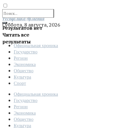
Отправить
Республика Армения
Суббота, 8 августа, 2026
Результатов нет
Читать все
результаты
Официальная хроника
Государство
Регион
Экономика
Общество
Культура
Спорт
Официальная хроника
Государство
Регион
Экономика
Общество
Культура