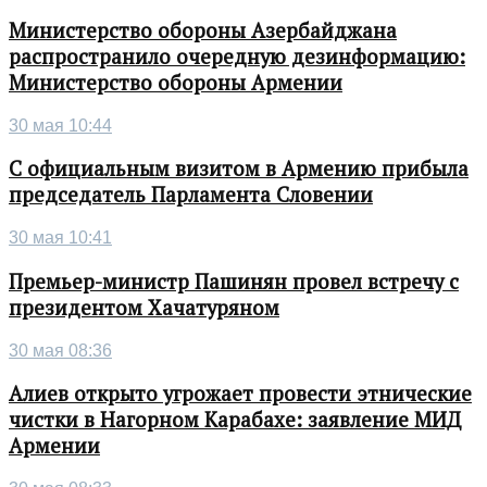
Министерство обороны Азербайджана
распространило очередную дезинформацию:
Министерство обороны Армении
30 мая 10:44
С официальным визитом в Армению прибыла
председатель Парламента Словении
30 мая 10:41
Премьер-министр Пашинян провел встречу с
президентом Хачатуряном
30 мая 08:36
Алиев открыто угрожает провести этнические
чистки в Нагорном Карабахе: заявление МИД
Армении