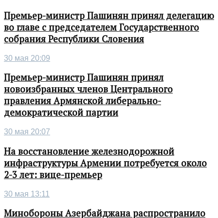
Премьер-министр Пашинян принял делегацию
во главе с председателем Государственного
собрания Республики Словения
30 мая 20:09
Премьер-министр Пашинян принял
новоизбранных членов Центрального
правления Армянской либерально-
демократической партии
30 мая 20:07
На восстановление железнодорожной
инфраструктуры Армении потребуется около
2-3 лет: вице-премьер
30 мая 13:11
Минобороны Азербайджана распространило