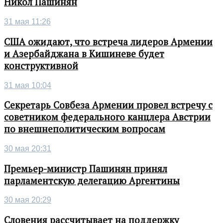
Никол Пашинян
31 мая 11:26
США ожидают, что встреча лидеров Армении
и Азербайджана в Кишиневе будет
конструктивной
31 мая 10:04
Секретарь Совбеза Армении провел встречу с
советником федерального канцлера Австрии
по внешнеполитическим вопросам
30 мая 20:31
Премьер-министр Пашинян принял
парламентскую делегацию Аргентины
30 мая 20:29
Словения рассчитывает на поддержку