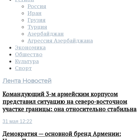
Россия
Иран
Грузия
Турция
Азербайджан
Агрессия Азербайджана
Экономика
Общество
Культура
Спорт
Лента Новостей
Командующий 3-м армейским корпусом
представил ситуацию на северо-восточном
участке границы: она относительно стабильна
31 мая 12:22
Демократия — основной бренд Армении: