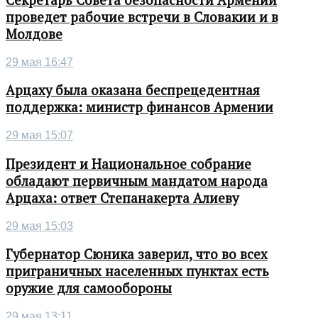
Секретарь Совета безопасности Армении
проведет рабочие встречи в Словакии и в
Молдове
29 мая 16:47
Арцаху была оказана беспрецедентная
поддержка: министр финансов Армении
29 мая 15:07
Президент и Национальное собрание
обладают первичным мандатом народа
Арцаха: ответ Степанакерта Алиеву
29 мая 15:03
Губернатор Сюника заверил, что во всех
приграничных населенных пунктах есть
оружие для самообороны
29 мая 13:11