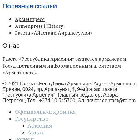
Полезные ссылки
Арменпресс
Armenpress | History
Газета «Айастани Анрапетутюн»
О нас
Газета «Республика Армения» издаётся армянским
Государственным информационным агентством
«Арменпресс».
© 2021 Газета «Республика Армения». Адрес: Армения, г.
Ереван, 0024, пр. Аршакуняц 4, 9-ый этаж, газета
"Республика Армения", Главный редактор: Арарат
Петросян, Тел.: +374 10 545700, Эл. почта:
contact@ra.am
Официальная хроника
Государство
Армения
Арцах
Регион