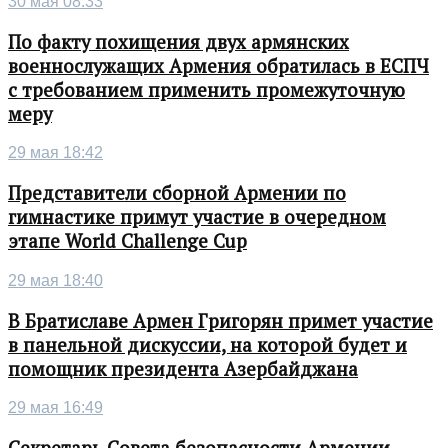
30 мая 08:33
По факту похищения двух армянских
военнослужащих Армения обратилась в ЕСПЧ
с требованием применить промежуточную
меру
29 мая 18:42
Представители сборной Армении по
гимнастике примут участие в очередном
этапе World Challenge Cup
29 мая 18:40
В Братиславе Армен Григорян примет участие
в панельной дискуссии, на которой будет и
помощник президента Азербайджана
29 мая 16:49