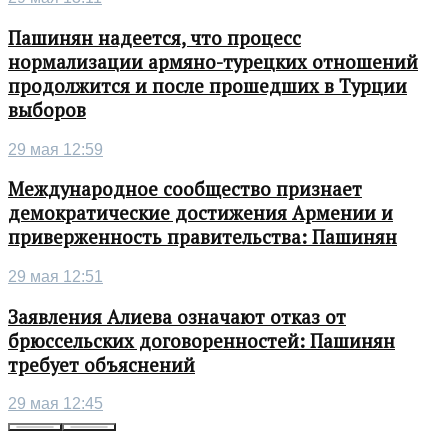
Пашинян надеется, что процесс
нормализации армяно-турецких отношений
продолжится и после прошедших в Турции
выборов
29 мая 12:59
Международное сообщество признает
демократические достижения Армении и
приверженность правительства: Пашинян
29 мая 12:51
Заявления Алиева означают отказ от
брюссельских договоренностей: Пашинян
требует объяснений
29 мая 12:45