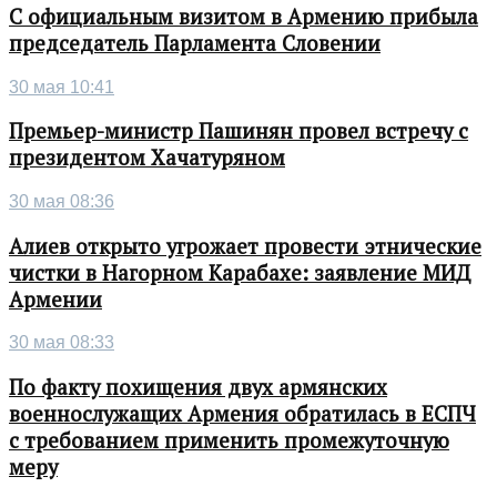
С официальным визитом в Армению прибыла
председатель Парламента Словении
30 мая 10:41
Премьер-министр Пашинян провел встречу с
президентом Хачатуряном
30 мая 08:36
Алиев открыто угрожает провести этнические
чистки в Нагорном Карабахе: заявление МИД
Армении
30 мая 08:33
По факту похищения двух армянских
военнослужащих Армения обратилась в ЕСПЧ
с требованием применить промежуточную
меру