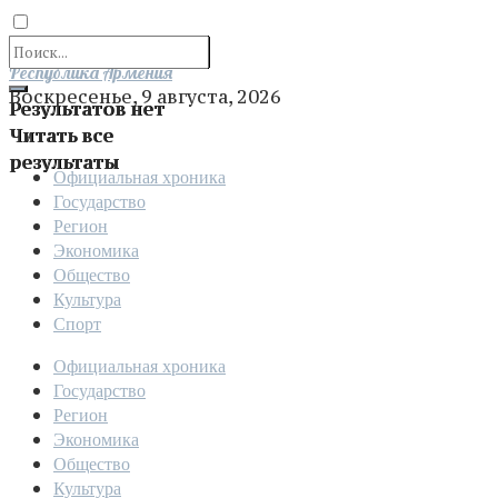
Отправить
Республика Армения
Воскресенье, 9 августа, 2026
Результатов нет
Читать все
результаты
Официальная хроника
Государство
Регион
Экономика
Общество
Культура
Спорт
Официальная хроника
Государство
Регион
Экономика
Общество
Культура