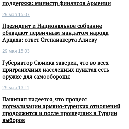
поддержка: министр финансов Армении
29 мая 15:07
Президент и Национальное собрание
обладают первичным мандатом народа
Арцаха: ответ Степанакерта Алиеву
29 мая 15:03
Губернатор Сюника заверил, что во всех
приграничных населенных пунктах есть
оружие для самообороны
29 мая 13:11
Пашинян надеется, что процесс
нормализации армяно-турецких отношений
продолжится и после прошедших в Турции
выборов