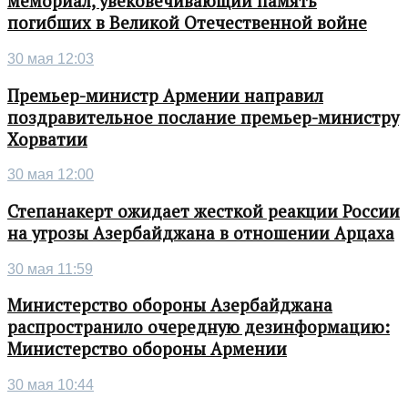
мемориал, увековечивающий память
погибших в Великой Отечественной войне
30 мая 12:03
Премьер-министр Армении направил
поздравительное послание премьер-министру
Хорватии
30 мая 12:00
Степанакерт ожидает жесткой реакции России
на угрозы Азербайджана в отношении Арцаха
30 мая 11:59
Министерство обороны Азербайджана
распространило очередную дезинформацию:
Министерство обороны Армении
30 мая 10:44