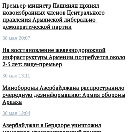
Премьер-министр Пашинян принял
новоизбранных членов Центрального
правления Армянской либерально-
демократической партии
30 мая 20:07
На восстановление железнодорожной
инфраструктуры Армении потребуется около
2-3 лет: вице-премьер
30 мая 13:11
Минобороны Азербайджана распространило
очередную дезинформацию: Армия обороны
Арцаха
30 мая 12:04
Азербайджан в Бердзоре уничтожил