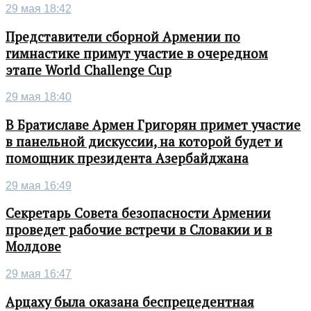
29 мая 18:42
Представители сборной Армении по
гимнастике примут участие в очередном
этапе World Challenge Cup
29 мая 18:40
В Братиславе Армен Григорян примет участие
в панельной дискуссии, на которой будет и
помощник президента Азербайджана
29 мая 16:49
Секретарь Совета безопасности Армении
проведет рабочие встречи в Словакии и в
Молдове
29 мая 16:47
Арцаху была оказана беспрецедентная