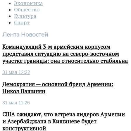
Экономика
Общество
Культура
Спорт
Лента Новостей
Командующий 3-м армейским корпусом
представил ситуацию на северо-восточном
участке границы: она относительно стабильна
31 мая 12:22
Демократия — основной бренд Армении:
Никол Пашинян
31 мая 11:26
США ожидают, что встреча лидеров Армении
и Азербайджана в Кишиневе будет
конструктивной