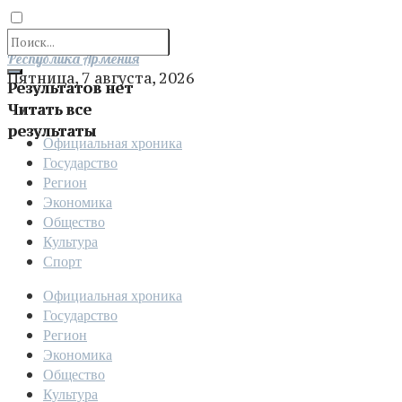
Отправить
Республика Армения
Пятница, 7 августа, 2026
Результатов нет
Читать все
результаты
Официальная хроника
Государство
Регион
Экономика
Общество
Культура
Спорт
Официальная хроника
Государство
Регион
Экономика
Общество
Культура