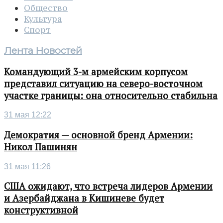
Общество
Культура
Спорт
Лента Новостей
Командующий 3-м армейским корпусом
представил ситуацию на северо-восточном
участке границы: она относительно стабильна
31 мая 12:22
Демократия — основной бренд Армении:
Никол Пашинян
31 мая 11:26
США ожидают, что встреча лидеров Армении
и Азербайджана в Кишиневе будет
конструктивной