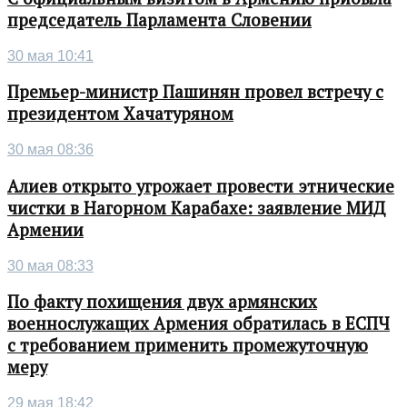
председатель Парламента Словении
30 мая 10:41
Премьер-министр Пашинян провел встречу с
президентом Хачатуряном
30 мая 08:36
Алиев открыто угрожает провести этнические
чистки в Нагорном Карабахе: заявление МИД
Армении
30 мая 08:33
По факту похищения двух армянских
военнослужащих Армения обратилась в ЕСПЧ
с требованием применить промежуточную
меру
29 мая 18:42