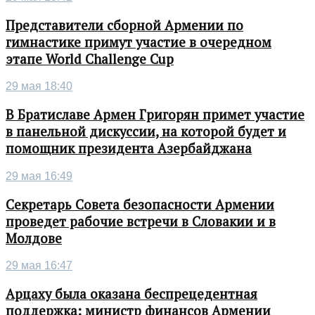
Представители сборной Армении по
гимнастике примут участие в очередном
этапе World Challenge Cup
29 мая 18:40
В Братиславе Армен Григорян примет участие
в панельной дискуссии, на которой будет и
помощник президента Азербайджана
29 мая 16:49
Секретарь Совета безопасности Армении
проведет рабочие встречи в Словакии и в
Молдове
29 мая 16:47
Арцаху была оказана беспрецедентная
поддержка: министр финансов Армении