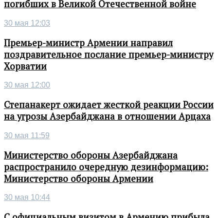
погибших в Великой Отечественной войне
30 мая 12:03
Премьер-министр Армении направил
поздравительное послание премьер-министру
Хорватии
30 мая 12:00
Степанакерт ожидает жесткой реакции России
на угрозы Азербайджана в отношении Арцаха
30 мая 11:59
Министерство обороны Азербайджана
распространило очередную дезинформацию:
Министерство обороны Армении
30 мая 10:44
С официальным визитом в Армению прибыла