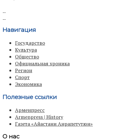
Навигация
Государство
Культура
Общество
Официальная хроника
Регион
Спорт
Экономика
Полезные ссылки
Арменпресс
Armenpress | History
Газета «Айастани Анрапетутюн»
О нас