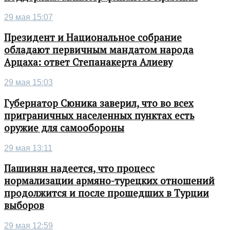
29 мая 15:07
Президент и Национальное собрание
обладают первичным мандатом народа
Арцаха: ответ Степанакерта Алиеву
29 мая 15:03
Губернатор Сюника заверил, что во всех
приграничных населенных пунктах есть
оружие для самообороны
29 мая 13:11
Пашинян надеется, что процесс
нормализации армяно-турецких отношений
продолжится и после прошедших в Турции
выборов
29 мая 12:59