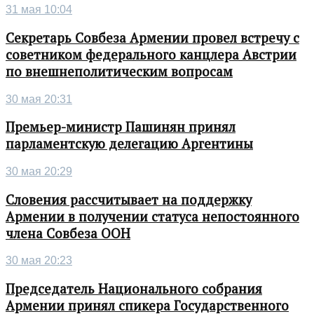
31 мая 10:04
Секретарь Совбеза Армении провел встречу с
советником федерального канцлера Австрии
по внешнеполитическим вопросам
30 мая 20:31
Премьер-министр Пашинян принял
парламентскую делегацию Аргентины
30 мая 20:29
Словения рассчитывает на поддержку
Армении в получении статуса непостоянного
члена Совбеза ООН
30 мая 20:23
Председатель Национального собрания
Армении принял спикера Государственного