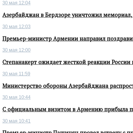
30 мая 12:04
Азербайджан в Бердзоре уничтожил мемориал,
30 мая 12:03
Премьер-министр Армении направил поздрави
30 мая 12:00
Степанакерт ожидает жесткой реакции России
30 мая 11:59
Министерство обороны Азербайджана распрос
30 мая 10:44
С официальным визитом в Армению прибыла п
30 мая 10:41
Премьер-министр Пашинян провел встречу с п