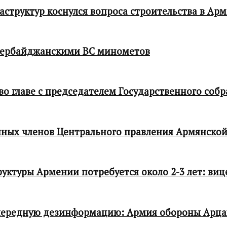
структур коснулся вопроса строительства в Ар
зербайджанскими ВС минометов
 главе с председателем Государственного собр
ных членов Центрального правления Армянской
ктуры Армении потребуется около 2-3 лет: виц
чередную дезинформацию: Армия обороны Арца