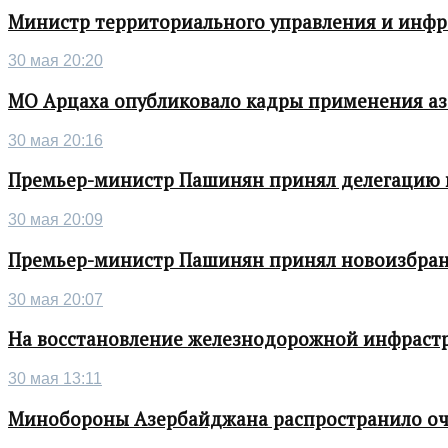
Министр территориального управления и инфра
30 мая 20:20
МО Арцаха опубликовало кадры применения а
30 мая 20:16
Премьер-министр Пашинян принял делегацию во
30 мая 20:09
Премьер-министр Пашинян принял новоизбран
30 мая 20:07
На восстановление железнодорожной инфрастру
30 мая 13:11
Минобороны Азербайджана распространило о