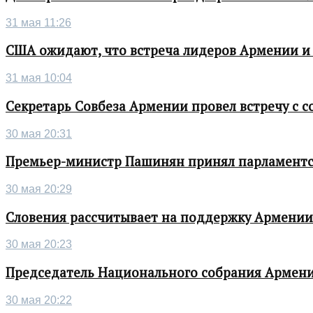
31 мая 11:26
США ожидают, что встреча лидеров Армении и
31 мая 10:04
Секретарь Совбеза Армении провел встречу с
30 мая 20:31
Премьер-министр Пашинян принял парламентс
30 мая 20:29
Словения рассчитывает на поддержку Армении 
30 мая 20:23
Председатель Национального собрания Армени
30 мая 20:22