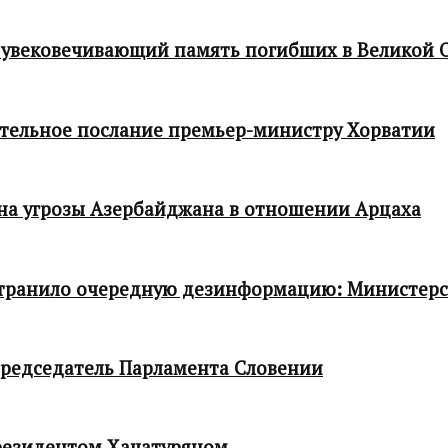
 увековечивающий память погибших в Великой 
тельное послание премьер-министру Хорватии
 на угрозы Азербайджана в отношении Арцаха
транило очередную дезинформацию: Министер
редседатель Парламента Словении
резидентом Хачатуряном