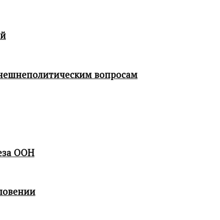
ой
 внешнеполитическим вопросам
еза ООН
ловении