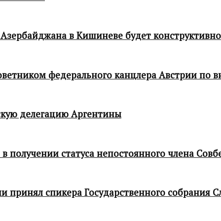
 Азербайджана в Кишиневе будет конструктивн
 советником федерального канцлера Австрии по
кую делегацию Аргентины
в получении статуса непостоянного члена Совб
и принял спикера Государственного собрания С