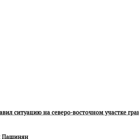
ил ситуацию на северо-восточном участке гра
л Пашинян