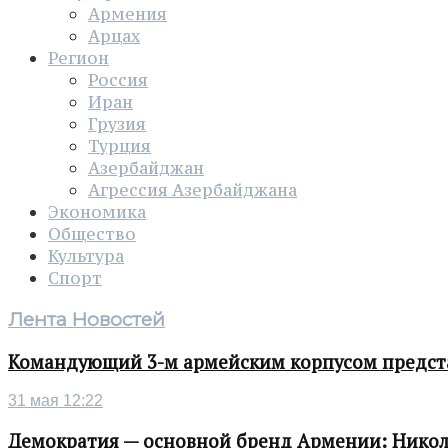
Армения
Арцах
Регион
Россия
Иран
Грузия
Турция
Азербайджан
Агрессия Азербайджана
Экономика
Общество
Культура
Спорт
Лента Новостей
Командующий 3-м армейским корпусом представ
31 мая 12:22
Демократия — основной бренд Армении: Нико