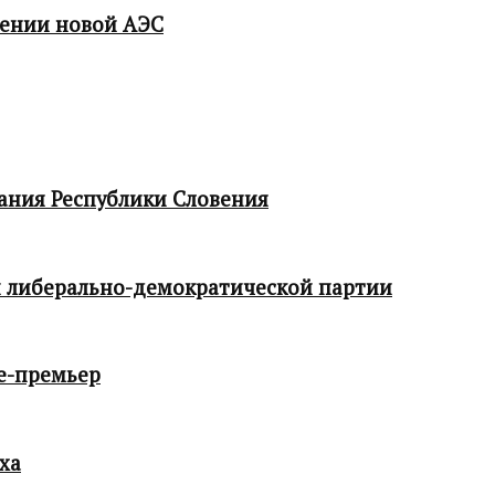
мении новой АЭС
ания Республики Словения
 либерально-демократической партии
е-премьер
ха