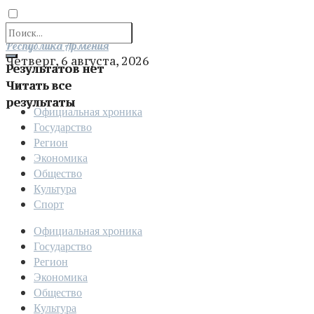
Отправить
Республика Армения
Четверг, 6 августа, 2026
Результатов нет
Читать все
результаты
Официальная хроника
Государство
Регион
Экономика
Общество
Культура
Спорт
Официальная хроника
Государство
Регион
Экономика
Общество
Культура