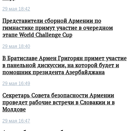
29 мая 18:42
Представители сборной Армении по
гимнастике примут участие в очередном
этапе World Challenge Cup
29 мая 18:40
В Братиславе Армен Григорян примет участие
в панельной дискуссии, на которой будет и
помощник президента Азербайджана
29 мая 16:49
Секретарь Совета безопасности Армении
проведет рабочие встречи в Словакии и в
Молдове
29 мая 16:47