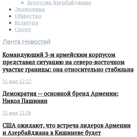
Агрессия Азербайджана
Экономика
Общество
Культура
Спорт
Лента Новостей
Командующий 3-м армейским корпусом
представил ситуацию на северо-восточном
участке границы: она относительно стабильна
31 мая 12:22
Демократия — основной бренд Армении:
Никол Пашинян
31 мая 11:26
США ожидают, что встреча лидеров Армении
и Азербайджана в Кишиневе будет