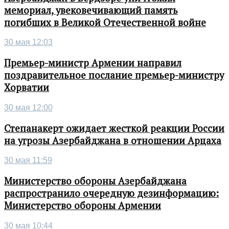
мемориал, увековечивающий память
погибших в Великой Отечественной войне
30 мая 12:03
Премьер-министр Армении направил
поздравительное послание премьер-министру
Хорватии
30 мая 12:00
Степанакерт ожидает жесткой реакции России
на угрозы Азербайджана в отношении Арцаха
30 мая 11:59
Министерство обороны Азербайджана
распространило очередную дезинформацию:
Министерство обороны Армении
30 мая 10:44