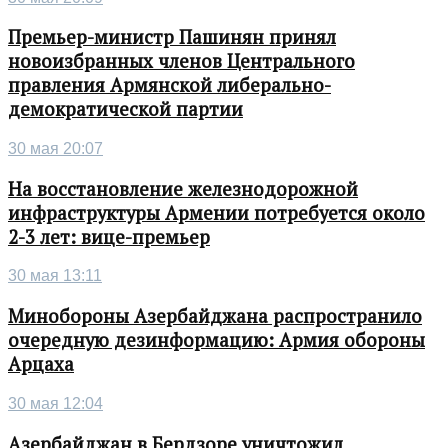
Премьер-министр Пашинян принял
новоизбранных членов Центрального
правления Армянской либерально-
демократической партии
30 мая 20:07
На восстановление железнодорожной
инфраструктуры Армении потребуется около
2-3 лет: вице-премьер
30 мая 13:11
Минобороны Азербайджана распространило
очередную дезинформацию: Армия обороны
Арцаха
30 мая 12:04
Азербайджан в Бердзоре уничтожил