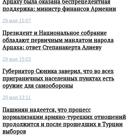
Арцаху была оказана беспрецедентная
поддержка: министр финансов Армении
29 мая 15:07
Президент и Национальное собрание
обладают первичным мандатом народа
Арцаха: ответ Степанакерта Алиеву
29 мая 15:03
Губернатор Сюника заверил, что во всех
приграничных населенных пунктах есть
оружие для самообороны
29 мая 13:11
Пашинян надеется, что процесс
нормализации армяно-турецких отношений
продолжится и после прошедших в Турции
выборов