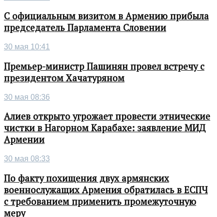
С официальным визитом в Армению прибыла
председатель Парламента Словении
30 мая 10:41
Премьер-министр Пашинян провел встречу с
президентом Хачатуряном
30 мая 08:36
Алиев открыто угрожает провести этнические
чистки в Нагорном Карабахе: заявление МИД
Армении
30 мая 08:33
По факту похищения двух армянских
военнослужащих Армения обратилась в ЕСПЧ
с требованием применить промежуточную
меру