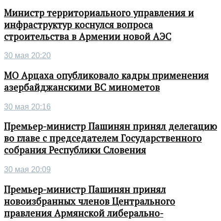
Министр территориального управления и
инфраструктур коснулся вопроса
строительства в Армении новой АЭС
30 мая 20:20
МО Арцаха опубликовало кадры применения
азербайджанскими ВС минометов
30 мая 20:16
Премьер-министр Пашинян принял делегацию
во главе с председателем Государственного
собрания Республики Словения
30 мая 20:09
Премьер-министр Пашинян принял
новоизбранных членов Центрального
правления Армянской либерально-