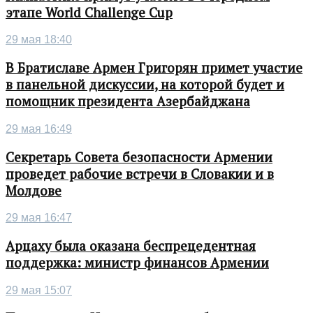
этапе World Challenge Cup
29 мая 18:40
В Братиславе Армен Григорян примет участие
в панельной дискуссии, на которой будет и
помощник президента Азербайджана
29 мая 16:49
Секретарь Совета безопасности Армении
проведет рабочие встречи в Словакии и в
Молдове
29 мая 16:47
Арцаху была оказана беспрецедентная
поддержка: министр финансов Армении
29 мая 15:07