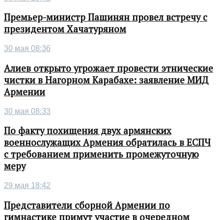
Премьер-министр Пашинян провел встречу с
президентом Хачатуряном
30 мая 08:36
Алиев открыто угрожает провести этнические
чистки в Нагорном Карабахе: заявление МИД
Армении
30 мая 08:33
По факту похищения двух армянских
военнослужащих Армения обратилась в ЕСПЧ
с требованием применить промежуточную
меру
29 мая 18:42
Представители сборной Армении по
гимнастике примут участие в очередном