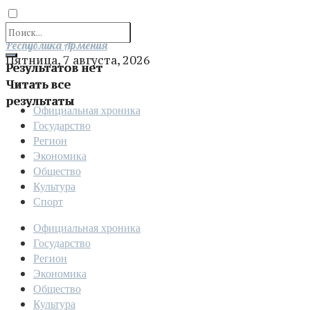
Отправить
Республика Армения
Пятница, 7 августа, 2026
Результатов нет
Читать все
результаты
Официальная хроника
Государство
Регион
Экономика
Общество
Культура
Спорт
Официальная хроника
Государство
Регион
Экономика
Общество
Культура