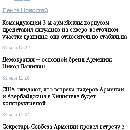
Лента Новостей
Командующий 3-м армейским корпусом
представил ситуацию на северо-восточном
участке границы: она относительно стабильна
31 мая 12:22
Демократия — основной бренд Армении:
Никол Пашинян
31 мая 11:26
США ожидают, что встреча лидеров Армении
и Азербайджана в Кишиневе будет
конструктивной
31 мая 10:04
Секретарь Совбеза Армении провел встречу с