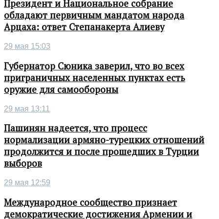
Президент и Национальное собрание
обладают первичным мандатом народа
Арцаха: ответ Степанакерта Алиеву
29 мая 15:03
Губернатор Сюника заверил, что во всех
приграничных населенных пунктах есть
оружие для самообороны
29 мая 13:11
Пашинян надеется, что процесс
нормализации армяно-турецких отношений
продолжится и после прошедших в Турции
выборов
29 мая 12:59
Международное сообщество признает
демократические достижения Армении и