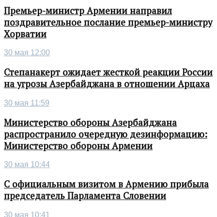
Премьер-министр Армении направил
поздравительное послание премьер-министру
Хорватии
30 мая 12:00
Степанакерт ожидает жесткой реакции России
на угрозы Азербайджана в отношении Арцаха
30 мая 11:59
Министерство обороны Азербайджана
распространило очередную дезинформацию:
Министерство обороны Армении
30 мая 10:44
С официальным визитом в Армению прибыла
председатель Парламента Словении
30 мая 10:41