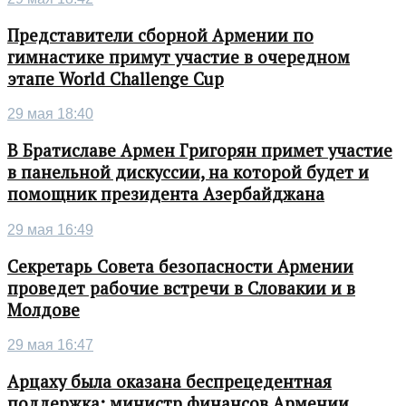
Представители сборной Армении по
гимнастике примут участие в очередном
этапе World Challenge Cup
29 мая 18:40
В Братиславе Армен Григорян примет участие
в панельной дискуссии, на которой будет и
помощник президента Азербайджана
29 мая 16:49
Секретарь Совета безопасности Армении
проведет рабочие встречи в Словакии и в
Молдове
29 мая 16:47
Арцаху была оказана беспрецедентная
поддержка: министр финансов Армении