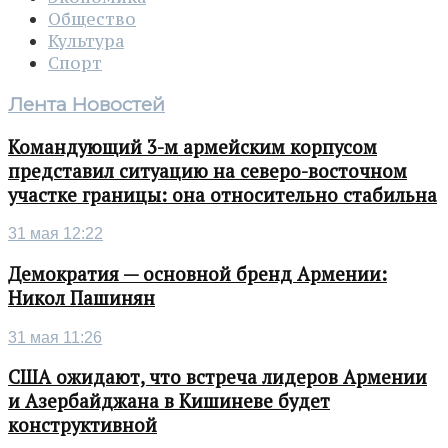
Общество
Культура
Спорт
Лента Новостей
Командующий 3-м армейским корпусом
представил ситуацию на северо-восточном
участке границы: она относительно стабильна
31 мая 12:22
Демократия — основной бренд Армении:
Никол Пашинян
31 мая 11:26
США ожидают, что встреча лидеров Армении
и Азербайджана в Кишиневе будет
конструктивной