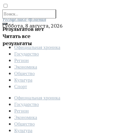
Отправить
Республика Армения
Суббота, 8 августа, 2026
Результатов нет
Читать все
результаты
Официальная хроника
Государство
Регион
Экономика
Общество
Культура
Спорт
Официальная хроника
Государство
Регион
Экономика
Общество
Культура