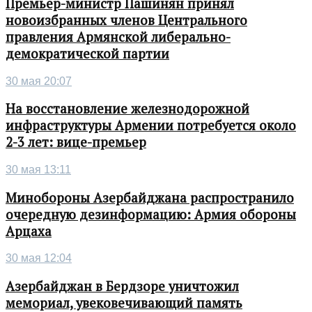
Премьер-министр Пашинян принял
новоизбранных членов Центрального
правления Армянской либерально-
демократической партии
30 мая 20:07
На восстановление железнодорожной
инфраструктуры Армении потребуется около
2-3 лет: вице-премьер
30 мая 13:11
Минобороны Азербайджана распространило
очередную дезинформацию: Армия обороны
Арцаха
30 мая 12:04
Азербайджан в Бердзоре уничтожил
мемориал, увековечивающий память