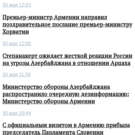
30 мая 12:03
Премьер-министр Армении направил
поздравительное послание премьер-министру
Хорватии
30 мая 12:00
Степанакерт ожидает жесткой реакции России
на угрозы Азербайджана в отношении Арцаха
30 мая 11:59
Министерство обороны Азербайджана
распространило очередную дезинформацию:
Министерство обороны Армении
30 мая 10:44
С официальным визитом в Армению прибыла
председатель Парламента Словении