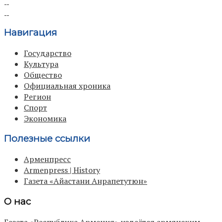
Навигация
Государство
Культура
Общество
Официальная хроника
Регион
Спорт
Экономика
Полезные ссылки
Арменпресс
Armenpress | History
Газета «Айастани Анрапетутюн»
О нас
Газета «Республика Армения» издаётся армянским