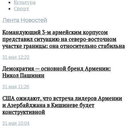
Культура
Спорт
Лента Новостей
Командующий 3-м армейским корпусом
представил ситуацию на северо-восточном
участке границы: она относительно стабильна
31 мая 12:22
Демократия — основной бренд Армении:
Никол Пашинян
31 мая 11:26
США ожидают, что встреча лидеров Армении
и Азербайджана в Кишиневе будет
конструктивной
31 мая 10:04