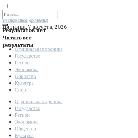
Отправить
Республика Армения
Пятница, 7 августа, 2026
Результатов нет
Читать все
результаты
Официальная хроника
Государство
Регион
Экономика
Общество
Культура
Спорт
Официальная хроника
Государство
Регион
Экономика
Общество
Культура