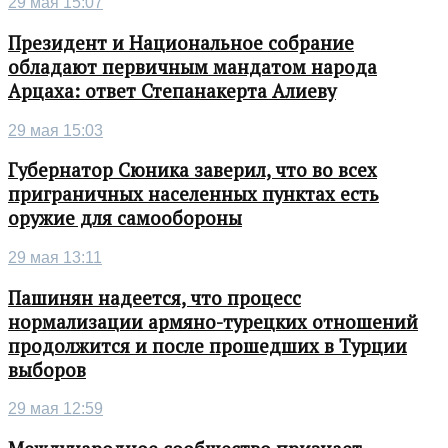
29 мая 15:07
Президент и Национальное собрание
обладают первичным мандатом народа
Арцаха: ответ Степанакерта Алиеву
29 мая 15:03
Губернатор Сюника заверил, что во всех
приграничных населенных пунктах есть
оружие для самообороны
29 мая 13:11
Пашинян надеется, что процесс
нормализации армяно-турецких отношений
продолжится и после прошедших в Турции
выборов
29 мая 12:59