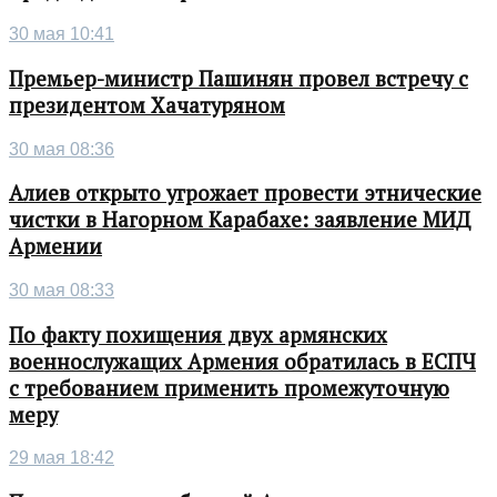
30 мая 10:41
Премьер-министр Пашинян провел встречу с
президентом Хачатуряном
30 мая 08:36
Алиев открыто угрожает провести этнические
чистки в Нагорном Карабахе: заявление МИД
Армении
30 мая 08:33
По факту похищения двух армянских
военнослужащих Армения обратилась в ЕСПЧ
с требованием применить промежуточную
меру
29 мая 18:42