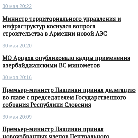
30 мая 20:22
Министр территориального управления и
инфраструктур коснулся вопроса
строительства в Армении новой АЭС
30 мая 20:20
МО Арцаха опубликовало кадры применения
азербайджанскими ВС минометов
30 мая 20:16
Премьер-министр Пашинян принял делегацию
во главе с председателем Государственного
собрания Республики Словения
30 мая 20:09
Премьер-министр Пашинян принял
новоизбранных членов Центрального