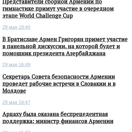
Представители сборной Армении по
гимнастике примут участие в очередном
этапе World Challenge Cup
29 мая 18:40
В Братиславе Армен Григорян примет участие
в панельной дискуссии, на которой будет и
помощник президента Азербайджана
29 мая 16:49
Секретарь Совета безопасности Армении
проведет рабочие встречи в Словакии и в
Молдове
29 мая 16:47
Арцаху была оказана беспрецедентная
поддержка: министр финансов Армении