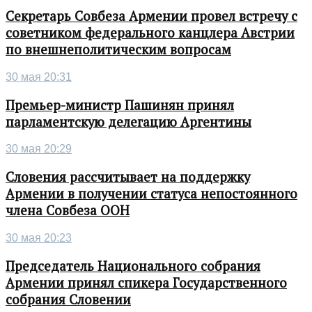
Секретарь Совбеза Армении провел встречу с
советником федерального канцлера Австрии
по внешнеполитическим вопросам
30 мая 20:31
Премьер-министр Пашинян принял
парламентскую делегацию Аргентины
30 мая 20:29
Словения рассчитывает на поддержку
Армении в получении статуса непостоянного
члена Совбеза ООН
30 мая 20:23
Председатель Национального собрания
Армении принял спикера Государственного
собрания Словении