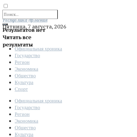
Отправить
Республика Армения
Пятница, 7 августа, 2026
Результатов нет
Читать все
результаты
Официальная хроника
Государство
Регион
Экономика
Общество
Культура
Спорт
Официальная хроника
Государство
Регион
Экономика
Общество
Культура