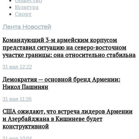
Общество
Культура
Спорт
Лента Новостей
Командующий 3-м армейским корпусом
представил ситуацию на северо-восточном
участке границы: она относительно стабильна
31 мая 12:22
Демократия — основной бренд Армении:
Никол Пашинян
31 мая 11:26
США ожидают, что встреча лидеров Армении
и Азербайджана в Кишиневе будет
конструктивной
31 мая 10:04