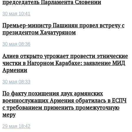
председатель Парламента Словении
30 мая 10:41
Премьер-министр Пашинян провел встречу с
президентом Хачатуряном
30 мая 08:36
Алиев открыто угрожает провести этнические
чистки в Нагорном Карабахе: заявление МИД
Армении
30 мая 08:33
По факту похищения двух армянских
военнослужащих Армения обратилась в ЕСПЧ
с требованием применить промежуточную
меру
29 мая 18:42