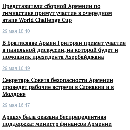
Представители сборной Армении по
гимнастике примут участие в очередном
этапе World Challenge Cup
29 мая 18:40
В Братиславе Армен Григорян примет участие
в панельной дискуссии, на которой будет и
помощник президента Азербайджана
29 мая 16:49
Секретарь Совета безопасности Армении
проведет рабочие встречи в Словакии и в
Молдове
29 мая 16:47
Арцаху была оказана беспрецедентная
поддержка: министр финансов Армении