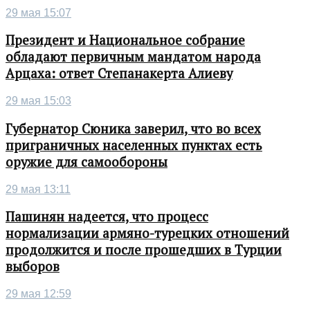
29 мая 15:07
Президент и Национальное собрание
обладают первичным мандатом народа
Арцаха: ответ Степанакерта Алиеву
29 мая 15:03
Губернатор Сюника заверил, что во всех
приграничных населенных пунктах есть
оружие для самообороны
29 мая 13:11
Пашинян надеется, что процесс
нормализации армяно-турецких отношений
продолжится и после прошедших в Турции
выборов
29 мая 12:59