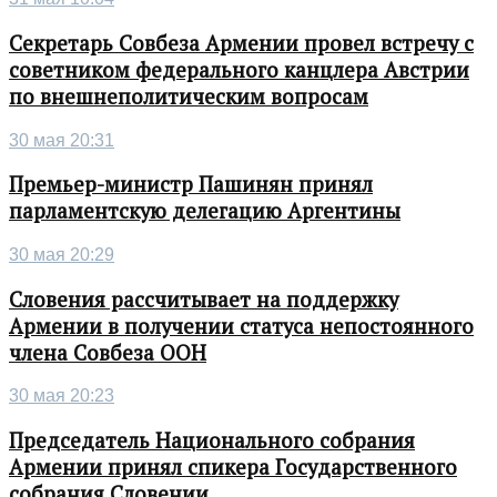
Секретарь Совбеза Армении провел встречу с
советником федерального канцлера Австрии
по внешнеполитическим вопросам
30 мая 20:31
Премьер-министр Пашинян принял
парламентскую делегацию Аргентины
30 мая 20:29
Словения рассчитывает на поддержку
Армении в получении статуса непостоянного
члена Совбеза ООН
30 мая 20:23
Председатель Национального собрания
Армении принял спикера Государственного
собрания Словении