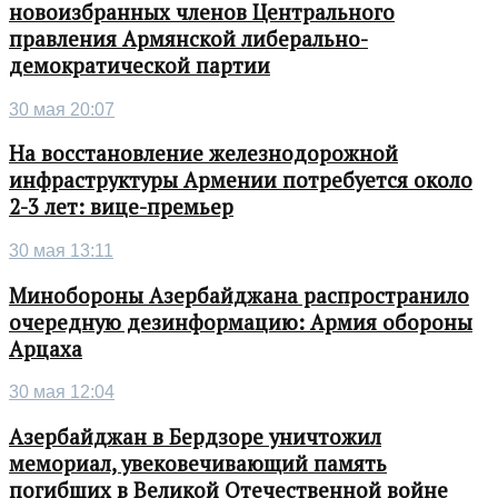
новоизбранных членов Центрального
правления Армянской либерально-
демократической партии
30 мая 20:07
На восстановление железнодорожной
инфраструктуры Армении потребуется около
2-3 лет: вице-премьер
30 мая 13:11
Минобороны Азербайджана распространило
очередную дезинформацию: Армия обороны
Арцаха
30 мая 12:04
Азербайджан в Бердзоре уничтожил
мемориал, увековечивающий память
погибших в Великой Отечественной войне