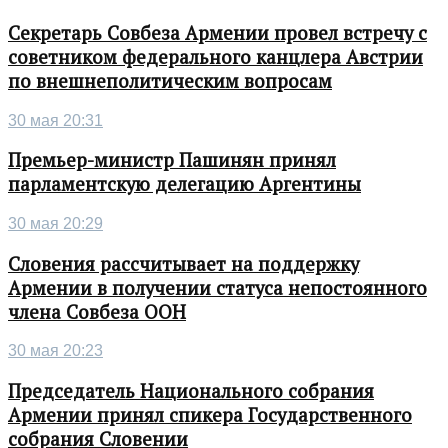
Секретарь Совбеза Армении провел встречу с
советником федерального канцлера Австрии
по внешнеполитическим вопросам
30 мая 20:31
Премьер-министр Пашинян принял
парламентскую делегацию Аргентины
30 мая 20:29
Словения рассчитывает на поддержку
Армении в получении статуса непостоянного
члена Совбеза ООН
30 мая 20:23
Председатель Национального собрания
Армении принял спикера Государственного
собрания Словении