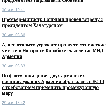
председатель Парламента Словении
30 мая 10:41
Премьер-министр Пашинян провел встречу с
президентом Хачатуряном
30 мая 08:36
Алиев открыто угрожает провести этнические
чистки в Нагорном Карабахе: заявление МИД
Армении
30 мая 08:33
По факту похищения двух армянских
военнослужащих Армения обратилась в ЕСПЧ
с требованием применить промежуточную
меру
29 мая 18:42