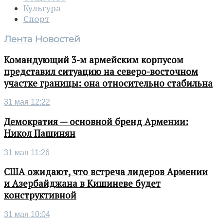
Культура
Спорт
Лента Новостей
Командующий 3-м армейским корпусом
представил ситуацию на северо-восточном
участке границы: она относительно стабильна
31 мая 12:22
Демократия — основной бренд Армении:
Никол Пашинян
31 мая 11:26
США ожидают, что встреча лидеров Армении
и Азербайджана в Кишиневе будет
конструктивной
31 мая 10:04