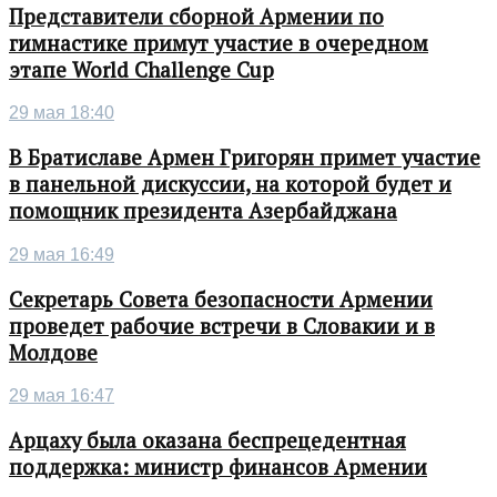
Представители сборной Армении по
гимнастике примут участие в очередном
этапе World Challenge Cup
29 мая 18:40
В Братиславе Армен Григорян примет участие
в панельной дискуссии, на которой будет и
помощник президента Азербайджана
29 мая 16:49
Секретарь Совета безопасности Армении
проведет рабочие встречи в Словакии и в
Молдове
29 мая 16:47
Арцаху была оказана беспрецедентная
поддержка: министр финансов Армении