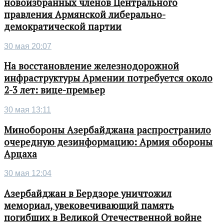
новоизбранных членов Центрального
правления Армянской либерально-
демократической партии
30 мая 20:07
На восстановление железнодорожной
инфраструктуры Армении потребуется около
2-3 лет: вице-премьер
30 мая 13:11
Минобороны Азербайджана распространило
очередную дезинформацию: Армия обороны
Арцаха
30 мая 12:04
Азербайджан в Бердзоре уничтожил
мемориал, увековечивающий память
погибших в Великой Отечественной войне