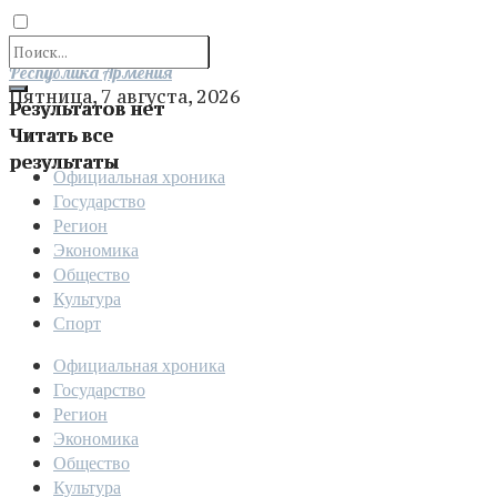
Отправить
Республика Армения
Пятница, 7 августа, 2026
Результатов нет
Читать все
результаты
Официальная хроника
Государство
Регион
Экономика
Общество
Культура
Спорт
Официальная хроника
Государство
Регион
Экономика
Общество
Культура