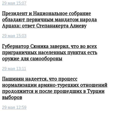
29 мая 15:07
Президент и Национальное собрание
обладают первичным мандатом народа
Арцаха: ответ Степанакерта Алиеву
29 мая 15:03
Губернатор Сюника заверил, что во всех
приграничных населенных пунктах есть
оружие для самообороны
29 мая 13:11
Пашинян надеется, что процесс
нормализации армяно-турецких отношений
продолжится и после прошедших в Турции
выборов
29 мая 12:59