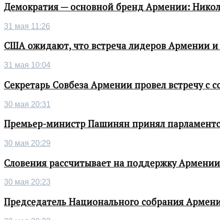
Демократия — основной бренд Армении: Нико
31 мая 11:26
США ожидают, что встреча лидеров Армении и
31 мая 10:04
Секретарь Совбеза Армении провел встречу с
30 мая 20:31
Премьер-министр Пашинян принял парламентс
30 мая 20:29
Словения рассчитывает на поддержку Армении 
30 мая 20:23
Председатель Национального собрания Армени