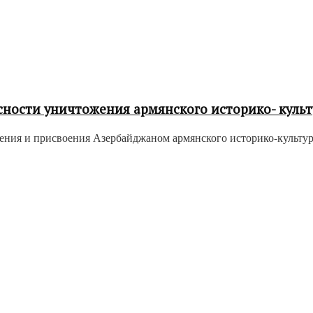
сности уничтожения армянского историко- культ
ения и присвоения Азербайджаном армянского историко-культу