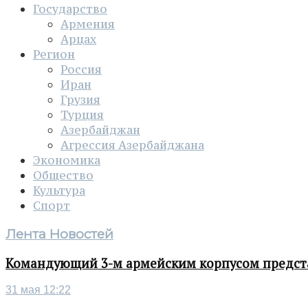
Государство
Армения
Арцах
Регион
Россия
Иран
Грузия
Турция
Азербайджан
Агрессия Азербайджана
Экономика
Общество
Культура
Спорт
Лента Новостей
Командующий 3-м армейским корпусом представ
31 мая 12:22