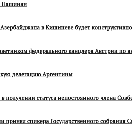
л Пашинян
 Азербайджана в Кишиневе будет конструктивн
 советником федерального канцлера Австрии по
кую делегацию Аргентины
в получении статуса непостоянного члена Совб
и принял спикера Государственного собрания С