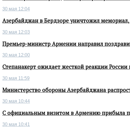
30 мая 12:04
Азербайджан в Бердзоре уничтожил мемориал,
30 мая 12:03
Премьер-министр Армении направил поздрави
30 мая 12:00
Степанакерт ожидает жесткой реакции России
30 мая 11:59
Министерство обороны Азербайджана распрос
30 мая 10:44
С официальным визитом в Армению прибыла п
30 мая 10:41