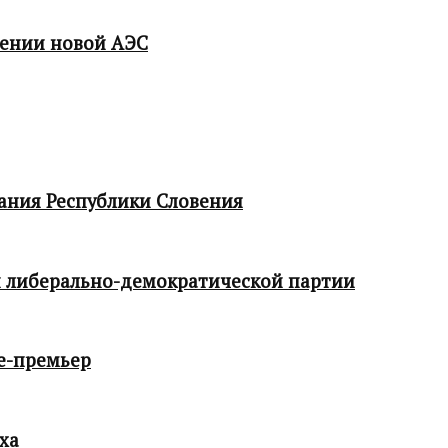
мении новой АЭС
ания Республики Словения
 либерально-демократической партии
е-премьер
ха