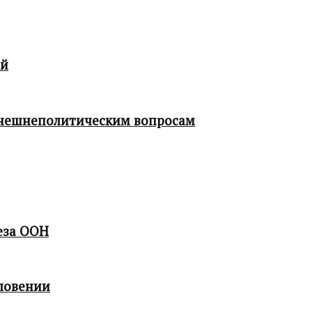
ой
 внешнеполитическим вопросам
еза ООН
ловении