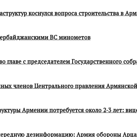
структур коснулся вопроса строительства в Ар
зербайджанскими ВС минометов
 главе с председателем Государственного собр
ных членов Центрального правления Армянской
ктуры Армении потребуется около 2-3 лет: виц
чередную дезинформацию: Армия обороны Арца