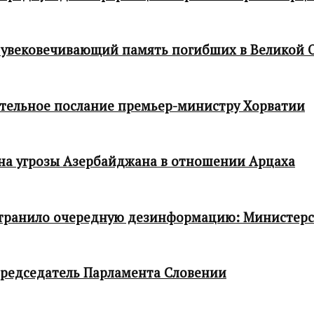
 увековечивающий память погибших в Великой 
тельное послание премьер-министру Хорватии
 на угрозы Азербайджана в отношении Арцаха
транило очередную дезинформацию: Министер
редседатель Парламента Словении