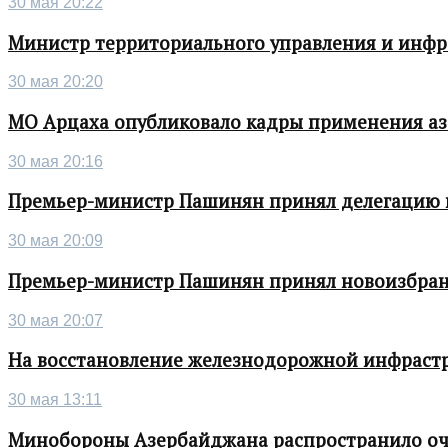
30 мая 20:22
Министр территориального управления и инфра
30 мая 20:20
МО Арцаха опубликовало кадры применения а
30 мая 20:16
Премьер-министр Пашинян принял делегацию во
30 мая 20:09
Премьер-министр Пашинян принял новоизбран
30 мая 20:07
На восстановление железнодорожной инфрастру
30 мая 13:11
Минобороны Азербайджана распространило о