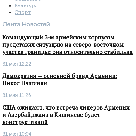
Культура
Спорт
Лента Новостей
Командующий 3-м армейским корпусом
представил ситуацию на северо-восточном
участке границы: она относительно стабильна
31 мая 12:22
Демократия — основной бренд Армении:
Никол Пашинян
31 мая 11:26
США ожидают, что встреча лидеров Армении
и Азербайджана в Кишиневе будет
конструктивной
31 мая 10:04