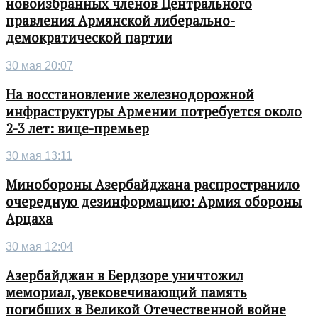
новоизбранных членов Центрального
правления Армянской либерально-
демократической партии
30 мая 20:07
На восстановление железнодорожной
инфраструктуры Армении потребуется около
2-3 лет: вице-премьер
30 мая 13:11
Минобороны Азербайджана распространило
очередную дезинформацию: Армия обороны
Арцаха
30 мая 12:04
Азербайджан в Бердзоре уничтожил
мемориал, увековечивающий память
погибших в Великой Отечественной войне