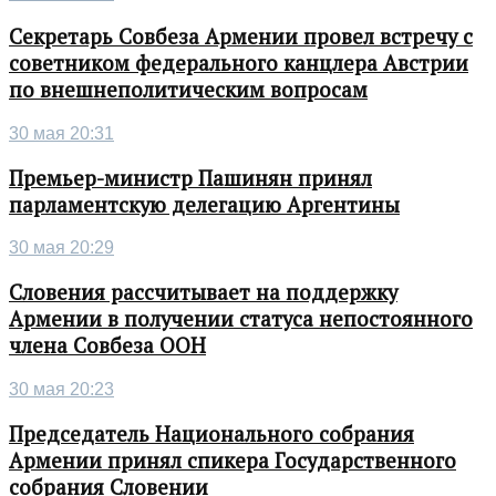
Секретарь Совбеза Армении провел встречу с
советником федерального канцлера Австрии
по внешнеполитическим вопросам
30 мая 20:31
Премьер-министр Пашинян принял
парламентскую делегацию Аргентины
30 мая 20:29
Словения рассчитывает на поддержку
Армении в получении статуса непостоянного
члена Совбеза ООН
30 мая 20:23
Председатель Национального собрания
Армении принял спикера Государственного
собрания Словении