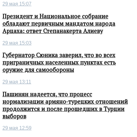
29 мая 15:07
Президент и Национальное собрание
обладают первичным мандатом народа
Арцаха: ответ Степанакерта Алиеву
29 мая 15:03
Губернатор Сюника заверил, что во всех
приграничных населенных пунктах есть
оружие для самообороны
29 мая 13:11
Пашинян надеется, что процесс
нормализации армяно-турецких отношений
продолжится и после прошедших в Турции
выборов
29 мая 12:59