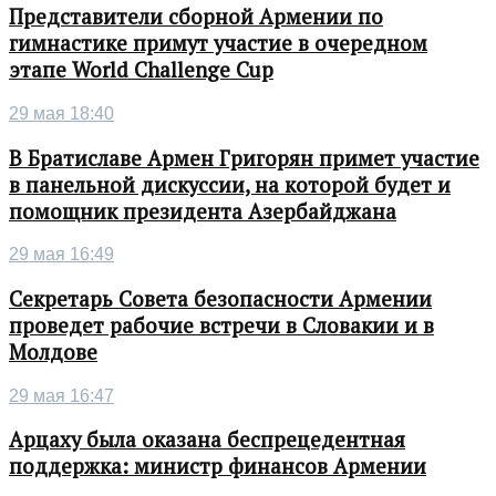
Представители сборной Армении по
гимнастике примут участие в очередном
этапе World Challenge Cup
29 мая 18:40
В Братиславе Армен Григорян примет участие
в панельной дискуссии, на которой будет и
помощник президента Азербайджана
29 мая 16:49
Секретарь Совета безопасности Армении
проведет рабочие встречи в Словакии и в
Молдове
29 мая 16:47
Арцаху была оказана беспрецедентная
поддержка: министр финансов Армении