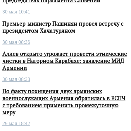
председатель Парламента Словении
30 мая 10:41
Премьер-министр Пашинян провел встречу с
президентом Хачатуряном
30 мая 08:36
Алиев открыто угрожает провести этнические
чистки в Нагорном Карабахе: заявление МИД
Армении
30 мая 08:33
По факту похищения двух армянских
военнослужащих Армения обратилась в ЕСПЧ
с требованием применить промежуточную
меру
29 мая 18:42