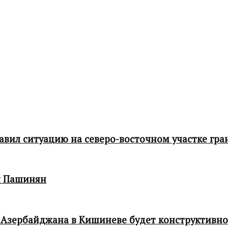
ил ситуацию на северо-восточном участке гра
л Пашинян
 Азербайджана в Кишиневе будет конструктивн