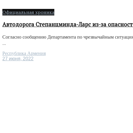
Официальная хроника
Автодорога Степанцминда-Ларс из-за опасност
Согласно сообщению Департамента по чрезвычайным ситуациям
...
Республика Армения
27 июня, 2022