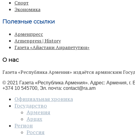
Спорт
Экономика
Полезные ссылки
Арменпресс
Armenpress | History
Газета «Айастани Анрапетутюн»
О нас
Газета «Республика Армения» издаётся армянским Го
© 2021 Газета «Республика Армения». Адрес: Армения, г. Е
+374 10 545700, Эл. почта:
contact@ra.am
Официальная хроника
Государство
Армения
Арцах
Регион
Россия