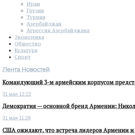
Иран
Грузия
Турция
Азербайджан
Агрессия Азербайджана
Экономика
Общество
Культура
Спорт
Лента Новостей
Командующий 3-м армейским корпусом представ
31 мая 12:22
Демократия — основной бренд Армении: Нико
31 мая 11:26
США ожидают, что встреча лидеров Армении и