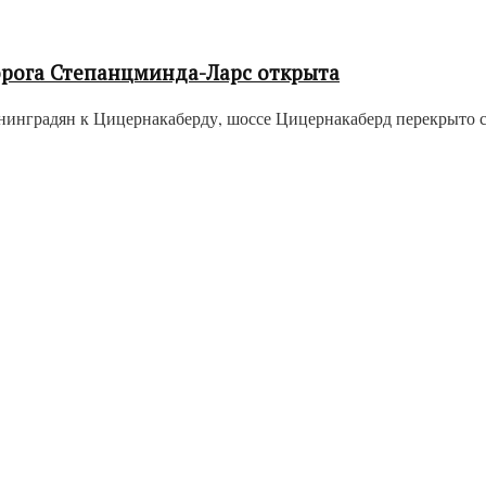
орога Степанцминда-Ларс открыта
енинградян к Цицернакаберду, шоссе Цицернакаберд перекрыто с