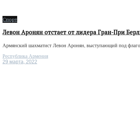
Спорт
Левон Аронян отстает от лидера Гран-При Берл
Армянский шахматист Левон Аронян, выступающий под флагом С
Республика Армения
29 марта, 2022