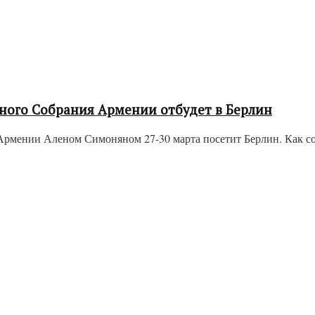
ьного Собрания Армении отбудет в Берлин
 Армении Аленом Симоняном 27-30 марта посетит Берлин. Как 