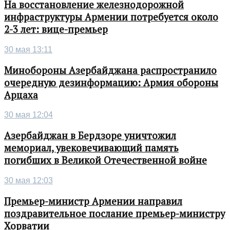
На восстановление железнодорожной
инфраструктуры Армении потребуется около
2-3 лет: вице-премьер
30 мая 13:11
Минобороны Азербайджана распространило
очередную дезинформацию: Армия обороны
Арцаха
30 мая 12:04
Азербайджан в Бердзоре уничтожил
мемориал, увековечивающий память
погибших в Великой Отечественной войне
30 мая 12:03
Премьер-министр Армении направил
поздравительное послание премьер-министру
Хорватии