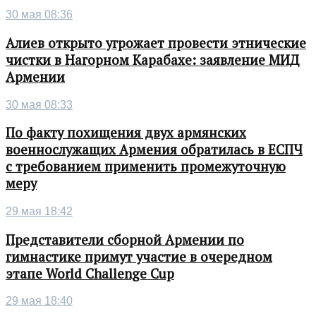
30 мая 08:36
Алиев открыто угрожает провести этнические
чистки в Нагорном Карабахе: заявление МИД
Армении
30 мая 08:33
По факту похищения двух армянских
военнослужащих Армения обратилась в ЕСПЧ
с требованием применить промежуточную
меру
29 мая 18:42
Представители сборной Армении по
гимнастике примут участие в очередном
этапе World Challenge Cup
29 мая 18:40