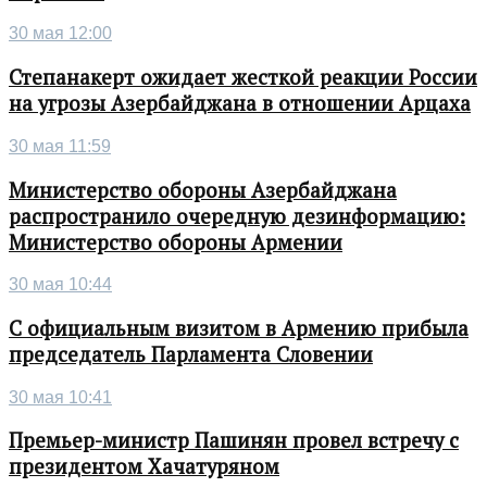
30 мая 12:00
Степанакерт ожидает жесткой реакции России
на угрозы Азербайджана в отношении Арцаха
30 мая 11:59
Министерство обороны Азербайджана
распространило очередную дезинформацию:
Министерство обороны Армении
30 мая 10:44
С официальным визитом в Армению прибыла
председатель Парламента Словении
30 мая 10:41
Премьер-министр Пашинян провел встречу с
президентом Хачатуряном