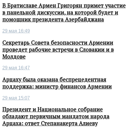
В Братиславе Армен Григорян примет участие
в панельной дискуссии, на которой будет и
помощник президента Азербайджана
29 мая 16:49
Секретарь Совета безопасности Армении
проведет рабочие встречи в Словакии и в
Молдове
29 мая 16:47
Арцаху была оказана беспрецедентная
поддержка: министр финансов Армении
29 мая 15:07
Президент и Национальное собрание
обладают первичным мандатом народа
Арцаха: ответ Степанакерта Алиеву