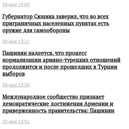
29 мая 15:03
Губернатор Сюника заверил, что во всех
приграничных населенных пунктах есть
оружие для самообороны
29 мая 13:11
Пашинян надеется, что процесс
нормализации армяно-турецких отношений
продолжится и после прошедших в Турции
выборов
29 мая 12:59
Международное сообщество признает
демократические достижения Армении и
приверженность правительства: Пашинян
29 мая 12:51