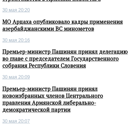
30 мая 20:20
МО Арцаха опубликовало кадры применения
азербайджанскими ВС минометов
30 мая 20:16
Премьер-министр Пашинян принял делегацию
во главе с председателем Государственного
собрания Республики Словения
30 мая 20:09
Премьер-министр Пашинян принял
новоизбранных членов Центрального
правления Армянской либерально-
демократической партии
30 мая 20:07