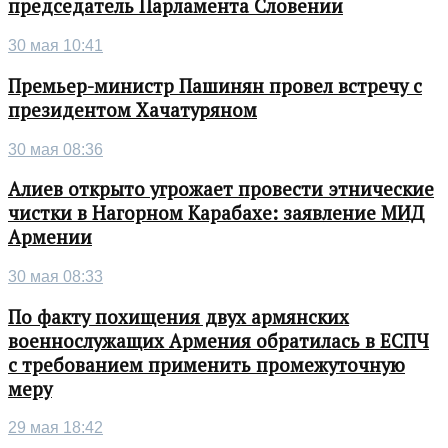
председатель Парламента Словении
30 мая 10:41
Премьер-министр Пашинян провел встречу с
президентом Хачатуряном
30 мая 08:36
Алиев открыто угрожает провести этнические
чистки в Нагорном Карабахе: заявление МИД
Армении
30 мая 08:33
По факту похищения двух армянских
военнослужащих Армения обратилась в ЕСПЧ
с требованием применить промежуточную
меру
29 мая 18:42