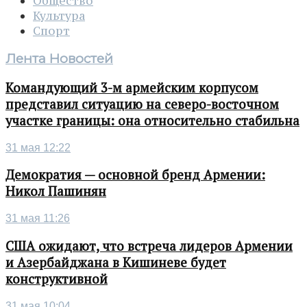
Общество
Культура
Спорт
Лента Новостей
Командующий 3-м армейским корпусом
представил ситуацию на северо-восточном
участке границы: она относительно стабильна
31 мая 12:22
Демократия — основной бренд Армении:
Никол Пашинян
31 мая 11:26
США ожидают, что встреча лидеров Армении
и Азербайджана в Кишиневе будет
конструктивной
31 мая 10:04