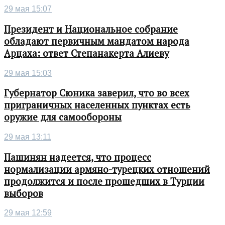
29 мая 15:07
Президент и Национальное собрание
обладают первичным мандатом народа
Арцаха: ответ Степанакерта Алиеву
29 мая 15:03
Губернатор Сюника заверил, что во всех
приграничных населенных пунктах есть
оружие для самообороны
29 мая 13:11
Пашинян надеется, что процесс
нормализации армяно-турецких отношений
продолжится и после прошедших в Турции
выборов
29 мая 12:59