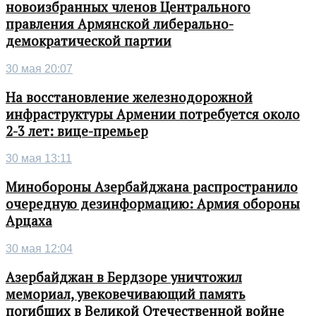
новоизбранных членов Центрального
правления Армянской либерально-
демократической партии
30 мая 20:07
На восстановление железнодорожной
инфраструктуры Армении потребуется около
2-3 лет: вице-премьер
30 мая 13:11
Минобороны Азербайджана распространило
очередную дезинформацию: Армия обороны
Арцаха
30 мая 12:04
Азербайджан в Бердзоре уничтожил
мемориал, увековечивающий память
погибших в Великой Отечественной войне