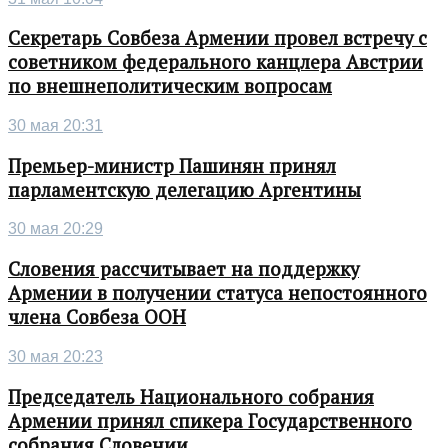
Секретарь Совбеза Армении провел встречу с
советником федерального канцлера Австрии
по внешнеполитическим вопросам
30 мая 20:31
Премьер-министр Пашинян принял
парламентскую делегацию Аргентины
30 мая 20:29
Словения рассчитывает на поддержку
Армении в получении статуса непостоянного
члена Совбеза ООН
30 мая 20:23
Председатель Национального собрания
Армении принял спикера Государственного
собрания Словении