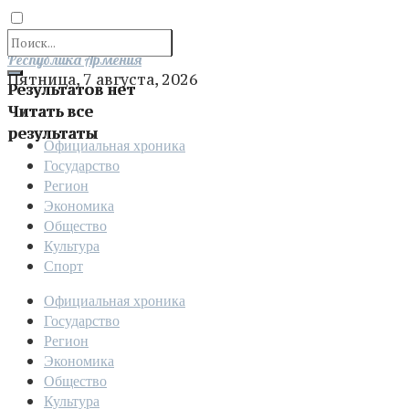
Отправить
Республика Армения
Пятница, 7 августа, 2026
Результатов нет
Читать все
результаты
Официальная хроника
Государство
Регион
Экономика
Общество
Культура
Спорт
Официальная хроника
Государство
Регион
Экономика
Общество
Культура