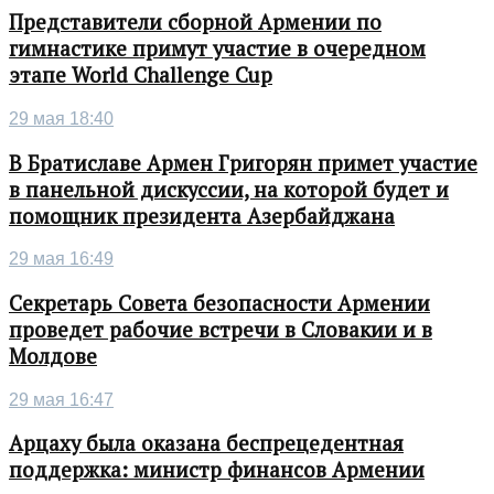
Представители сборной Армении по
гимнастике примут участие в очередном
этапе World Challenge Cup
29 мая 18:40
В Братиславе Армен Григорян примет участие
в панельной дискуссии, на которой будет и
помощник президента Азербайджана
29 мая 16:49
Секретарь Совета безопасности Армении
проведет рабочие встречи в Словакии и в
Молдове
29 мая 16:47
Арцаху была оказана беспрецедентная
поддержка: министр финансов Армении