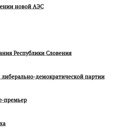
мении новой АЭС
ания Республики Словения
 либерально-демократической партии
е-премьер
ха