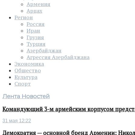
Армения
Арцах
Регион
Россия
Иран
Грузия
Турция
Азербайджан
Агрессия Азербайджана
Экономика
Общество
Культура
Спорт
Лента Новостей
Командующий 3-м армейским корпусом представ
31 мая 12:22
Демократия — основной бренд Армении: Нико