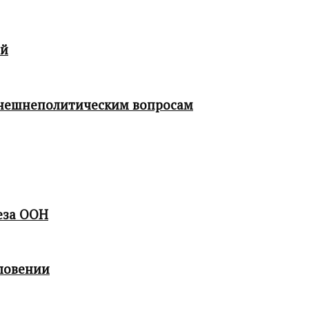
ой
 внешнеполитическим вопросам
еза ООН
ловении