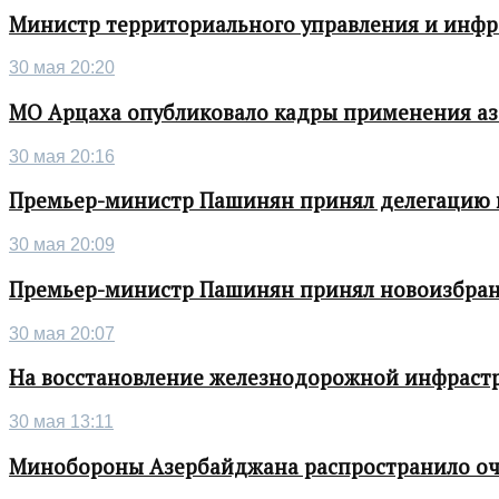
Министр территориального управления и инфра
30 мая 20:20
МО Арцаха опубликовало кадры применения а
30 мая 20:16
Премьер-министр Пашинян принял делегацию во
30 мая 20:09
Премьер-министр Пашинян принял новоизбран
30 мая 20:07
На восстановление железнодорожной инфрастру
30 мая 13:11
Минобороны Азербайджана распространило о