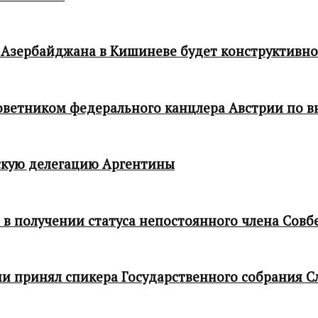
 Азербайджана в Кишиневе будет конструктивн
 советником федерального канцлера Австрии по
кую делегацию Аргентины
в получении статуса непостоянного члена Совб
и принял спикера Государственного собрания С