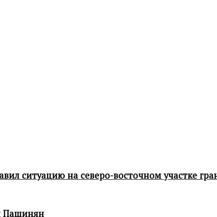
ил ситуацию на северо-восточном участке гра
л Пашинян