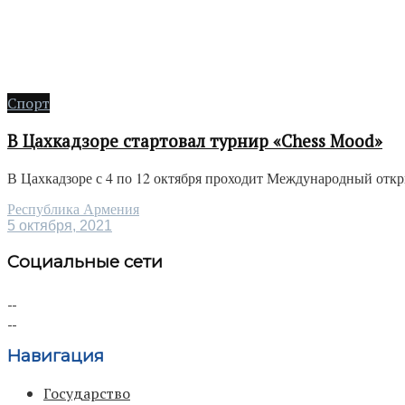
Спорт
В Цахкадзоре стартовал турнир «Chess Mood»
В Цахкадзоре с 4 по 12 октября проходит Международный откр
Республика Армения
5 октября, 2021
Социальные сети
Навигация
Государство