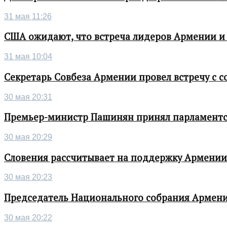
31 мая 11:26
США ожидают, что встреча лидеров Армении и
31 мая 10:04
Секретарь Совбеза Армении провел встречу с
30 мая 20:31
Премьер-министр Пашинян принял парламентс
30 мая 20:29
Словения рассчитывает на поддержку Армении 
30 мая 20:23
Председатель Национального собрания Армени
30 мая 20:22