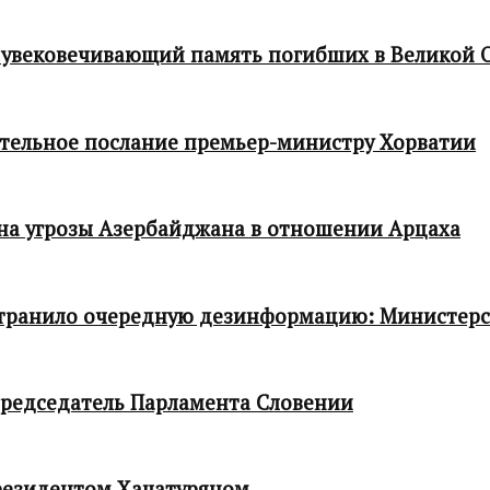
 увековечивающий память погибших в Великой 
тельное послание премьер-министру Хорватии
 на угрозы Азербайджана в отношении Арцаха
транило очередную дезинформацию: Министер
редседатель Парламента Словении
резидентом Хачатуряном