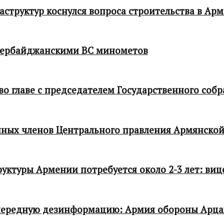
структур коснулся вопроса строительства в Ар
зербайджанскими ВС минометов
 главе с председателем Государственного собр
ных членов Центрального правления Армянской
ктуры Армении потребуется около 2-3 лет: виц
чередную дезинформацию: Армия обороны Арца