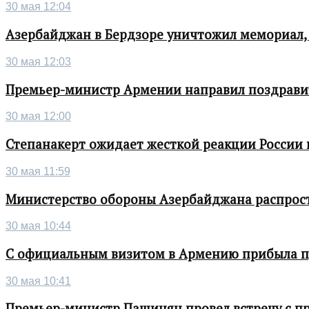
30 мая 12:04
Азербайджан в Бердзоре уничтожил мемориал,
30 мая 12:03
Премьер-министр Армении направил поздрави
30 мая 12:00
Степанакерт ожидает жесткой реакции России
30 мая 11:59
Министерство обороны Азербайджана распрос
30 мая 10:44
С официальным визитом в Армению прибыла п
30 мая 10:41
Премьер-министр Пашинян провел встречу с п