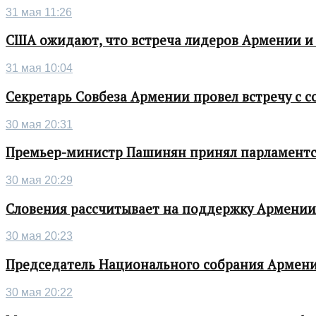
31 мая 11:26
США ожидают, что встреча лидеров Армении и
31 мая 10:04
Секретарь Совбеза Армении провел встречу с
30 мая 20:31
Премьер-министр Пашинян принял парламентс
30 мая 20:29
Словения рассчитывает на поддержку Армении 
30 мая 20:23
Председатель Национального собрания Армени
30 мая 20:22