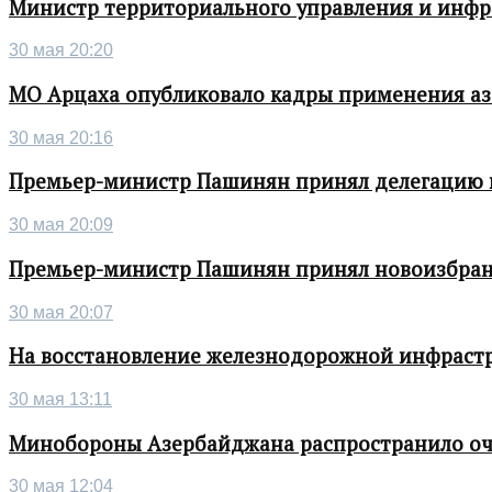
Министр территориального управления и инфра
30 мая 20:20
МО Арцаха опубликовало кадры применения а
30 мая 20:16
Премьер-министр Пашинян принял делегацию во
30 мая 20:09
Премьер-министр Пашинян принял новоизбран
30 мая 20:07
На восстановление железнодорожной инфрастру
30 мая 13:11
Минобороны Азербайджана распространило о
30 мая 12:04