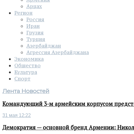
Арцах
Регион
Россия
Иран
Грузия
Турция
Азербайджан
Агрессия Азербайджана
Экономика
Общество
Культура
Спорт
Лента Новостей
Командующий 3-м армейским корпусом представ
31 мая 12:22
Демократия — основной бренд Армении: Нико