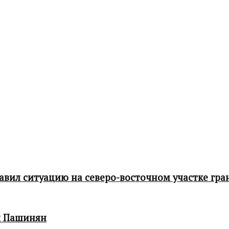
ил ситуацию на северо-восточном участке гра
л Пашинян