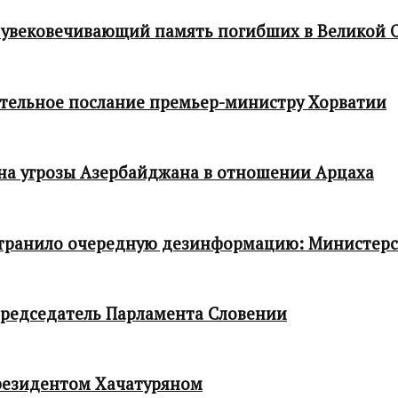
 увековечивающий память погибших в Великой 
тельное послание премьер-министру Хорватии
 на угрозы Азербайджана в отношении Арцаха
транило очередную дезинформацию: Министер
редседатель Парламента Словении
резидентом Хачатуряном