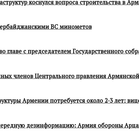
структур коснулся вопроса строительства в Ар
зербайджанскими ВС минометов
 главе с председателем Государственного собр
ных членов Центрального правления Армянской
ктуры Армении потребуется около 2-3 лет: виц
чередную дезинформацию: Армия обороны Арца