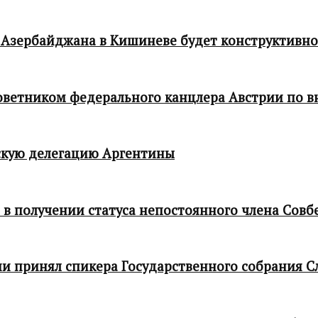
 Азербайджана в Кишиневе будет конструктивн
 советником федерального канцлера Австрии по
кую делегацию Аргентины
в получении статуса непостоянного члена Совб
и принял спикера Государственного собрания С