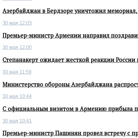
Азербайджан в Бердзоре уничтожил мемориал,
30 мая 12:03
Премьер-министр Армении направил поздрави
30 мая 12:00
Степанакерт ожидает жесткой реакции России
30 мая 11:59
Министерство обороны Азербайджана распрос
30 мая 10:44
С официальным визитом в Армению прибыла п
30 мая 10:41
Премьер-министр Пашинян провел встречу с п