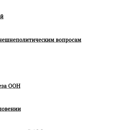
ой
 внешнеполитическим вопросам
еза ООН
ловении