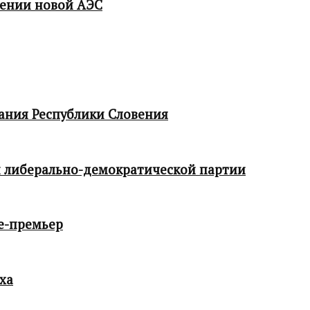
мении новой АЭС
ания Республики Словения
 либерально-демократической партии
е-премьер
ха