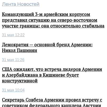
Лента Новостей
Командующий 3-м армейским корпусом
представил ситуацию на северо-восточном
участке границы: она относительно стабильна
31 мая 12:22
Демократия — основной бренд Армении:
Никол Пашинян
31 мая 11:26
США ожидают, что встреча лидеров Армении
и Азербайджана в Кишиневе будет
конструктивной
31 мая 10:04
Секретарь Совбеза Армении провел встречу с
советником федерального канцлера Австрии