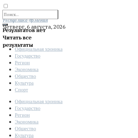
Отправить
Республика Армения
Четверг, 6 августа, 2026
Результатов нет
Читать все
результаты
Официальная хроника
Государство
Регион
Экономика
Общество
Культура
Спорт
Официальная хроника
Государство
Регион
Экономика
Общество
Культура