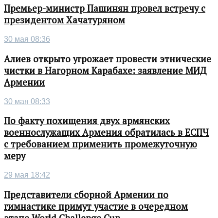
Премьер-министр Пашинян провел встречу с
президентом Хачатуряном
30 мая 08:36
Алиев открыто угрожает провести этнические
чистки в Нагорном Карабахе: заявление МИД
Армении
30 мая 08:33
По факту похищения двух армянских
военнослужащих Армения обратилась в ЕСПЧ
с требованием применить промежуточную
меру
29 мая 18:42
Представители сборной Армении по
гимнастике примут участие в очередном
этапе World Challenge Cup