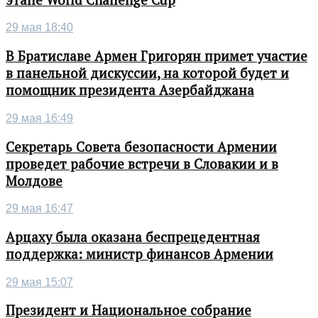
29 мая 18:40
В Братиславе Армен Григорян примет участие
в панельной дискуссии, на которой будет и
помощник президента Азербайджана
29 мая 16:49
Секретарь Совета безопасности Армении
проведет рабочие встречи в Словакии и в
Молдове
29 мая 16:47
Арцаху была оказана беспрецедентная
поддержка: министр финансов Армении
29 мая 15:07
Президент и Национальное собрание