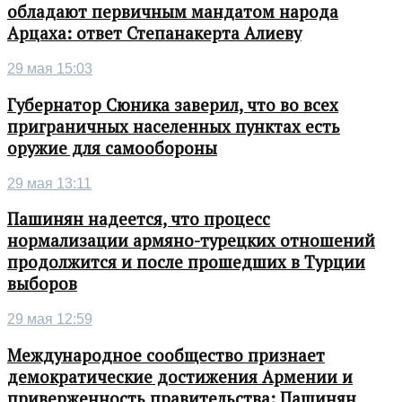
обладают первичным мандатом народа
Арцаха: ответ Степанакерта Алиеву
29 мая 15:03
Губернатор Сюника заверил, что во всех
приграничных населенных пунктах есть
оружие для самообороны
29 мая 13:11
Пашинян надеется, что процесс
нормализации армяно-турецких отношений
продолжится и после прошедших в Турции
выборов
29 мая 12:59
Международное сообщество признает
демократические достижения Армении и
приверженность правительства: Пашинян