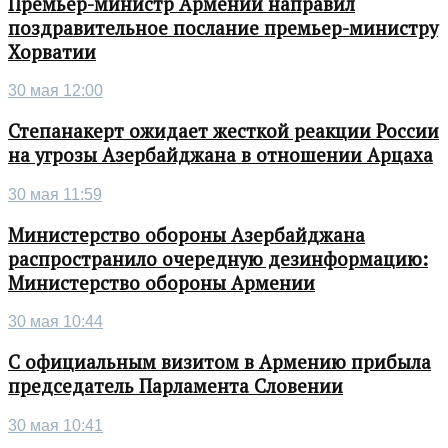
Премьер-министр Армении направил
поздравительное послание премьер-министру
Хорватии
30 мая 12:00
Степанакерт ожидает жесткой реакции России
на угрозы Азербайджана в отношении Арцаха
30 мая 11:59
Министерство обороны Азербайджана
распространило очередную дезинформацию:
Министерство обороны Армении
30 мая 10:44
С официальным визитом в Армению прибыла
председатель Парламента Словении
30 мая 10:41