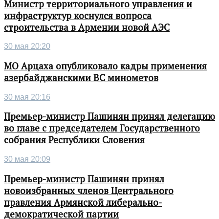
Министр территориального управления и
инфраструктур коснулся вопроса
строительства в Армении новой АЭС
30 мая 20:20
МО Арцаха опубликовало кадры применения
азербайджанскими ВС минометов
30 мая 20:16
Премьер-министр Пашинян принял делегацию
во главе с председателем Государственного
собрания Республики Словения
30 мая 20:09
Премьер-министр Пашинян принял
новоизбранных членов Центрального
правления Армянской либерально-
демократической партии