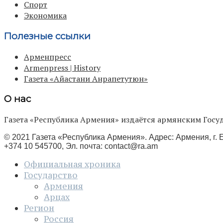
Спорт
Экономика
Полезные ссылки
Арменпресс
Armenpress | History
Газета «Айастани Анрапетутюн»
О нас
Газета «Республика Армения» издаётся армянским Го
© 2021 Газета «Республика Армения». Адрес: Армения, г. Е
+374 10 545700, Эл. почта:
contact@ra.am
Официальная хроника
Государство
Армения
Арцах
Регион
Россия