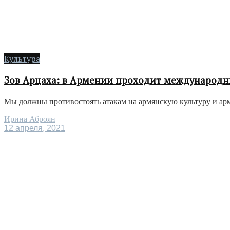
Культура
Зов Арцаха: в Армении проходит международн
Мы должны противостоять атакам на армянскую культуру и армя
Ирина Аброян
12 апреля, 2021