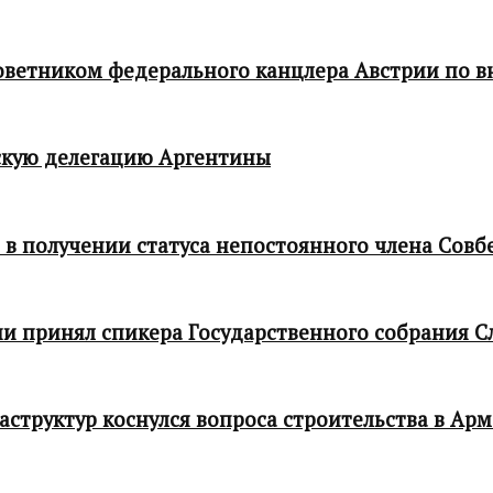
 советником федерального канцлера Австрии по
кую делегацию Аргентины
в получении статуса непостоянного члена Совб
и принял спикера Государственного собрания С
структур коснулся вопроса строительства в Ар