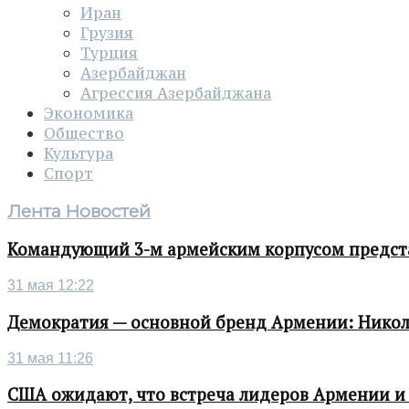
Иран
Грузия
Турция
Азербайджан
Агрессия Азербайджана
Экономика
Общество
Культура
Спорт
Лента Новостей
Командующий 3-м армейским корпусом представ
31 мая 12:22
Демократия — основной бренд Армении: Нико
31 мая 11:26
США ожидают, что встреча лидеров Армении и