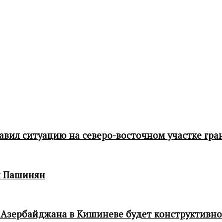
ил ситуацию на северо-восточном участке гра
л Пашинян
 Азербайджана в Кишиневе будет конструктивн