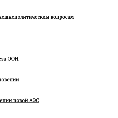
 внешнеполитическим вопросам
еза ООН
ловении
мении новой АЭС