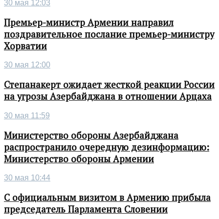
30 мая 12:03
Премьер-министр Армении направил
поздравительное послание премьер-министру
Хорватии
30 мая 12:00
Степанакерт ожидает жесткой реакции России
на угрозы Азербайджана в отношении Арцаха
30 мая 11:59
Министерство обороны Азербайджана
распространило очередную дезинформацию:
Министерство обороны Армении
30 мая 10:44
С официальным визитом в Армению прибыла
председатель Парламента Словении