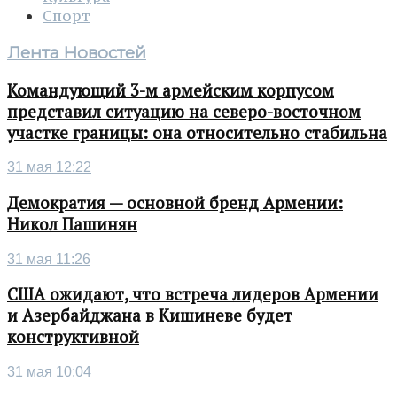
Спорт
Лента Новостей
Командующий 3-м армейским корпусом
представил ситуацию на северо-восточном
участке границы: она относительно стабильна
31 мая 12:22
Демократия — основной бренд Армении:
Никол Пашинян
31 мая 11:26
США ожидают, что встреча лидеров Армении
и Азербайджана в Кишиневе будет
конструктивной
31 мая 10:04