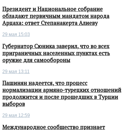
Президент и Национальное собрание
обладают первичным мандатом народа
Арцаха: ответ Степанакерта Алиеву
29 мая 15:03
Губернатор Сюника заверил, что во всех
приграничных населенных пунктах есть
оружие для самообороны
29 мая 13:11
Пашинян надеется, что процесс
нормализации армяно-турецких отношений
продолжится и после прошедших в Турции
выборов
29 мая 12:59
Международное сообщество признает