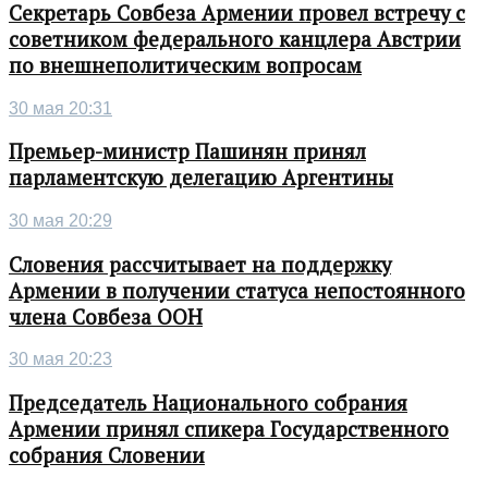
Секретарь Совбеза Армении провел встречу с
советником федерального канцлера Австрии
по внешнеполитическим вопросам
30 мая 20:31
Премьер-министр Пашинян принял
парламентскую делегацию Аргентины
30 мая 20:29
Словения рассчитывает на поддержку
Армении в получении статуса непостоянного
члена Совбеза ООН
30 мая 20:23
Председатель Национального собрания
Армении принял спикера Государственного
собрания Словении