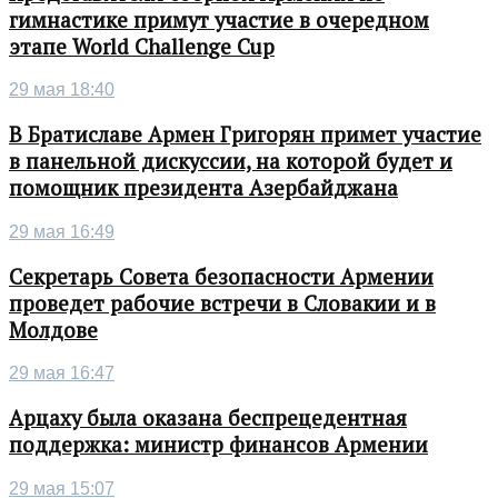
гимнастике примут участие в очередном
этапе World Challenge Cup
29 мая 18:40
В Братиславе Армен Григорян примет участие
в панельной дискуссии, на которой будет и
помощник президента Азербайджана
29 мая 16:49
Секретарь Совета безопасности Армении
проведет рабочие встречи в Словакии и в
Молдове
29 мая 16:47
Арцаху была оказана беспрецедентная
поддержка: министр финансов Армении
29 мая 15:07