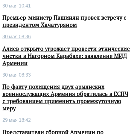
30 мая 10:41
Премьер-министр Пашинян провел встречу с
президентом Хачатуряном
30 мая 08:36
Алиев открыто угрожает провести этнические
чистки в Нагорном Карабахе: заявление МИД
Армении
30 мая 08:33
По факту похищения двух армянских
военнослужащих Армения обратилась в ЕСПЧ
с требованием применить промежуточную
меру
29 мая 18:42
Представители сборной Армении по