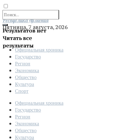
Отправить
Республика Армения
Пятница, 7 августа, 2026
Результатов нет
Читать все
результаты
Официальная хроника
Государство
Регион
Экономика
Общество
Культура
Спорт
Официальная хроника
Государство
Регион
Экономика
Общество
Культура