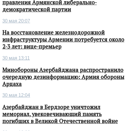
правления Армянской либерально-
демократической партии
30 мая 20:07
На восстановление железнодорожной
инфраструктуры Армении потребуется около
2-3 лет: вице-премьер
30 мая 13:11
Минобороны Азербайджана распространило
очередную дезинформацию: Армия обороны
Арцаха
30 мая 12:04
Азербайджан в Бердзоре уничтожил
мемориал, увековечивающий память
погибших в Великой Отечественной войне