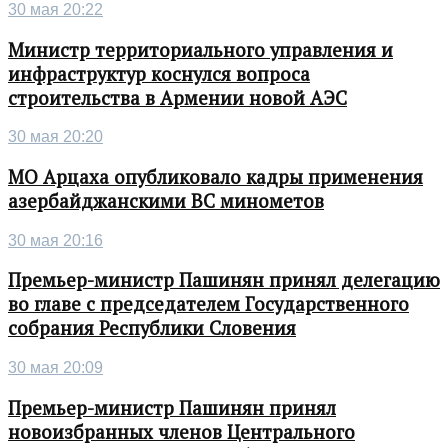
30 мая 20:22
Министр территориального управления и
инфраструктур коснулся вопроса
строительства в Армении новой АЭС
30 мая 20:20
МО Арцаха опубликовало кадры применения
азербайджанскими ВС минометов
30 мая 20:16
Премьер-министр Пашинян принял делегацию
во главе с председателем Государственного
собрания Республики Словения
30 мая 20:09
Премьер-министр Пашинян принял
новоизбранных членов Центрального