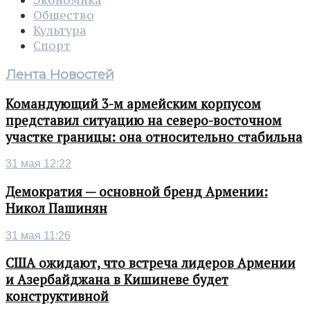
Экономика
Общество
Культура
Спорт
Лента Новостей
Командующий 3-м армейским корпусом
представил ситуацию на северо-восточном
участке границы: она относительно стабильна
31 мая 12:22
Демократия — основной бренд Армении:
Никол Пашинян
31 мая 11:26
США ожидают, что встреча лидеров Армении
и Азербайджана в Кишиневе будет
конструктивной