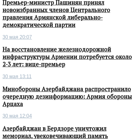
Премьер-министр Пашинян принял
новоизбранных членов Центрального
правления Армянской либерально-
демократической партии
30 мая 20:07
На восстановление железнодорожной
инфраструктуры Армении потребуется около
2-3 лет: вице-премьер
30 мая 13:11
Минобороны Азербайджана распространило
очередную дезинформацию: Армия обороны
Арцаха
30 мая 12:04
Азербайджан в Бердзоре уничтожил
мемориал, увековечивающий память