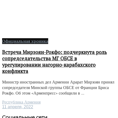
Официальная хроника
Встреча Мирзоян-Рокфо: подчеркнута роль
сопредседательства МГ ОБСЕ в
урегулировании нагорно-карабахского
конфликта
Министр иностранных дел Армении Арарат Мирзоян принял
сопредседателя Минской группы ОБСЕ от Франции Бриса
Рокфо. Об этом «Арменпресс» сообщили в ...
Республика Армения
11 апреля, 2022
Социальные сети