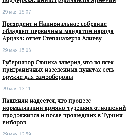
поддержка: министр финансов Армении
29 мая 15:07
Президент и Национальное собрание
обладают первичным мандатом народа
Арцаха: ответ Степанакерта Алиеву
29 мая 15:03
Губернатор Сюника заверил, что во всех
приграничных населенных пунктах есть
оружие для самообороны
29 мая 13:11
Пашинян надеется, что процесс
нормализации армяно-турецких отношений
продолжится и после прошедших в Турции
выборов
29 мая 12:59