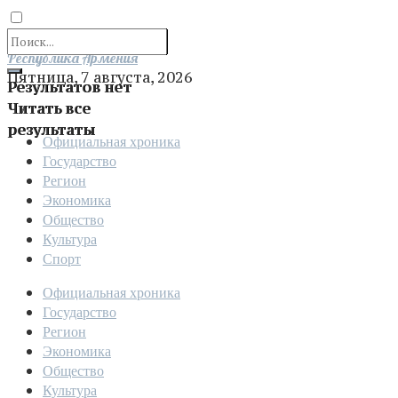
Отправить
Республика Армения
Пятница, 7 августа, 2026
Результатов нет
Читать все
результаты
Официальная хроника
Государство
Регион
Экономика
Общество
Культура
Спорт
Официальная хроника
Государство
Регион
Экономика
Общество
Культура