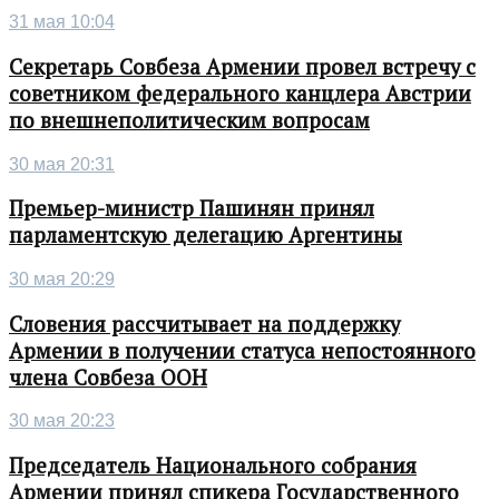
31 мая 10:04
Секретарь Совбеза Армении провел встречу с
советником федерального канцлера Австрии
по внешнеполитическим вопросам
30 мая 20:31
Премьер-министр Пашинян принял
парламентскую делегацию Аргентины
30 мая 20:29
Словения рассчитывает на поддержку
Армении в получении статуса непостоянного
члена Совбеза ООН
30 мая 20:23
Председатель Национального собрания
Армении принял спикера Государственного