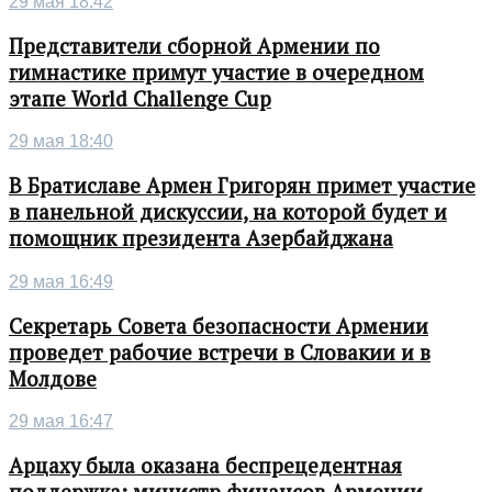
29 мая 18:42
Представители сборной Армении по
гимнастике примут участие в очередном
этапе World Challenge Cup
29 мая 18:40
В Братиславе Армен Григорян примет участие
в панельной дискуссии, на которой будет и
помощник президента Азербайджана
29 мая 16:49
Секретарь Совета безопасности Армении
проведет рабочие встречи в Словакии и в
Молдове
29 мая 16:47
Арцаху была оказана беспрецедентная