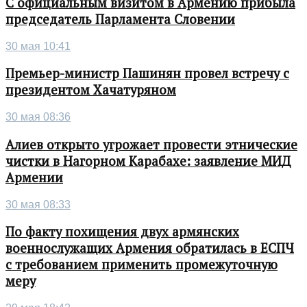
С официальным визитом в Армению прибыла
председатель Парламента Словении
30 мая 10:41
Премьер-министр Пашинян провел встречу с
президентом Хачатуряном
30 мая 08:36
Алиев открыто угрожает провести этнические
чистки в Нагорном Карабахе: заявление МИД
Армении
30 мая 08:33
По факту похищения двух армянских
военнослужащих Армения обратилась в ЕСПЧ
с требованием применить промежуточную
меру