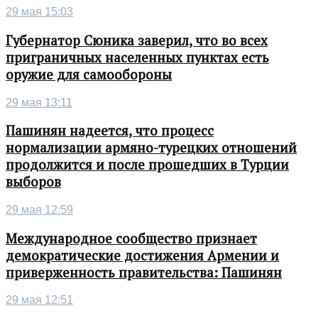
29 мая 15:03
Губернатор Сюника заверил, что во всех
приграничных населенных пунктах есть
оружие для самообороны
29 мая 13:11
Пашинян надеется, что процесс
нормализации армяно-турецких отношений
продолжится и после прошедших в Турции
выборов
29 мая 12:59
Международное сообщество признает
демократические достижения Армении и
приверженность правительства: Пашинян
29 мая 12:51