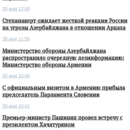
30 мая 12:00
Степанакерт ожидает жесткой реакции России
на угрозы Азербайджана в отношении Арцаха
30 мая 11:59
Министерство обороны Азербайджана
распространило очередную дезинформацию:
Министерство обороны Армении
30 мая 10:44
С официальным визитом в Армению прибыла
председатель Парламента Словении
30 мая 10:41
Премьер-министр Пашинян провел встречу с
президентом Хачатуряном