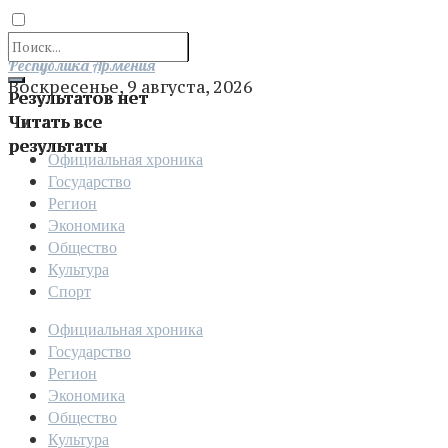
Отправить
Республика Армения
Воскресенье, 9 августа, 2026
Результатов нет
Читать все
результаты
Официальная хроника
Государство
Регион
Экономика
Общество
Культура
Спорт
Официальная хроника
Государство
Регион
Экономика
Общество
Культура