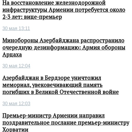
На восстановление железнодорожной
инфраструктуры Армении потребуется около
2-3 лет: вице-премьер
30 мая 13:11
Минобороны Азербайджана распространило
очередную дезинформацию: Армия обороны
Арцаха
30 мая 12:04
Азербайджан в Бердзоре уничтожил
мемориал, увековечивающий память
погибших в Великой Отечественной войне
30 мая 12:03
Премьер-министр Армении направил
поздравительное послание премьер-министру
Хорватии