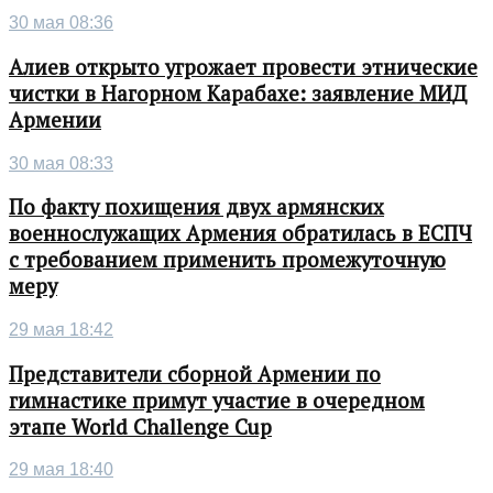
30 мая 08:36
Алиев открыто угрожает провести этнические
чистки в Нагорном Карабахе: заявление МИД
Армении
30 мая 08:33
По факту похищения двух армянских
военнослужащих Армения обратилась в ЕСПЧ
с требованием применить промежуточную
меру
29 мая 18:42
Представители сборной Армении по
гимнастике примут участие в очередном
этапе World Challenge Cup
29 мая 18:40