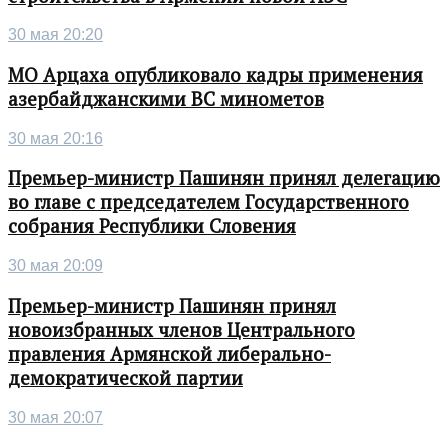
30 мая 20:20
МО Арцаха опубликовало кадры применения
азербайджанскими ВС минометов
30 мая 20:16
Премьер-министр Пашинян принял делегацию
во главе с председателем Государственного
собрания Республики Словения
30 мая 20:09
Премьер-министр Пашинян принял
новоизбранных членов Центрального
правления Армянской либерально-
демократической партии
30 мая 20:07