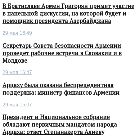
В Братиславе Армен Григорян примет участие
в панельной дискуссии, на которой будет и
помощник президента Азербайджана
29 мая 16:49
Секретарь Совета безопасности Армении
проведет рабочие встречи в Словакии и в
Молдове
29 мая 16:47
Арцаху была оказана беспрецедентная
поддержка: министр финансов Армении
29 мая 15:07
Президент и Национальное собрание
обладают первичным мандатом народа
Арцаха: ответ Степанакерта Алиеву