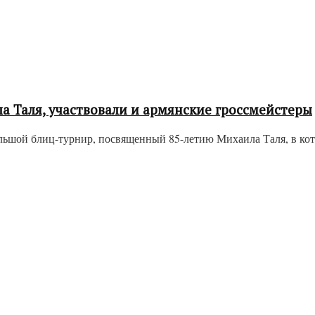
а Таля, участвовали и армянские гроссмейстеры
льшой блиц-турнир, посвященный 85-летию Михаила Таля, в кото