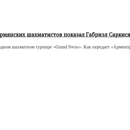
 армянских шахматистов показал Габриэл Саркис
ом шахматном турнире «Grand Swiss». Как передает «Арменпре