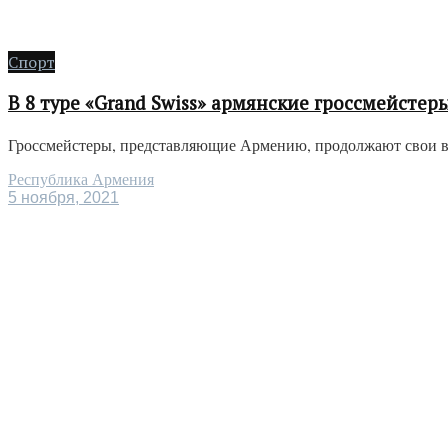
Спорт
В 8 туре «Grand Swiss» армянские гроссмейстер
Гроссмейстеры, представляющие Армению, продолжают свои выс
Республика Армения
5 ноября, 2021