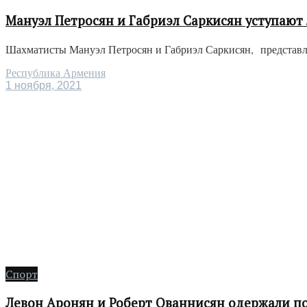
Мануэл Петросян и Габриэл Саркисян уступают 
Шахматисты Мануэл Петросян и Габриэл Саркисян, представляю
Республика Армения
1 ноября, 2021
Спорт
Левон Аронян и Роберт Ованнисян одержали поб