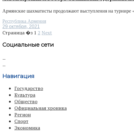
Армянские шахматисты продолжают выступления на турнире «Gr
Республика Армения
29 октября, 2021
Страница �з
1
2
Next
Социальные сети
Навигация
Государство
Культура
Общество
Официальная хроника
Регион
Спорт
Экономика