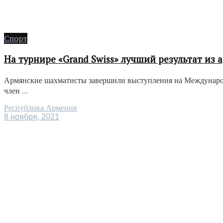
Спорт
На турнире «Grand Swiss» лучший результат из
Армянские шахматисты завершили выступления на Международн
член ...
Республика Армения
8 ноября, 2021