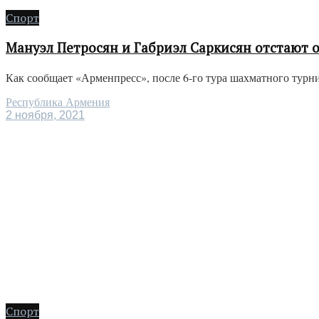
Спорт
Мануэл Петросян и Габриэл Саркисян отстают от
Как сообщает «Арменпресс», после 6-го тура шахматного турни
Республика Армения
2 ноября, 2021
Спорт