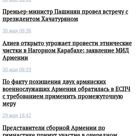
Премьер-министр Пашинян провел встречу с
президентом Хачатуряном
30 мая 08:36
Алиев открыто угрожает провести этнические
чистки в Нагорном Карабахе: заявление МИД
Армении
30 мая 08:33
По факту похищения двух армянских
военнослужащих Армения обратилась в ЕСПЧ
с требованием применить промежуточную
меру
29 мая 18:42
Представители сборной Армении по
гимнастике примут участие в очередном