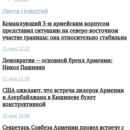
Лента Новостей
Командующий 3-м армейским корпусом
представил ситуацию на северо-восточном
участке границы: она относительно стабильна
31 мая 12:22
Демократия — основной бренд Армении:
Никол Пашинян
31 мая 11:26
США ожидают, что встреча лидеров Армении
и Азербайджана в Кишиневе будет
конструктивной
31 мая 10:04
Секретарь Совбеза Армении провел встречу с