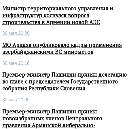
Министр территориального управления и
инфраструктур коснулся вопроса
строительства в Армении новой АЭС
30 мая 20:20
МО Арцаха опубликовало кадры применения
азербайджанскими ВС минометов
30 мая 20:16
Премьер-министр Пашинян принял делегацию
во главе с председателем Государственного
собрания Республики Словения
30 мая 20:09
Премьер-министр Пашинян принял
новоизбранных членов Центрального
правления Армянской либерально-