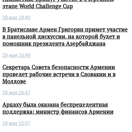
этапе World Challenge Cup
29 мая 18:40
В Братиславе Армен Григорян примет участие
в панельной дискуссии, на которой будет и
помощник президента Азербайджана
29 мая 16:49
Секретарь Совета безопасности Армении
проведет рабочие встречи в Словакии и в
Молдове
29 мая 16:47
Арцаху была оказана беспрецедентная
поддержка: министр финансов Армении
29 мая 15:07