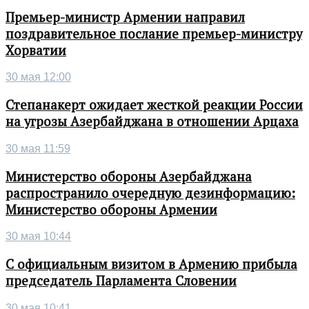
Премьер-министр Армении направил
поздравительное послание премьер-министру
Хорватии
30 мая 12:00
Степанакерт ожидает жесткой реакции России
на угрозы Азербайджана в отношении Арцаха
30 мая 11:59
Министерство обороны Азербайджана
распространило очередную дезинформацию:
Министерство обороны Армении
30 мая 10:44
С официальным визитом в Армению прибыла
председатель Парламента Словении
30 мая 10:41