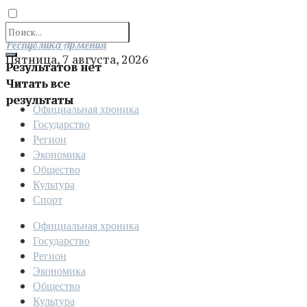
Отправить
Республика Армения
Пятница, 7 августа, 2026
Результатов нет
Читать все
результаты
Официальная хроника
Государство
Регион
Экономика
Общество
Культура
Спорт
Официальная хроника
Государство
Регион
Экономика
Общество
Культура