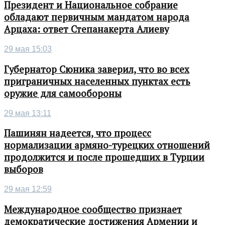
Президент и Национальное собрание
обладают первичным мандатом народа
Арцаха: ответ Степанакерта Алиеву
29 мая 15:03
Губернатор Сюника заверил, что во всех
приграничных населенных пунктах есть
оружие для самообороны
29 мая 13:11
Пашинян надеется, что процесс
нормализации армяно-турецких отношений
продолжится и после прошедших в Турции
выборов
29 мая 12:59
Международное сообщество признает
демократические достижения Армении и