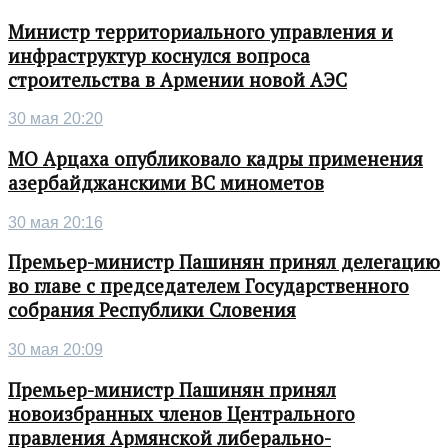
Министр территориального управления и
инфраструктур коснулся вопроса
строительства в Армении новой АЭС
30 мая 20:20
МО Арцаха опубликовало кадры применения
азербайджанскими ВС минометов
30 мая 20:16
Премьер-министр Пашинян принял делегацию
во главе с председателем Государственного
собрания Республики Словения
30 мая 20:09
Премьер-министр Пашинян принял
новоизбранных членов Центрального
правления Армянской либерально-