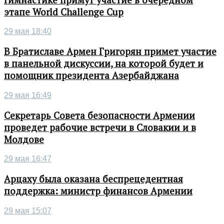
этапе World Challenge Cup
29 мая 18:40
В Братиславе Армен Григорян примет участие
в панельной дискуссии, на которой будет и
помощник президента Азербайджана
29 мая 16:49
Секретарь Совета безопасности Армении
проведет рабочие встречи в Словакии и в
Молдове
29 мая 16:47
Арцаху была оказана беспрецедентная
поддержка: министр финансов Армении
29 мая 15:07