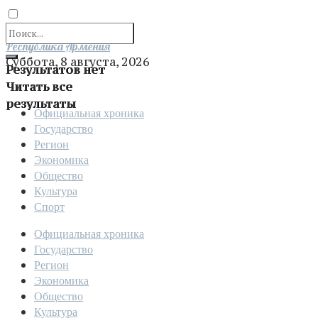
Отправить
Республика Армения
Суббота, 8 августа, 2026
Результатов нет
Читать все
результаты
Официальная хроника
Государство
Регион
Экономика
Общество
Культура
Спорт
Официальная хроника
Государство
Регион
Экономика
Общество
Культура