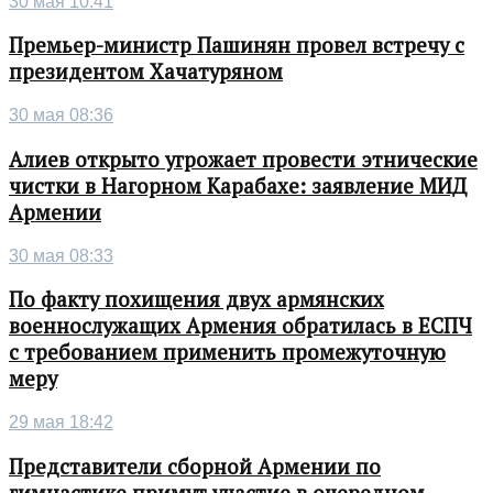
30 мая 10:41
Премьер-министр Пашинян провел встречу с
президентом Хачатуряном
30 мая 08:36
Алиев открыто угрожает провести этнические
чистки в Нагорном Карабахе: заявление МИД
Армении
30 мая 08:33
По факту похищения двух армянских
военнослужащих Армения обратилась в ЕСПЧ
с требованием применить промежуточную
меру
29 мая 18:42
Представители сборной Армении по
гимнастике примут участие в очередном