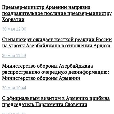
Премьер-министр Армении направил
поздравительное послание премьер-министру
Хорватии
30 мая 12:00
Степанакерт ожидает жесткой реакции России
на угрозы Азербайджана в отношении Арцаха
30 мая 11:59
Министерство обороны Азербайджана
распространило очередную дезинформацию:
Министерство обороны Армении
30 мая 10:44
С официальным визитом в Армению прибыла
председатель Парламента Словении