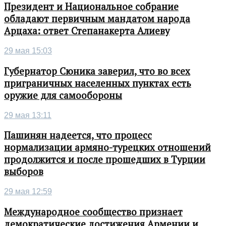
Президент и Национальное собрание
обладают первичным мандатом народа
Арцаха: ответ Степанакерта Алиеву
29 мая 15:03
Губернатор Сюника заверил, что во всех
приграничных населенных пунктах есть
оружие для самообороны
29 мая 13:11
Пашинян надеется, что процесс
нормализации армяно-турецких отношений
продолжится и после прошедших в Турции
выборов
29 мая 12:59
Международное сообщество признает
демократические достижения Армении и