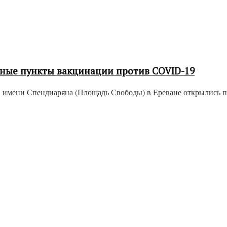
вные пункты вакцинации против COVID-19
та имени Спендиаряна (Площадь Свободы) в Ереване открылись п