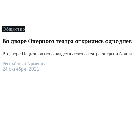
Общество
Во дворе Оперного театра открылись однодне
Во дворе Национального академического театра оперы и бале
Республика Армения
24 октября, 2021