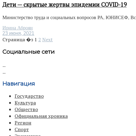
Дети — скрытые жертвы эпидемии COVID-19
Министерство труда и социальных вопросов РА, ЮНИСЕФ, Всем
Ирина Аброян
23 июня, 2021
Страница �з
1
2
Next
Социальные сети
Навигация
Государство
Культура
Общество
Официальная хроника
Регион
Спорт