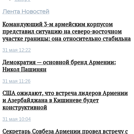
Лента Новостей
Командующий 3-м армейским корпусом
представил ситуацию на северо-восточном
участке границы: она относительно стабильна
31 мая 12:22
Демократия — основной бренд Армении:
Никол Пашинян
31 мая 11:26
США ожидают, что встреча лидеров Армении
и Азербайджана в Кишиневе будет
конструктивной
31 мая 10:04
Секретарь Совбеза Армении провел встречу с