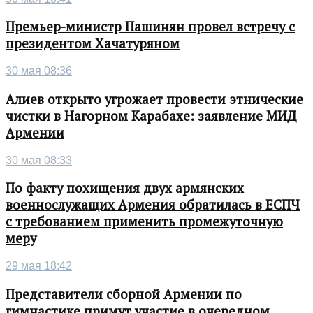
Премьер-министр Пашинян провел встречу с
президентом Хачатуряном
30 мая 08:36
Алиев открыто угрожает провести этнические
чистки в Нагорном Карабахе: заявление МИД
Армении
30 мая 08:33
По факту похищения двух армянских
военнослужащих Армения обратилась в ЕСПЧ
с требованием применить промежуточную
меру
29 мая 18:42
Представители сборной Армении по
гимнастике примут участие в очередном