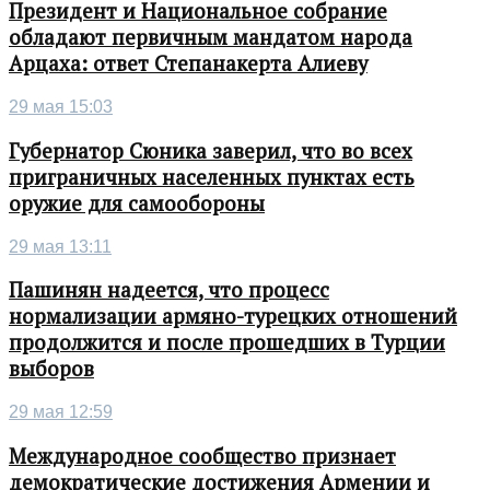
Президент и Национальное собрание
обладают первичным мандатом народа
Арцаха: ответ Степанакерта Алиеву
29 мая 15:03
Губернатор Сюника заверил, что во всех
приграничных населенных пунктах есть
оружие для самообороны
29 мая 13:11
Пашинян надеется, что процесс
нормализации армяно-турецких отношений
продолжится и после прошедших в Турции
выборов
29 мая 12:59
Международное сообщество признает
демократические достижения Армении и