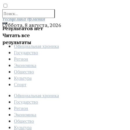
Отправить
Республика Армения
Суббота, 8 августа, 2026
Результатов нет
Читать все
результаты
Официальная хроника
Государство
Регион
Экономика
Общество
Культура
Спорт
Официальная хроника
Государство
Регион
Экономика
Общество
Культура