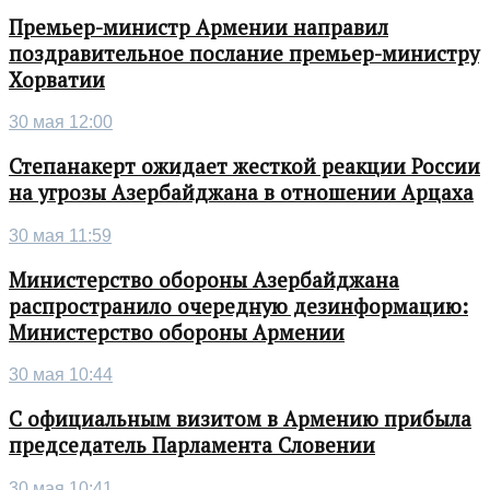
Премьер-министр Армении направил
поздравительное послание премьер-министру
Хорватии
30 мая 12:00
Степанакерт ожидает жесткой реакции России
на угрозы Азербайджана в отношении Арцаха
30 мая 11:59
Министерство обороны Азербайджана
распространило очередную дезинформацию:
Министерство обороны Армении
30 мая 10:44
С официальным визитом в Армению прибыла
председатель Парламента Словении
30 мая 10:41