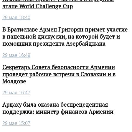
этапе World Challenge Cup
29 мая 18:40
В Братиславе Армен Григорян примет участие
в панельной дискуссии, на которой будет и
помощник президента Азербайджана
29 мая 16:49
Секретарь Совета безопасности Армении
проведет рабочие встречи в Словакии и в
Молдове
29 мая 16:47
Арцаху была оказана беспрецедентная
поддержка: министр финансов Армении
29 мая 15:07