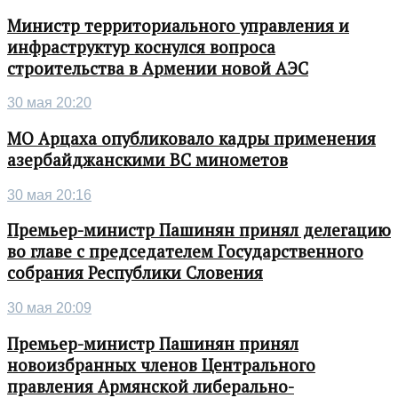
Министр территориального управления и
инфраструктур коснулся вопроса
строительства в Армении новой АЭС
30 мая 20:20
МО Арцаха опубликовало кадры применения
азербайджанскими ВС минометов
30 мая 20:16
Премьер-министр Пашинян принял делегацию
во главе с председателем Государственного
собрания Республики Словения
30 мая 20:09
Премьер-министр Пашинян принял
новоизбранных членов Центрального
правления Армянской либерально-