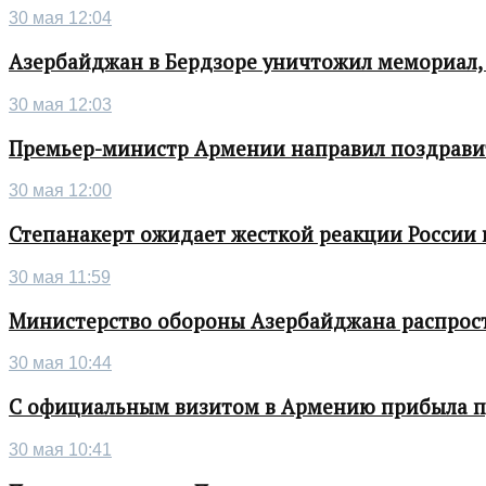
30 мая 12:04
Азербайджан в Бердзоре уничтожил мемориал,
30 мая 12:03
Премьер-министр Армении направил поздрави
30 мая 12:00
Степанакерт ожидает жесткой реакции России
30 мая 11:59
Министерство обороны Азербайджана распрос
30 мая 10:44
С официальным визитом в Армению прибыла п
30 мая 10:41