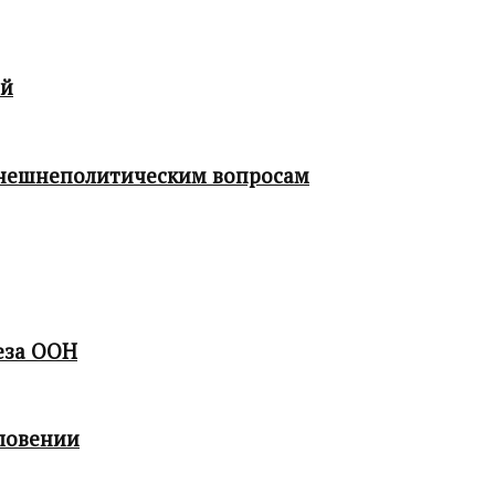
ой
 внешнеполитическим вопросам
еза ООН
ловении