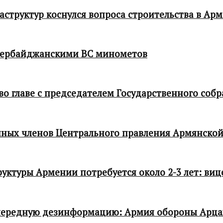
структур коснулся вопроса строительства в Ар
зербайджанскими ВС минометов
 главе с председателем Государственного собр
ных членов Центрального правления Армянской
ктуры Армении потребуется около 2-3 лет: виц
чередную дезинформацию: Армия обороны Арца