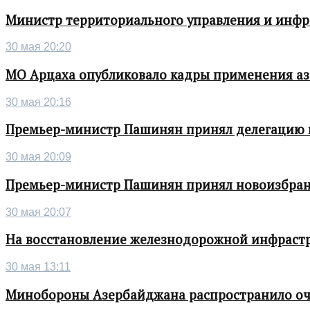
Министр территориального управления и инфра
30 мая 20:20
МО Арцаха опубликовало кадры применения а
30 мая 20:16
Премьер-министр Пашинян принял делегацию во
30 мая 20:09
Премьер-министр Пашинян принял новоизбран
30 мая 20:07
На восстановление железнодорожной инфрастру
30 мая 13:11
Минобороны Азербайджана распространило о