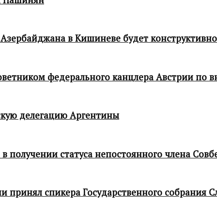
 Азербайджана в Кишиневе будет конструктивн
 советником федерального канцлера Австрии по
кую делегацию Аргентины
в получении статуса непостоянного члена Совб
и принял спикера Государственного собрания С