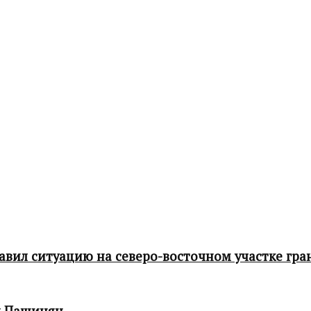
ил ситуацию на северо-восточном участке гра
л Пашинян