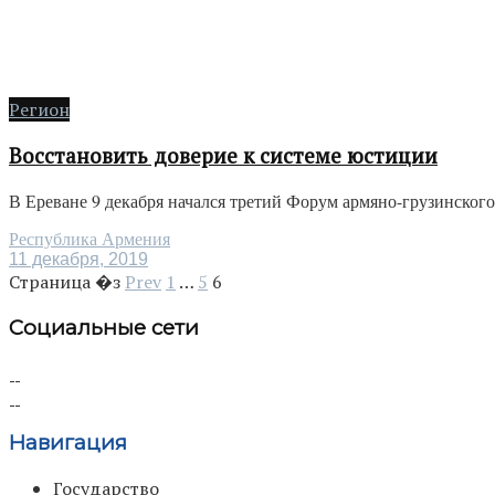
Регион
Восстановить доверие к системе юстиции
В Ереване 9 декабря начался третий Форум армяно-грузинского
Республика Армения
11 декабря, 2019
Страница �з
Prev
1
…
5
6
Социальные сети
Навигация
Государство