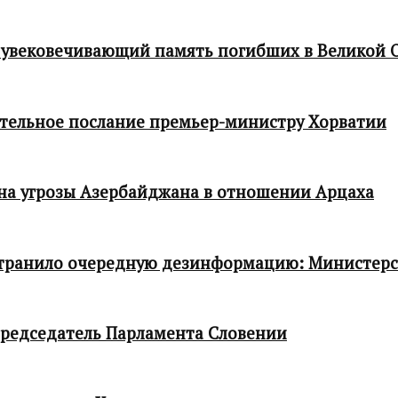
 увековечивающий память погибших в Великой 
тельное послание премьер-министру Хорватии
 на угрозы Азербайджана в отношении Арцаха
транило очередную дезинформацию: Министер
редседатель Парламента Словении