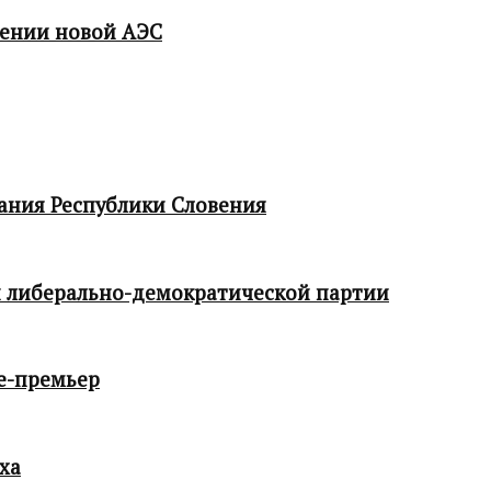
мении новой АЭС
ания Республики Словения
 либерально-демократической партии
е-премьер
ха