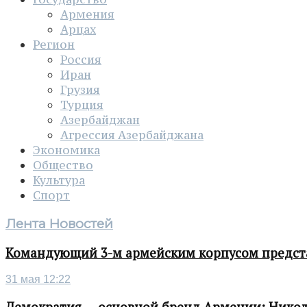
Армения
Арцах
Регион
Россия
Иран
Грузия
Турция
Азербайджан
Агрессия Азербайджана
Экономика
Общество
Культура
Спорт
Лента Новостей
Командующий 3-м армейским корпусом представ
31 мая 12:22
Демократия — основной бренд Армении: Нико