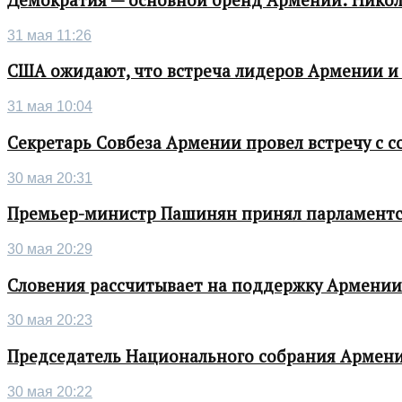
31 мая 11:26
США ожидают, что встреча лидеров Армении и
31 мая 10:04
Секретарь Совбеза Армении провел встречу с
30 мая 20:31
Премьер-министр Пашинян принял парламентс
30 мая 20:29
Словения рассчитывает на поддержку Армении 
30 мая 20:23
Председатель Национального собрания Армени
30 мая 20:22