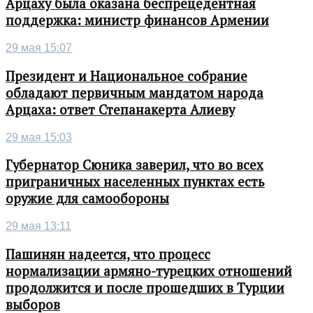
Арцаху была оказана беспрецедентная
поддержка: министр финансов Армении
29 мая 15:07
Президент и Национальное собрание
обладают первичным мандатом народа
Арцаха: ответ Степанакерта Алиеву
29 мая 15:03
Губернатор Сюника заверил, что во всех
приграничных населенных пунктах есть
оружие для самообороны
29 мая 13:11
Пашинян надеется, что процесс
нормализации армяно-турецких отношений
продолжится и после прошедших в Турции
выборов