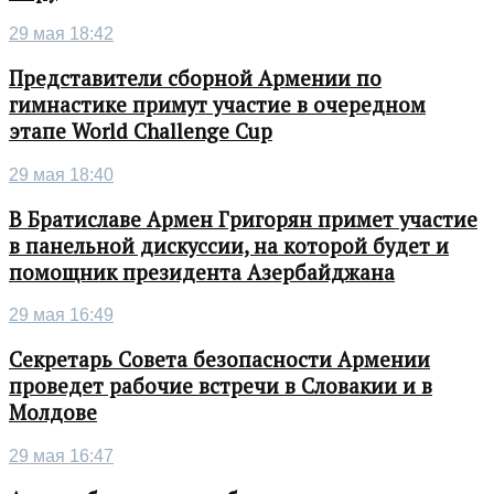
29 мая 18:42
Представители сборной Армении по
гимнастике примут участие в очередном
этапе World Challenge Cup
29 мая 18:40
В Братиславе Армен Григорян примет участие
в панельной дискуссии, на которой будет и
помощник президента Азербайджана
29 мая 16:49
Секретарь Совета безопасности Армении
проведет рабочие встречи в Словакии и в
Молдове
29 мая 16:47