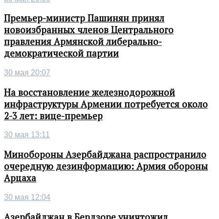
Премьер-министр Пашинян принял
новоизбранных членов Центрального
правления Армянской либерально-
демократической партии
30 мая 20:07
На восстановление железнодорожной
инфраструктуры Армении потребуется около
2-3 лет: вице-премьер
30 мая 13:11
Минобороны Азербайджана распространило
очередную дезинформацию: Армия обороны
Арцаха
30 мая 12:04
Азербайджан в Бердзоре уничтожил