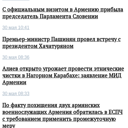
С официальным визитом в Армению прибыла
председатель Парламента Словении
30 мая 10:41
Премьер-министр Пашинян провел встречу с
президентом Хачатуряном
30 мая 08:36
Алиев открыто угрожает провести этнические
чистки в Нагорном Карабахе: заявление МИД
Армении
30 мая 08:33
По факту похищения двух армянских
военнослужащих Армения обратилась в ЕСПЧ
с требованием применить промежуточную
меру