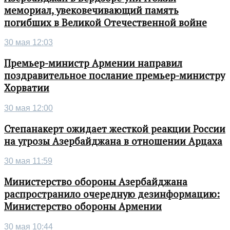
мемориал, увековечивающий память
погибших в Великой Отечественной войне
30 мая 12:03
Премьер-министр Армении направил
поздравительное послание премьер-министру
Хорватии
30 мая 12:00
Степанакерт ожидает жесткой реакции России
на угрозы Азербайджана в отношении Арцаха
30 мая 11:59
Министерство обороны Азербайджана
распространило очередную дезинформацию:
Министерство обороны Армении
30 мая 10:44