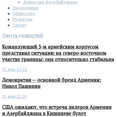
Агрессия Азербайджана
Экономика
Общество
Культура
Спорт
Лента Новостей
Командующий 3-м армейским корпусом
представил ситуацию на северо-восточном
участке границы: она относительно стабильна
31 мая 12:22
Демократия — основной бренд Армении:
Никол Пашинян
31 мая 11:26
США ожидают, что встреча лидеров Армении
и Азербайджана в Кишиневе будет