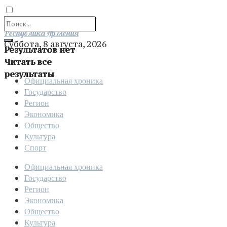
Отправить
Республика Армения
Суббота, 8 августа, 2026
Результатов нет
Читать все
результаты
Официальная хроника
Государство
Регион
Экономика
Общество
Культура
Спорт
Официальная хроника
Государство
Регион
Экономика
Общество
Культура