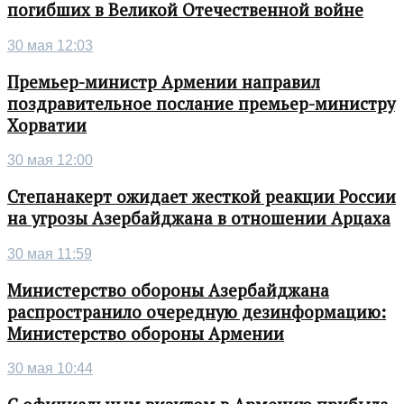
погибших в Великой Отечественной войне
30 мая 12:03
Премьер-министр Армении направил
поздравительное послание премьер-министру
Хорватии
30 мая 12:00
Степанакерт ожидает жесткой реакции России
на угрозы Азербайджана в отношении Арцаха
30 мая 11:59
Министерство обороны Азербайджана
распространило очередную дезинформацию:
Министерство обороны Армении
30 мая 10:44