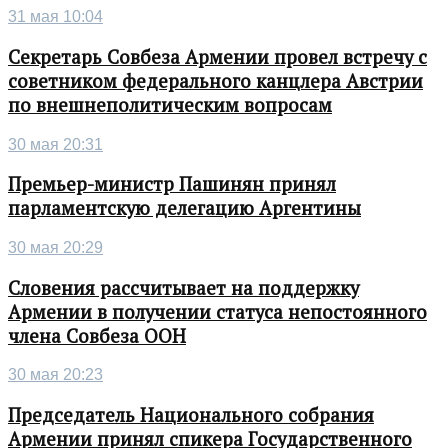
31 мая 10:04
Секретарь Совбеза Армении провел встречу с
советником федерального канцлера Австрии
по внешнеполитическим вопросам
30 мая 20:31
Премьер-министр Пашинян принял
парламентскую делегацию Аргентины
30 мая 20:29
Словения рассчитывает на поддержку
Армении в получении статуса непостоянного
члена Совбеза ООН
30 мая 20:23
Председатель Национального собрания
Армении принял спикера Государственного