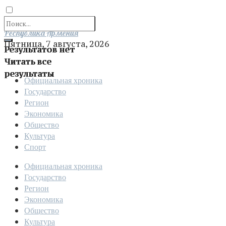
Отправить
Республика Армения
Пятница, 7 августа, 2026
Результатов нет
Читать все
результаты
Официальная хроника
Государство
Регион
Экономика
Общество
Культура
Спорт
Официальная хроника
Государство
Регион
Экономика
Общество
Культура