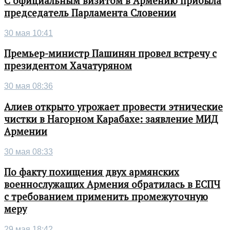
С официальным визитом в Армению прибыла
председатель Парламента Словении
30 мая 10:41
Премьер-министр Пашинян провел встречу с
президентом Хачатуряном
30 мая 08:36
Алиев открыто угрожает провести этнические
чистки в Нагорном Карабахе: заявление МИД
Армении
30 мая 08:33
По факту похищения двух армянских
военнослужащих Армения обратилась в ЕСПЧ
с требованием применить промежуточную
меру
29 мая 18:42