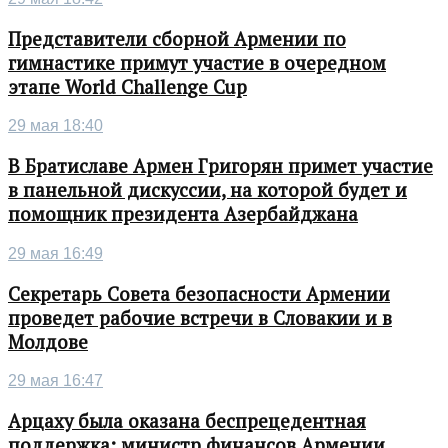
Представители сборной Армении по
гимнастике примут участие в очередном
этапе World Challenge Cup
29 мая 18:40
В Братиславе Армен Григорян примет участие
в панельной дискуссии, на которой будет и
помощник президента Азербайджана
29 мая 16:49
Секретарь Совета безопасности Армении
проведет рабочие встречи в Словакии и в
Молдове
29 мая 16:47
Арцаху была оказана беспрецедентная
поддержка: министр финансов Армении