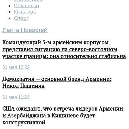
Общество
Культура
Спорт
Лента Новостей
Командующий 3-м армейским корпусом
представил ситуацию на северо-восточном
участке границы: она относительно стабильна
31 мая 12:22
Демократия — основной бренд Армении:
Никол Пашинян
31 мая 11:26
США ожидают, что встреча лидеров Армении
и Азербайджана в Кишиневе будет
конструктивной