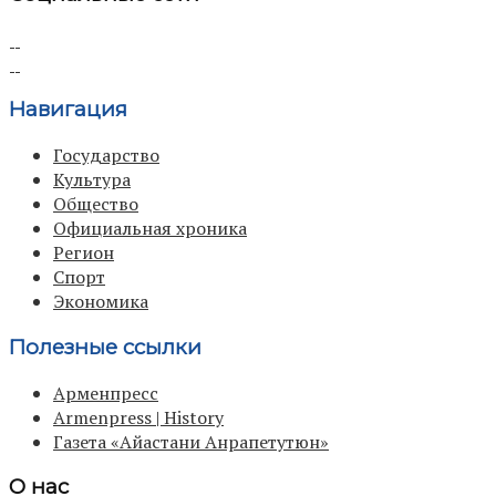
Навигация
Государство
Культура
Общество
Официальная хроника
Регион
Спорт
Экономика
Полезные ссылки
Арменпресс
Armenpress | History
Газета «Айастани Анрапетутюн»
О нас