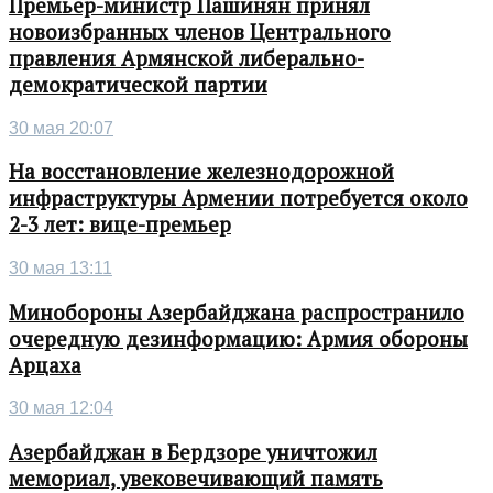
Премьер-министр Пашинян принял
новоизбранных членов Центрального
правления Армянской либерально-
демократической партии
30 мая 20:07
На восстановление железнодорожной
инфраструктуры Армении потребуется около
2-3 лет: вице-премьер
30 мая 13:11
Минобороны Азербайджана распространило
очередную дезинформацию: Армия обороны
Арцаха
30 мая 12:04
Азербайджан в Бердзоре уничтожил
мемориал, увековечивающий память