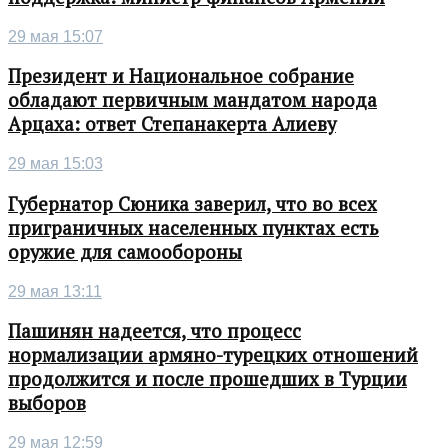
29 мая 15:07
Президент и Национальное собрание
обладают первичным мандатом народа
Арцаха: ответ Степанакерта Алиеву
29 мая 15:03
Губернатор Сюника заверил, что во всех
приграничных населенных пунктах есть
оружие для самообороны
29 мая 13:11
Пашинян надеется, что процесс
нормализации армяно-турецких отношений
продолжится и после прошедших в Турции
выборов
29 мая 12:59