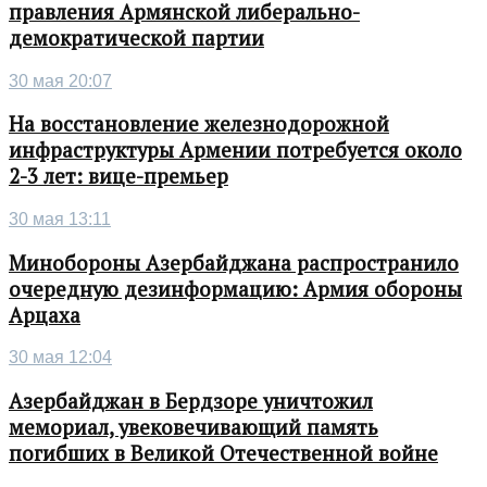
правления Армянской либерально-
демократической партии
30 мая 20:07
На восстановление железнодорожной
инфраструктуры Армении потребуется около
2-3 лет: вице-премьер
30 мая 13:11
Минобороны Азербайджана распространило
очередную дезинформацию: Армия обороны
Арцаха
30 мая 12:04
Азербайджан в Бердзоре уничтожил
мемориал, увековечивающий память
погибших в Великой Отечественной войне