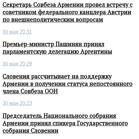
Секретарь Совбеза Армении провел встречу с
советником федерального канцлера Австрии
по внешнеполитическим вопросам
30 мая 20:31
Премьер-министр Пашинян принял
парламентскую делегацию Аргентины
30 мая 20:29
Словения рассчитывает на поддержку
Армении в получении статуса непостоянного
члена Совбеза ООН
30 мая 20:23
Председатель Национального собрания
Армении принял спикера Государственного
собрания Словении