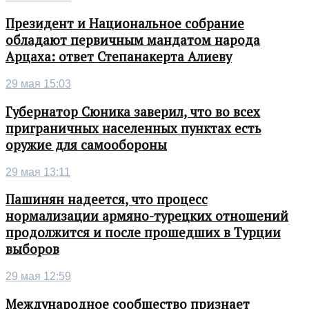
Президент и Национальное собрание
обладают первичным мандатом народа
Арцаха: ответ Степанакерта Алиеву
29 мая 15:03
Губернатор Сюника заверил, что во всех
приграничных населенных пунктах есть
оружие для самообороны
29 мая 13:11
Пашинян надеется, что процесс
нормализации армяно-турецких отношений
продолжится и после прошедших в Турции
выборов
29 мая 12:59
Международное сообщество признает