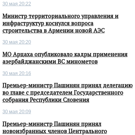
30 мая 20:22
Министр территориального управления и
инфраструктур коснулся вопроса
строительства в Армении новой АЭС
30 мая 20:20
МО Арцаха опубликовало кадры применения
азербайджанскими ВС минометов
30 мая 20:16
Премьер-министр Пашинян принял делегацию
во главе с председателем Государственного
собрания Республики Словения
30 мая 20:09
Премьер-министр Пашинян принял
новоизбранных членов Центрального