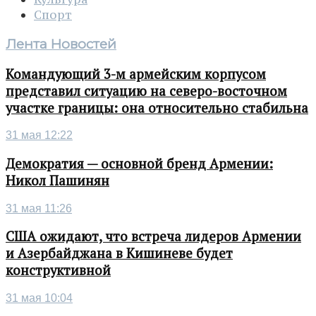
Спорт
Лента Новостей
Командующий 3-м армейским корпусом
представил ситуацию на северо-восточном
участке границы: она относительно стабильна
31 мая 12:22
Демократия — основной бренд Армении:
Никол Пашинян
31 мая 11:26
США ожидают, что встреча лидеров Армении
и Азербайджана в Кишиневе будет
конструктивной
31 мая 10:04