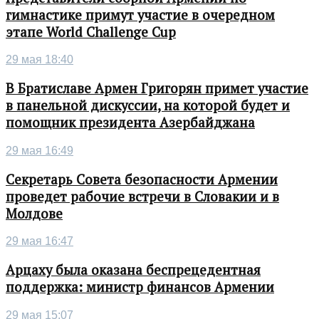
гимнастике примут участие в очередном
этапе World Challenge Cup
29 мая 18:40
В Братиславе Армен Григорян примет участие
в панельной дискуссии, на которой будет и
помощник президента Азербайджана
29 мая 16:49
Секретарь Совета безопасности Армении
проведет рабочие встречи в Словакии и в
Молдове
29 мая 16:47
Арцаху была оказана беспрецедентная
поддержка: министр финансов Армении
29 мая 15:07