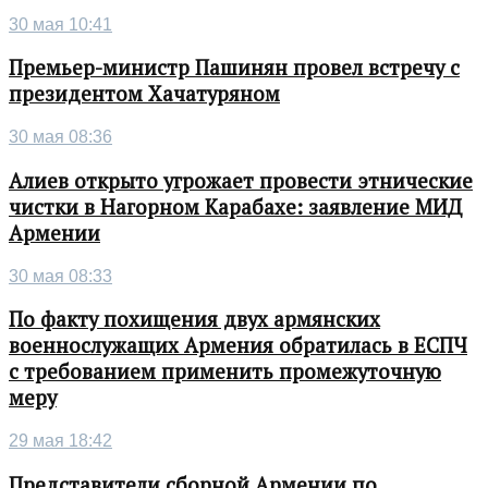
30 мая 10:41
Премьер-министр Пашинян провел встречу с
президентом Хачатуряном
30 мая 08:36
Алиев открыто угрожает провести этнические
чистки в Нагорном Карабахе: заявление МИД
Армении
30 мая 08:33
По факту похищения двух армянских
военнослужащих Армения обратилась в ЕСПЧ
с требованием применить промежуточную
меру
29 мая 18:42
Представители сборной Армении по