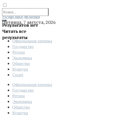
Отправить
Республика Армения
Пятница, 7 августа, 2026
Результатов нет
Читать все
результаты
Официальная хроника
Государство
Регион
Экономика
Общество
Культура
Спорт
Официальная хроника
Государство
Регион
Экономика
Общество
Культура