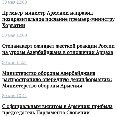
30 мая 12:03
Премьер-министр Армении направил
поздравительное послание премьер-министру
Хорватии
30 мая 12:00
Степанакерт ожидает жесткой реакции России
на угрозы Азербайджана в отношении Арцаха
30 мая 11:59
Министерство обороны Азербайджана
распространило очередную дезинформацию:
Министерство обороны Армении
30 мая 10:44
С официальным визитом в Армению прибыла
председатель Парламента Словении