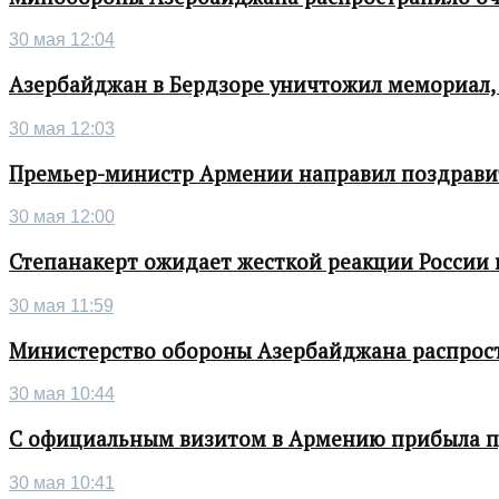
30 мая 12:04
Азербайджан в Бердзоре уничтожил мемориал,
30 мая 12:03
Премьер-министр Армении направил поздрави
30 мая 12:00
Степанакерт ожидает жесткой реакции России
30 мая 11:59
Министерство обороны Азербайджана распрос
30 мая 10:44
С официальным визитом в Армению прибыла п
30 мая 10:41