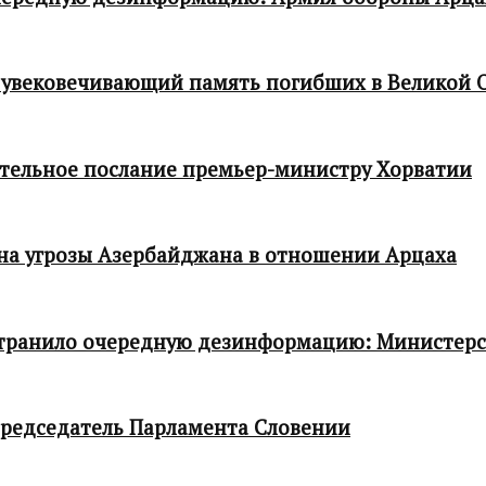
 увековечивающий память погибших в Великой 
тельное послание премьер-министру Хорватии
 на угрозы Азербайджана в отношении Арцаха
транило очередную дезинформацию: Министер
редседатель Парламента Словении