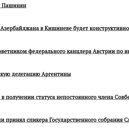
л Пашинян
 Азербайджана в Кишиневе будет конструктивн
 советником федерального канцлера Австрии по
кую делегацию Аргентины
в получении статуса непостоянного члена Совб
и принял спикера Государственного собрания С