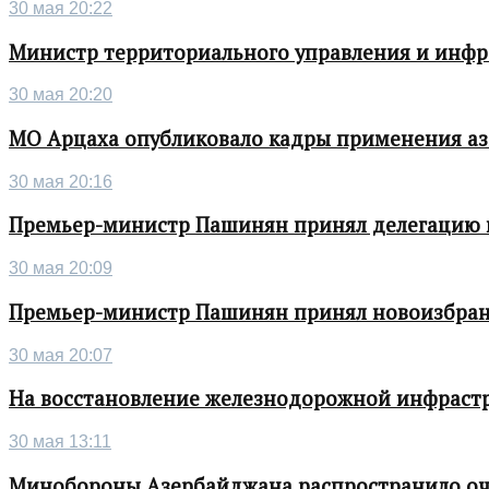
30 мая 20:22
Министр территориального управления и инфра
30 мая 20:20
МО Арцаха опубликовало кадры применения а
30 мая 20:16
Премьер-министр Пашинян принял делегацию во
30 мая 20:09
Премьер-министр Пашинян принял новоизбран
30 мая 20:07
На восстановление железнодорожной инфрастру
30 мая 13:11
Минобороны Азербайджана распространило о