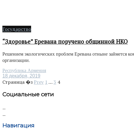
Государство
“Здоровье” Еревана поручено общинной НКО
Решением экологических проблем Еревана отныне займется ко
организации.
Республика Армения
18 декабря, 2019
Страница �з
Prev
1
…
3
4
Социальные сети
Навигация