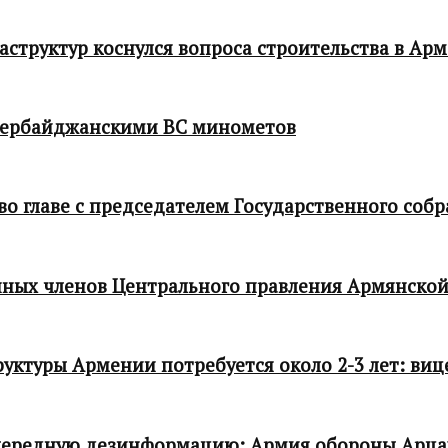
структур коснулся вопроса строительства в Ар
зербайджанскими ВС минометов
 главе с председателем Государственного собр
ных членов Центрального правления Армянской
ктуры Армении потребуется около 2-3 лет: виц
чередную дезинформацию: Армия обороны Арца