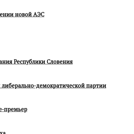
мении новой АЭС
ания Республики Словения
 либерально-демократической партии
е-премьер
ха