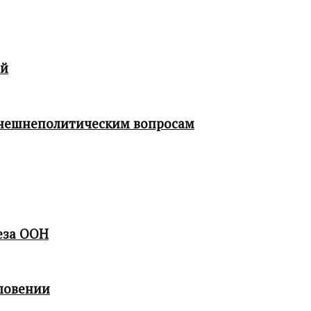
ой
 внешнеполитическим вопросам
еза ООН
ловении