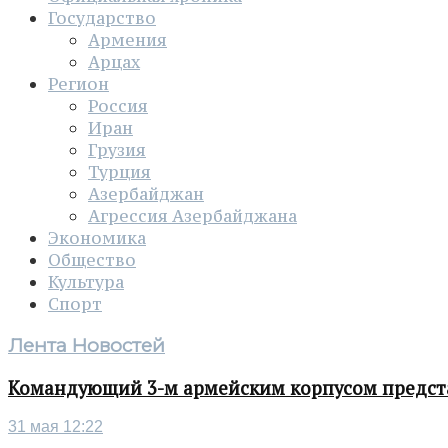
Государство
Армения
Арцах
Регион
Россия
Иран
Грузия
Турция
Азербайджан
Агрессия Азербайджана
Экономика
Общество
Культура
Спорт
Лента Новостей
Командующий 3-м армейским корпусом представ
31 мая 12:22