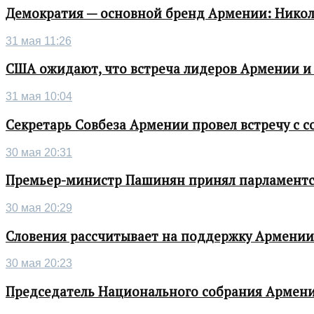
Демократия — основной бренд Армении: Нико
31 мая 11:26
США ожидают, что встреча лидеров Армении и
31 мая 10:04
Секретарь Совбеза Армении провел встречу с
30 мая 20:31
Премьер-министр Пашинян принял парламентс
30 мая 20:29
Словения рассчитывает на поддержку Армении 
30 мая 20:23
Председатель Национального собрания Армени