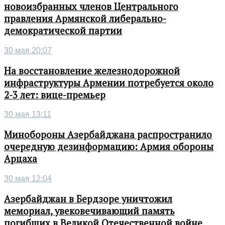
новоизбранных членов Центрального
правления Армянской либерально-
демократической партии
30 мая 20:07
На восстановление железнодорожной
инфраструктуры Армении потребуется около
2-3 лет: вице-премьер
30 мая 13:11
Минобороны Азербайджана распространило
очередную дезинформацию: Армия обороны
Арцаха
30 мая 12:04
Азербайджан в Бердзоре уничтожил
мемориал, увековечивающий память
погибших в Великой Отечественной войне