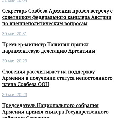
31 мая 10:04
Секретарь Совбеза Армении провел встречу с
советником федерального канцлера Австрии
по внешнеполитическим вопросам
30 мая 20:31
Премьер-министр Пашинян принял
парламентскую делегацию Аргентины
30 мая 20:29
Словения рассчитывает на поддержку
Армении в получении статуса непостоянного
члена Совбеза ООН
30 мая 20:23
Председатель Национального собрания
Армении принял спикера Государственного
собрания Словении