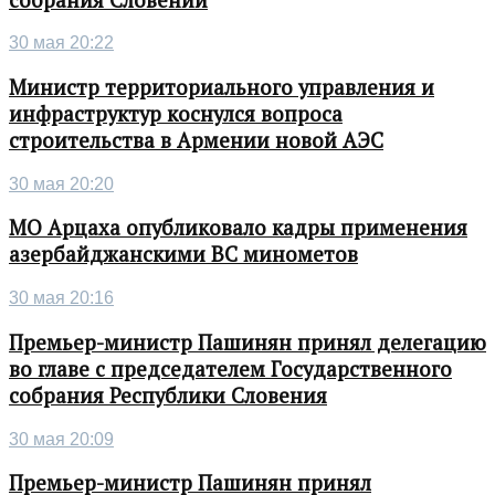
30 мая 20:22
Министр территориального управления и
инфраструктур коснулся вопроса
строительства в Армении новой АЭС
30 мая 20:20
МО Арцаха опубликовало кадры применения
азербайджанскими ВС минометов
30 мая 20:16
Премьер-министр Пашинян принял делегацию
во главе с председателем Государственного
собрания Республики Словения
30 мая 20:09
Премьер-министр Пашинян принял