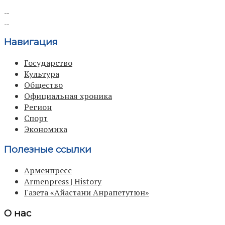
Навигация
Государство
Культура
Общество
Официальная хроника
Регион
Спорт
Экономика
Полезные ссылки
Арменпресс
Armenpress | History
Газета «Айастани Анрапетутюн»
О нас