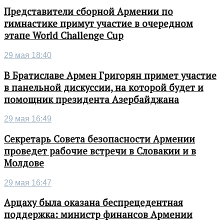
Представители сборной Армении по
гимнастике примут участие в очередном
этапе World Challenge Cup
29 мая 18:40
В Братиславе Армен Григорян примет участие
в панельной дискуссии, на которой будет и
помощник президента Азербайджана
29 мая 16:49
Секретарь Совета безопасности Армении
проведет рабочие встречи в Словакии и в
Молдове
29 мая 16:47
Арцаху была оказана беспрецедентная
поддержка: министр финансов Армении