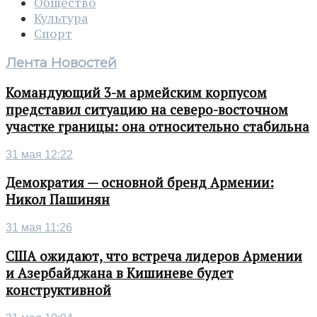
Общество
Культура
Спорт
Лента Новостей
Командующий 3-м армейским корпусом
представил ситуацию на северо-восточном
участке границы: она относительно стабильна
31 мая 12:22
Демократия — основной бренд Армении:
Никол Пашинян
31 мая 11:26
США ожидают, что встреча лидеров Армении
и Азербайджана в Кишиневе будет
конструктивной