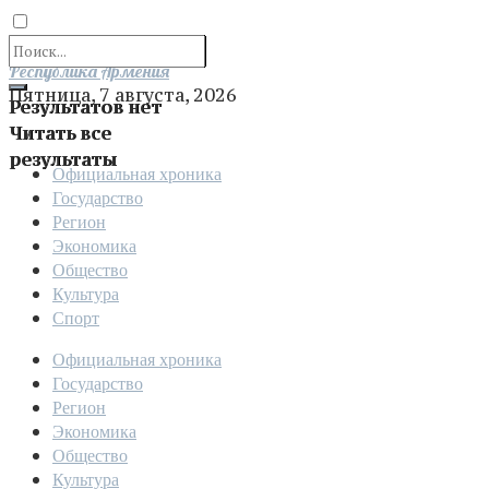
Отправить
Республика Армения
Пятница, 7 августа, 2026
Результатов нет
Читать все
результаты
Официальная хроника
Государство
Регион
Экономика
Общество
Культура
Спорт
Официальная хроника
Государство
Регион
Экономика
Общество
Культура