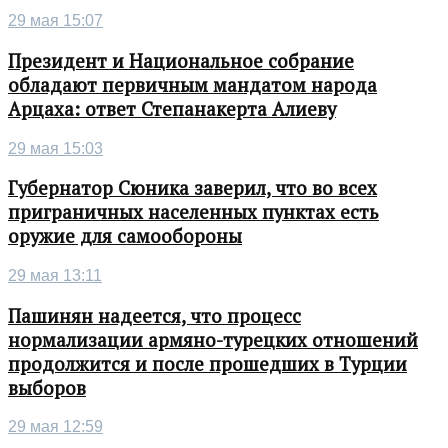
29 мая 15:07
Президент и Национальное собрание
обладают первичным мандатом народа
Арцаха: ответ Степанакерта Алиеву
29 мая 15:03
Губернатор Сюника заверил, что во всех
приграничных населенных пунктах есть
оружие для самообороны
29 мая 13:11
Пашинян надеется, что процесс
нормализации армяно-турецких отношений
продолжится и после прошедших в Турции
выборов
29 мая 12:59