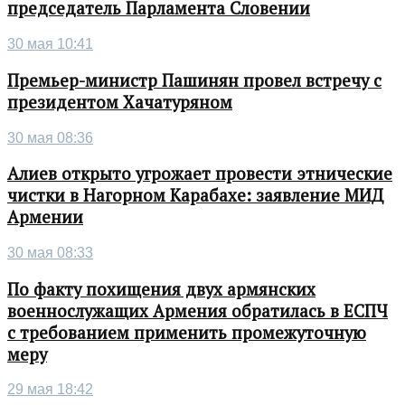
председатель Парламента Словении
30 мая 10:41
Премьер-министр Пашинян провел встречу с
президентом Хачатуряном
30 мая 08:36
Алиев открыто угрожает провести этнические
чистки в Нагорном Карабахе: заявление МИД
Армении
30 мая 08:33
По факту похищения двух армянских
военнослужащих Армения обратилась в ЕСПЧ
с требованием применить промежуточную
меру
29 мая 18:42