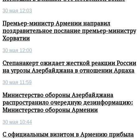
30 мая 12:03
Премьер-министр Армении направил
поздравительное послание премьер-министру
Хорватии
30 мая 12:00
Степанакерт ожидает жесткой реакции России
на угрозы Азербайджана в отношении Арцаха
30 мая 11:59
Министерство обороны Азербайджана
распространило очередную дезинформацию:
Министерство обороны Армении
30 мая 10:44
С официальным визитом в Армению прибыла