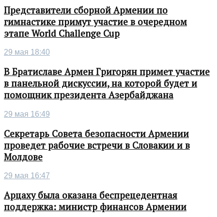
Представители сборной Армении по
гимнастике примут участие в очередном
этапе World Challenge Cup
29 мая 18:40
В Братиславе Армен Григорян примет участие
в панельной дискуссии, на которой будет и
помощник президента Азербайджана
29 мая 16:49
Секретарь Совета безопасности Армении
проведет рабочие встречи в Словакии и в
Молдове
29 мая 16:47
Арцаху была оказана беспрецедентная
поддержка: министр финансов Армении