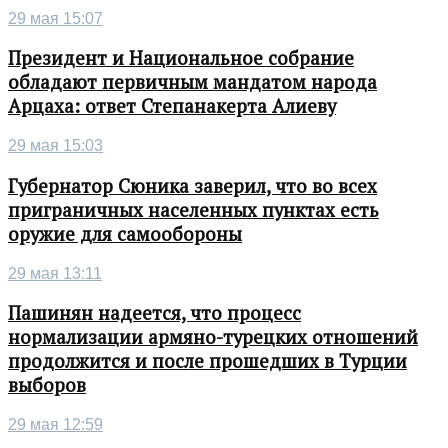
29 мая 15:07
Президент и Национальное собрание
обладают первичным мандатом народа
Арцаха: ответ Степанакерта Алиеву
29 мая 15:03
Губернатор Сюника заверил, что во всех
приграничных населенных пунктах есть
оружие для самообороны
29 мая 13:11
Пашинян надеется, что процесс
нормализации армяно-турецких отношений
продолжится и после прошедших в Турции
выборов
29 мая 12:59