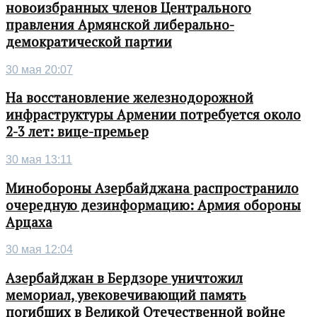
новоизбранных членов Центрального
правления Армянской либерально-
демократической партии
30 мая 20:07
На восстановление железнодорожной
инфраструктуры Армении потребуется около
2-3 лет: вице-премьер
30 мая 13:11
Минобороны Азербайджана распространило
очередную дезинформацию: Армия обороны
Арцаха
30 мая 12:04
Азербайджан в Бердзоре уничтожил
мемориал, увековечивающий память
погибших в Великой Отечественной войне