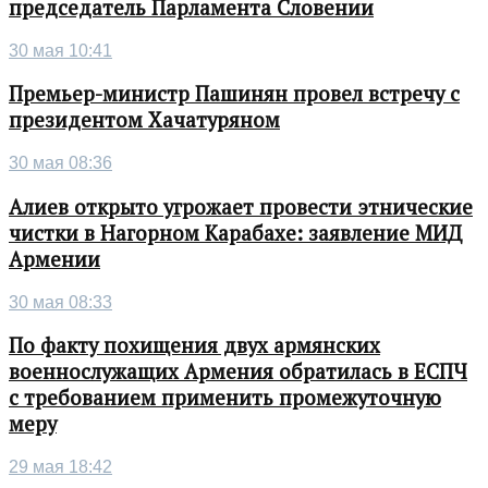
председатель Парламента Словении
30 мая 10:41
Премьер-министр Пашинян провел встречу с
президентом Хачатуряном
30 мая 08:36
Алиев открыто угрожает провести этнические
чистки в Нагорном Карабахе: заявление МИД
Армении
30 мая 08:33
По факту похищения двух армянских
военнослужащих Армения обратилась в ЕСПЧ
с требованием применить промежуточную
меру
29 мая 18:42