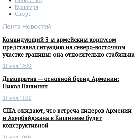
Общество
Культура
Спорт
Лента Новостей
Командующий 3-м армейским корпусом
представил ситуацию на северо-восточном
участке границы: она относительно стабильна
31 мая 12:22
Демократия — основной бренд Армении:
Никол Пашинян
31 мая 11:26
США ожидают, что встреча лидеров Армении
и Азербайджана в Кишиневе будет
конструктивной
31 мая 10:04