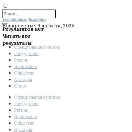
Отправить
Республика Армения
Воскресенье, 9 августа, 2026
Результатов нет
Читать все
результаты
Официальная хроника
Государство
Регион
Экономика
Общество
Культура
Спорт
Официальная хроника
Государство
Регион
Экономика
Общество
Культура