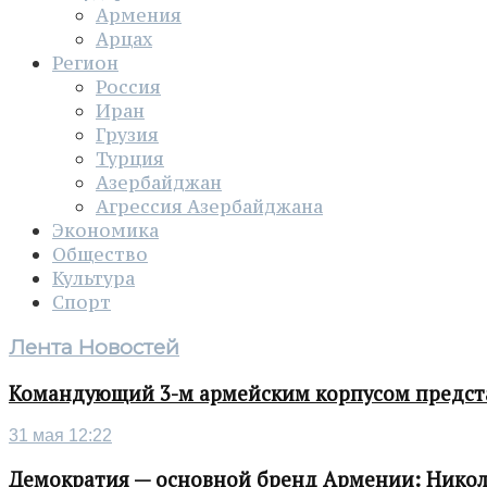
Армения
Арцах
Регион
Россия
Иран
Грузия
Турция
Азербайджан
Агрессия Азербайджана
Экономика
Общество
Культура
Спорт
Лента Новостей
Командующий 3-м армейским корпусом представ
31 мая 12:22
Демократия — основной бренд Армении: Нико