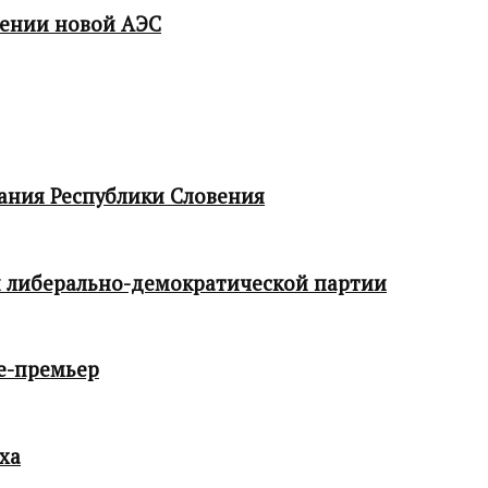
мении новой АЭС
ания Республики Словения
 либерально-демократической партии
е-премьер
ха