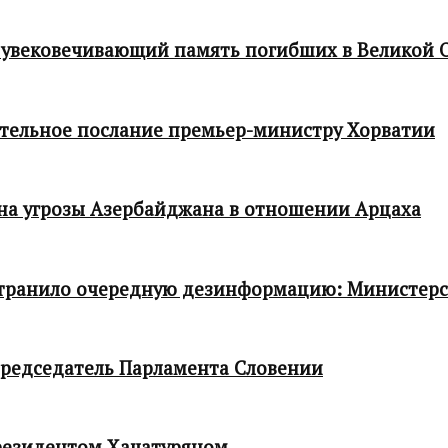
 увековечивающий память погибших в Великой 
тельное послание премьер-министру Хорватии
 на угрозы Азербайджана в отношении Арцаха
транило очередную дезинформацию: Министер
редседатель Парламента Словении
резидентом Хачатуряном