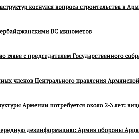
структур коснулся вопроса строительства в Ар
зербайджанскими ВС минометов
 главе с председателем Государственного собр
ных членов Центрального правления Армянской
ктуры Армении потребуется около 2-3 лет: виц
чередную дезинформацию: Армия обороны Арца