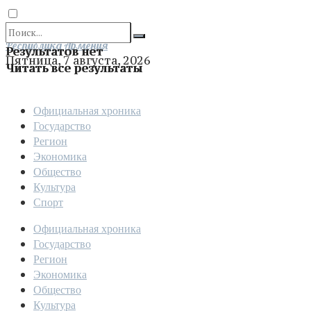
Отправить
Республика Армения
Результатов нет
Пятница, 7 августа, 2026
Читать все результаты
Официальная хроника
Государство
Регион
Экономика
Общество
Культура
Спорт
Официальная хроника
Государство
Регион
Экономика
Общество
Культура