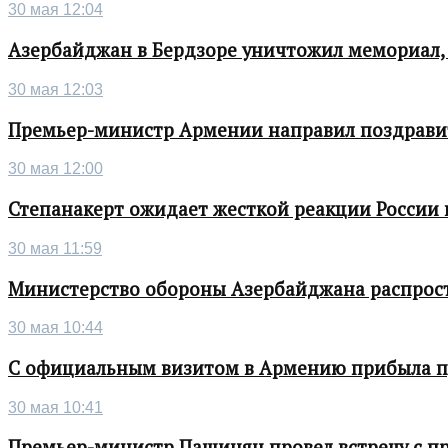
30 мая 12:04
Азербайджан в Бердзоре уничтожил мемориал,
30 мая 12:03
Премьер-министр Армении направил поздрави
30 мая 12:00
Степанакерт ожидает жесткой реакции России
30 мая 11:59
Министерство обороны Азербайджана распрос
30 мая 10:44
С официальным визитом в Армению прибыла п
30 мая 10:41
Премьер-министр Пашинян провел встречу с п