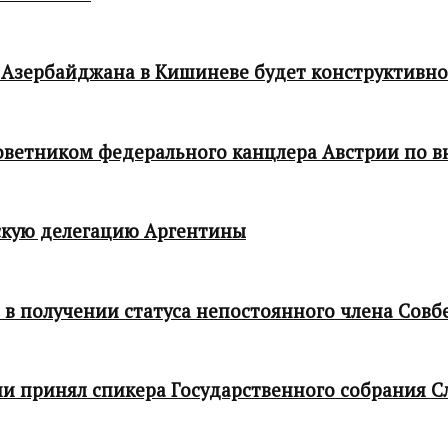
 Азербайджана в Кишиневе будет конструктивн
 советником федерального канцлера Австрии по
кую делегацию Аргентины
в получении статуса непостоянного члена Совб
и принял спикера Государственного собрания С