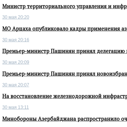
Министр территориального управления и инфра
30 мая 20:20
МО Арцаха опубликовало кадры применения а
30 мая 20:16
Премьер-министр Пашинян принял делегацию во
30 мая 20:09
Премьер-министр Пашинян принял новоизбран
30 мая 20:07
На восстановление железнодорожной инфрастру
30 мая 13:11
Минобороны Азербайджана распространило о