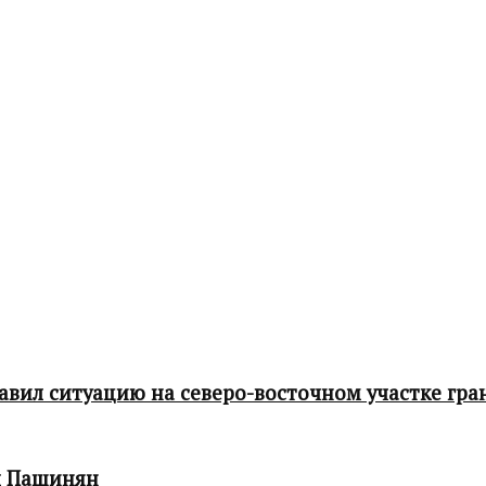
ил ситуацию на северо-восточном участке гра
л Пашинян