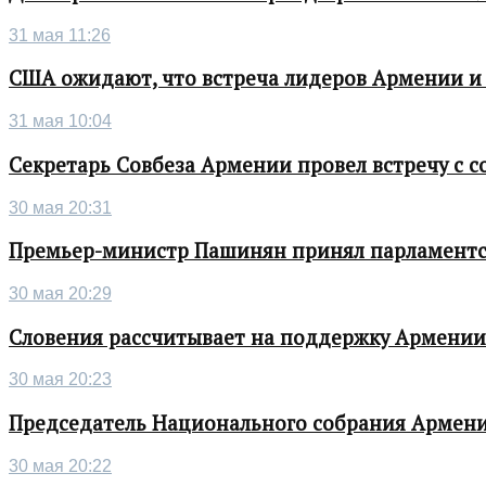
31 мая 11:26
США ожидают, что встреча лидеров Армении и
31 мая 10:04
Секретарь Совбеза Армении провел встречу с
30 мая 20:31
Премьер-министр Пашинян принял парламентс
30 мая 20:29
Словения рассчитывает на поддержку Армении 
30 мая 20:23
Председатель Национального собрания Армени
30 мая 20:22