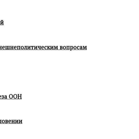
ой
 внешнеполитическим вопросам
еза ООН
ловении