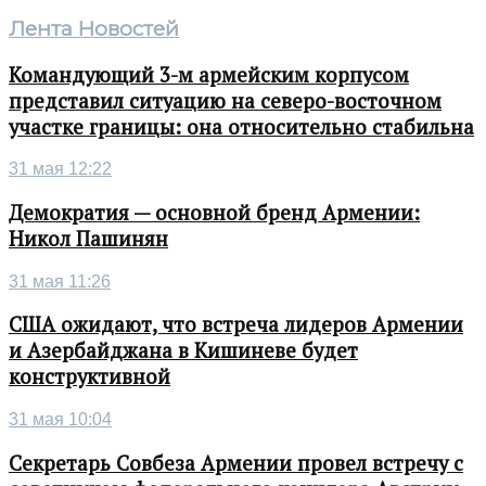
Лента Новостей
Командующий 3-м армейским корпусом
представил ситуацию на северо-восточном
участке границы: она относительно стабильна
31 мая 12:22
Демократия — основной бренд Армении:
Никол Пашинян
31 мая 11:26
США ожидают, что встреча лидеров Армении
и Азербайджана в Кишиневе будет
конструктивной
31 мая 10:04
Секретарь Совбеза Армении провел встречу с