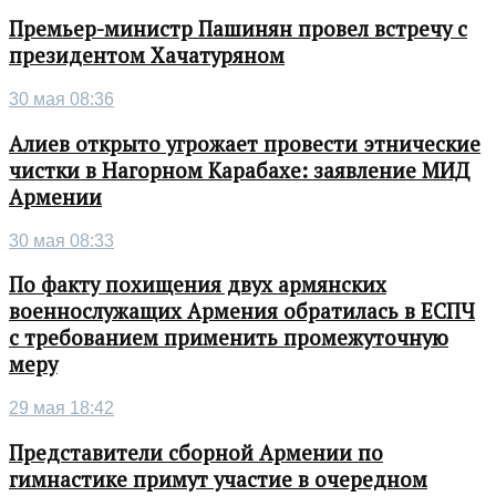
Премьер-министр Пашинян провел встречу с
президентом Хачатуряном
30 мая 08:36
Алиев открыто угрожает провести этнические
чистки в Нагорном Карабахе: заявление МИД
Армении
30 мая 08:33
По факту похищения двух армянских
военнослужащих Армения обратилась в ЕСПЧ
с требованием применить промежуточную
меру
29 мая 18:42
Представители сборной Армении по
гимнастике примут участие в очередном