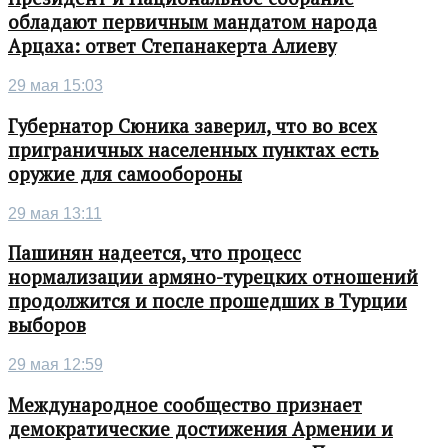
обладают первичным мандатом народа
Арцаха: ответ Степанакерта Алиеву
29 мая 15:03
Губернатор Сюника заверил, что во всех
приграничных населенных пунктах есть
оружие для самообороны
29 мая 13:11
Пашинян надеется, что процесс
нормализации армяно-турецких отношений
продолжится и после прошедших в Турции
выборов
29 мая 12:59
Международное сообщество признает
демократические достижения Армении и