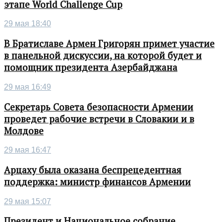
этапе World Challenge Cup
29 мая 18:40
В Братиславе Армен Григорян примет участие
в панельной дискуссии, на которой будет и
помощник президента Азербайджана
29 мая 16:49
Секретарь Совета безопасности Армении
проведет рабочие встречи в Словакии и в
Молдове
29 мая 16:47
Арцаху была оказана беспрецедентная
поддержка: министр финансов Армении
29 мая 15:07
Президент и Национальное собрание