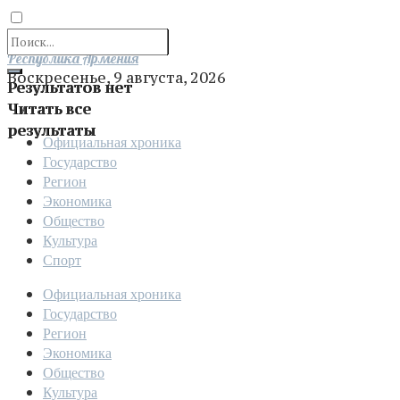
Отправить
Республика Армения
Воскресенье, 9 августа, 2026
Результатов нет
Читать все
результаты
Официальная хроника
Государство
Регион
Экономика
Общество
Культура
Спорт
Официальная хроника
Государство
Регион
Экономика
Общество
Культура