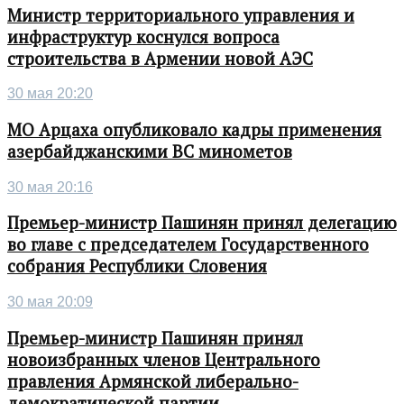
Министр территориального управления и
инфраструктур коснулся вопроса
строительства в Армении новой АЭС
30 мая 20:20
МО Арцаха опубликовало кадры применения
азербайджанскими ВС минометов
30 мая 20:16
Премьер-министр Пашинян принял делегацию
во главе с председателем Государственного
собрания Республики Словения
30 мая 20:09
Премьер-министр Пашинян принял
новоизбранных членов Центрального
правления Армянской либерально-
демократической партии