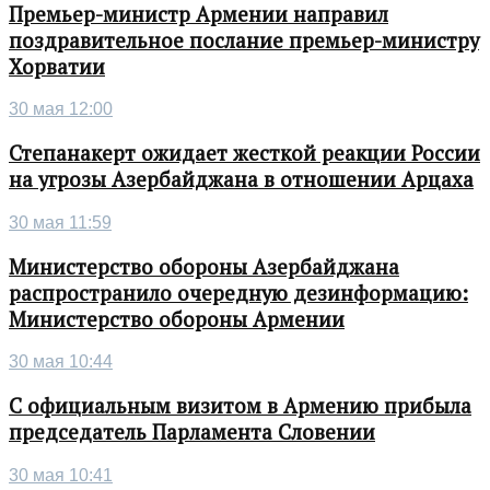
Премьер-министр Армении направил
поздравительное послание премьер-министру
Хорватии
30 мая 12:00
Степанакерт ожидает жесткой реакции России
на угрозы Азербайджана в отношении Арцаха
30 мая 11:59
Министерство обороны Азербайджана
распространило очередную дезинформацию:
Министерство обороны Армении
30 мая 10:44
С официальным визитом в Армению прибыла
председатель Парламента Словении
30 мая 10:41