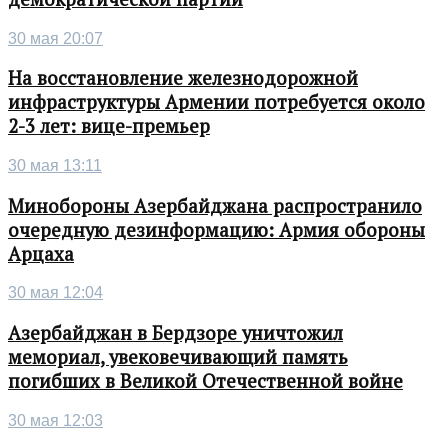
30 мая 20:07
На восстановление железнодорожной
инфраструктуры Армении потребуется около
2-3 лет: вице-премьер
30 мая 13:11
Минобороны Азербайджана распространило
очередную дезинформацию: Армия обороны
Арцаха
30 мая 12:04
Азербайджан в Бердзоре уничтожил
мемориал, увековечивающий память
погибших в Великой Отечественной войне
30 мая 12:03