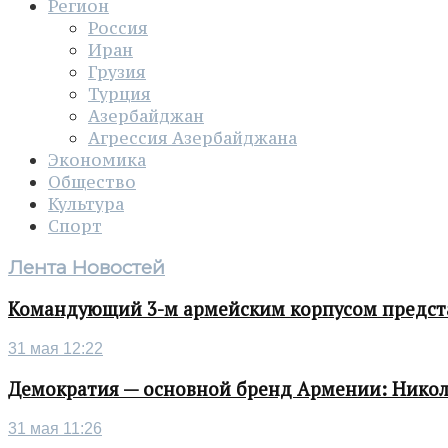
Регион
Россия
Иран
Грузия
Турция
Азербайджан
Агрессия Азербайджана
Экономика
Общество
Культура
Спорт
Лента Новостей
Командующий 3-м армейским корпусом представ
31 мая 12:22
Демократия — основной бренд Армении: Нико
31 мая 11:26