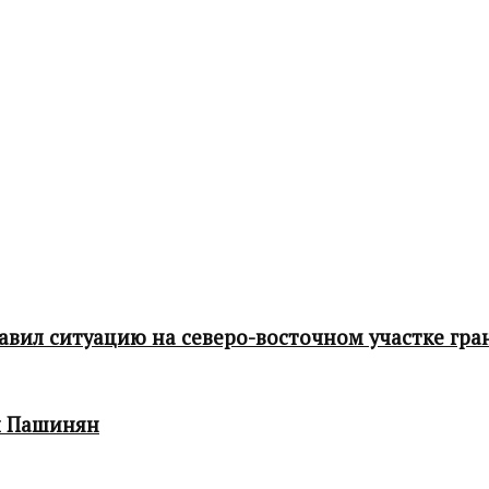
ил ситуацию на северо-восточном участке гра
л Пашинян