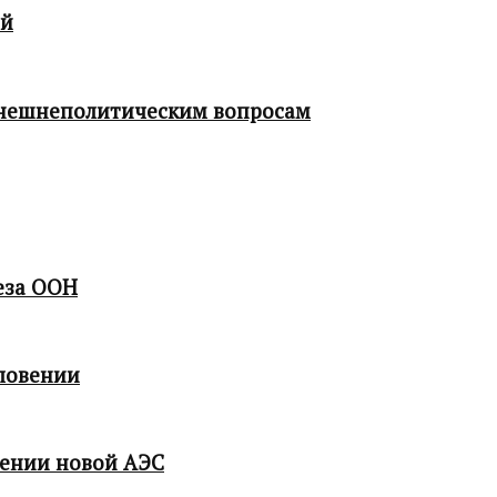
ой
 внешнеполитическим вопросам
еза ООН
ловении
мении новой АЭС