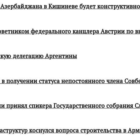
 Азербайджана в Кишиневе будет конструктивн
 советником федерального канцлера Австрии по
кую делегацию Аргентины
в получении статуса непостоянного члена Совб
и принял спикера Государственного собрания С
структур коснулся вопроса строительства в Ар