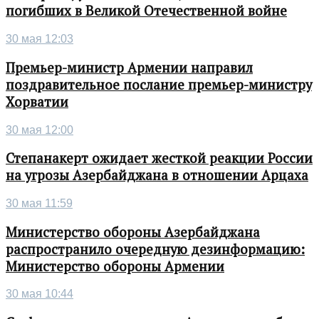
погибших в Великой Отечественной войне
30 мая 12:03
Премьер-министр Армении направил
поздравительное послание премьер-министру
Хорватии
30 мая 12:00
Степанакерт ожидает жесткой реакции России
на угрозы Азербайджана в отношении Арцаха
30 мая 11:59
Министерство обороны Азербайджана
распространило очередную дезинформацию:
Министерство обороны Армении
30 мая 10:44