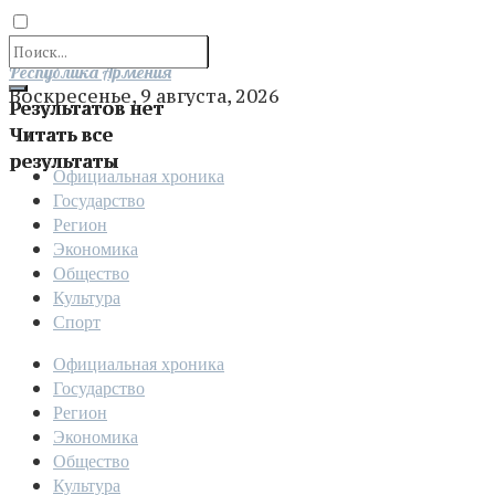
Отправить
Республика Армения
Воскресенье, 9 августа, 2026
Результатов нет
Читать все
результаты
Официальная хроника
Государство
Регион
Экономика
Общество
Культура
Спорт
Официальная хроника
Государство
Регион
Экономика
Общество
Культура