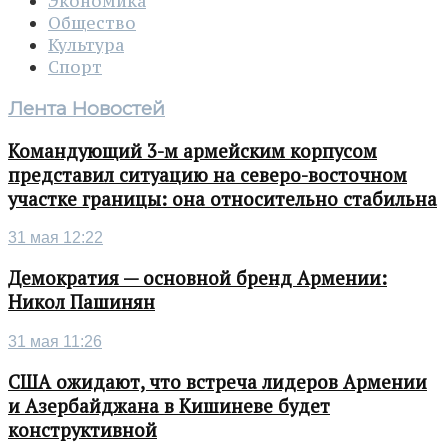
Экономика
Общество
Культура
Спорт
Лента Новостей
Командующий 3-м армейским корпусом
представил ситуацию на северо-восточном
участке границы: она относительно стабильна
31 мая 12:22
Демократия — основной бренд Армении:
Никол Пашинян
31 мая 11:26
США ожидают, что встреча лидеров Армении
и Азербайджана в Кишиневе будет
конструктивной