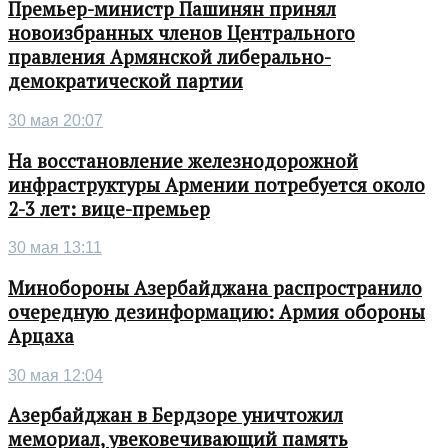
Премьер-министр Пашинян принял
новоизбранных членов Центрального
правления Армянской либерально-
демократической партии
30 мая 20:07
На восстановление железнодорожной
инфраструктуры Армении потребуется около
2-3 лет: вице-премьер
30 мая 13:11
Минобороны Азербайджана распространило
очередную дезинформацию: Армия обороны
Арцаха
30 мая 12:04
Азербайджан в Бердзоре уничтожил
мемориал, увековечивающий память