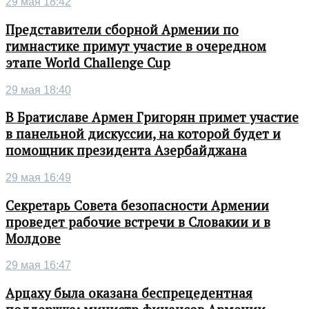
29 мая 18:42
Представители сборной Армении по
гимнастике примут участие в очередном
этапе World Challenge Cup
29 мая 18:40
В Братиславе Армен Григорян примет участие
в панельной дискуссии, на которой будет и
помощник президента Азербайджана
29 мая 16:49
Секретарь Совета безопасности Армении
проведет рабочие встречи в Словакии и в
Молдове
29 мая 16:47
Арцаху была оказана беспрецедентная