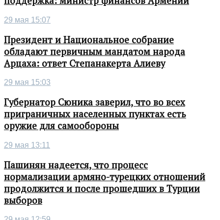
поддержка: министр финансов Армении
29 мая 15:07
Президент и Национальное собрание
обладают первичным мандатом народа
Арцаха: ответ Степанакерта Алиеву
29 мая 15:03
Губернатор Сюника заверил, что во всех
приграничных населенных пунктах есть
оружие для самообороны
29 мая 13:11
Пашинян надеется, что процесс
нормализации армяно-турецких отношений
продолжится и после прошедших в Турции
выборов
29 мая 12:59