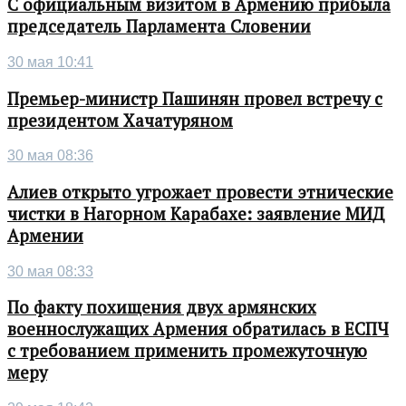
С официальным визитом в Армению прибыла
председатель Парламента Словении
30 мая 10:41
Премьер-министр Пашинян провел встречу с
президентом Хачатуряном
30 мая 08:36
Алиев открыто угрожает провести этнические
чистки в Нагорном Карабахе: заявление МИД
Армении
30 мая 08:33
По факту похищения двух армянских
военнослужащих Армения обратилась в ЕСПЧ
с требованием применить промежуточную
меру