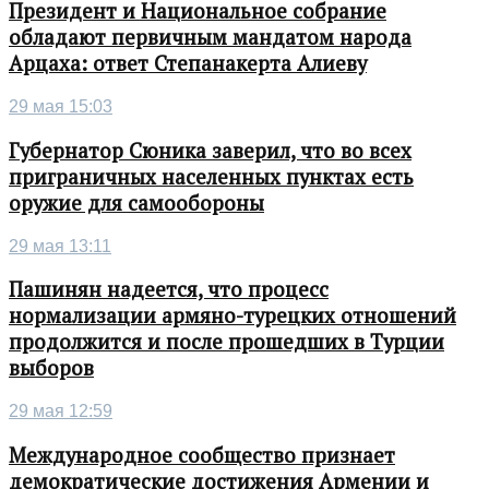
Президент и Национальное собрание
обладают первичным мандатом народа
Арцаха: ответ Степанакерта Алиеву
29 мая 15:03
Губернатор Сюника заверил, что во всех
приграничных населенных пунктах есть
оружие для самообороны
29 мая 13:11
Пашинян надеется, что процесс
нормализации армяно-турецких отношений
продолжится и после прошедших в Турции
выборов
29 мая 12:59
Международное сообщество признает
демократические достижения Армении и