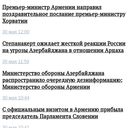
Премьер-министр Армении направил
поздравительное послание премьер-министру
Хорватии
30 мая 12:00
Степанакерт ожидает жесткой реакции России
на угрозы Азербайджана в отношении Арцаха
30 мая 11:59
Министерство обороны Азербайджана
распространило очередную дезинформацию:
Министерство обороны Армении
30 мая 10:44
С официальным визитом в Армению прибыла
председатель Парламента Словении
30 мая 10:41