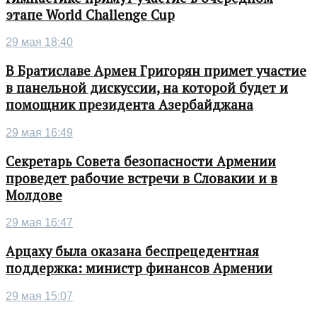
этапе World Challenge Cup
29 мая 18:40
В Братиславе Армен Григорян примет участие
в панельной дискуссии, на которой будет и
помощник президента Азербайджана
29 мая 16:49
Секретарь Совета безопасности Армении
проведет рабочие встречи в Словакии и в
Молдове
29 мая 16:47
Арцаху была оказана беспрецедентная
поддержка: министр финансов Армении
29 мая 15:07