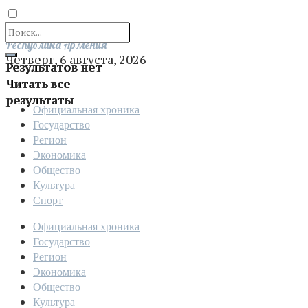
Отправить
Республика Армения
Четверг, 6 августа, 2026
Результатов нет
Читать все
результаты
Официальная хроника
Государство
Регион
Экономика
Общество
Культура
Спорт
Официальная хроника
Государство
Регион
Экономика
Общество
Культура