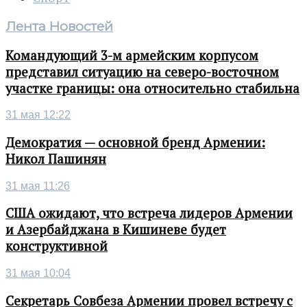
Лента Новостей
Командующий 3-м армейским корпусом
представил ситуацию на северо-восточном
участке границы: она относительно стабильна
31 мая 12:22
Демократия — основной бренд Армении:
Никол Пашинян
31 мая 11:26
США ожидают, что встреча лидеров Армении
и Азербайджана в Кишиневе будет
конструктивной
31 мая 10:04
Секретарь Совбеза Армении провел встречу с