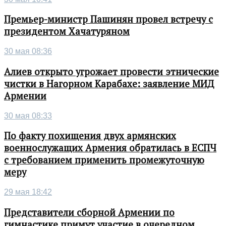
Премьер-министр Пашинян провел встречу с
президентом Хачатуряном
30 мая 08:36
Алиев открыто угрожает провести этнические
чистки в Нагорном Карабахе: заявление МИД
Армении
30 мая 08:33
По факту похищения двух армянских
военнослужащих Армения обратилась в ЕСПЧ
с требованием применить промежуточную
меру
29 мая 18:42
Представители сборной Армении по
гимнастике примут участие в очередном