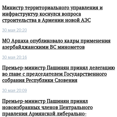
Министр территориального управления и
инфраструктур коснулся вопроса
строительства в Армении новой АЭС
30 мая 20:20
МО Арцаха опубликовало кадры применения
азербайджанскими ВС минометов
30 мая 20:16
Премьер-министр Пашинян принял делегацию
во главе с председателем Государственного
собрания Республики Словения
30 мая 20:09
Премьер-министр Пашинян принял
новоизбранных членов Центрального
правления Армянской либерально-