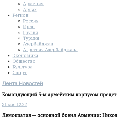
Армения
Арцах
Регион
Россия
Иран
Грузия
Турция
Азербайджан
Агрессия Азербайджана
Экономика
Общество
Культура
Спорт
Лента Новостей
Командующий 3-м армейским корпусом представ
31 мая 12:22
Демократия — основной бренд Армении: Нико