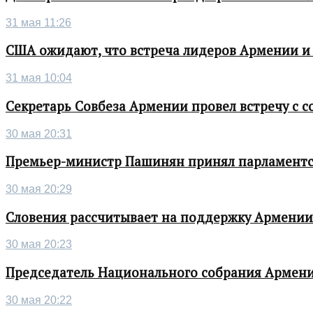
31 мая 11:26
США ожидают, что встреча лидеров Армении и
31 мая 10:04
Секретарь Совбеза Армении провел встречу с
30 мая 20:31
Премьер-министр Пашинян принял парламентс
30 мая 20:29
Словения рассчитывает на поддержку Армении 
30 мая 20:23
Председатель Национального собрания Армени
30 мая 20:22