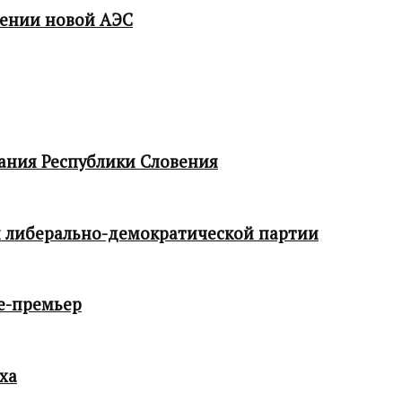
мении новой АЭС
ания Республики Словения
 либерально-демократической партии
е-премьер
ха