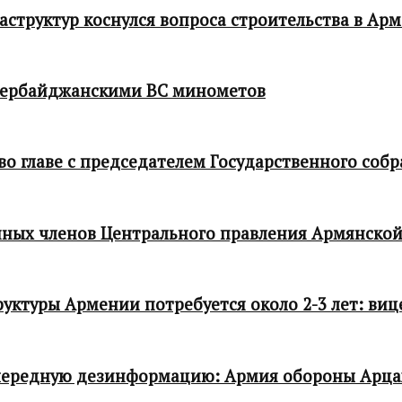
структур коснулся вопроса строительства в Ар
зербайджанскими ВС минометов
 главе с председателем Государственного собр
ных членов Центрального правления Армянской
ктуры Армении потребуется около 2-3 лет: виц
чередную дезинформацию: Армия обороны Арца