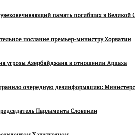
 увековечивающий память погибших в Великой 
тельное послание премьер-министру Хорватии
 на угрозы Азербайджана в отношении Арцаха
транило очередную дезинформацию: Министер
редседатель Парламента Словении
резидентом Хачатуряном