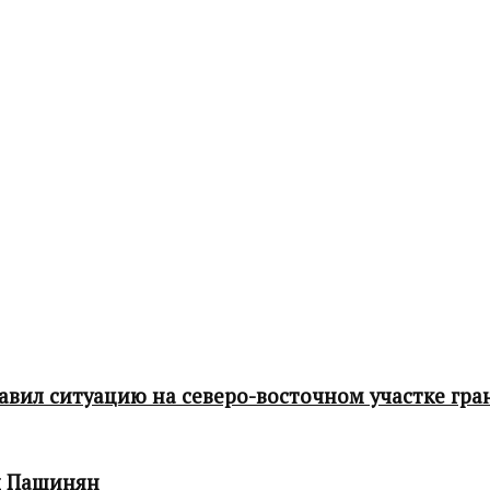
ил ситуацию на северо-восточном участке гра
л Пашинян