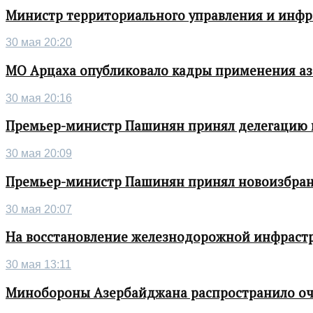
Министр территориального управления и инфра
30 мая 20:20
МО Арцаха опубликовало кадры применения а
30 мая 20:16
Премьер-министр Пашинян принял делегацию во
30 мая 20:09
Премьер-министр Пашинян принял новоизбран
30 мая 20:07
На восстановление железнодорожной инфрастру
30 мая 13:11
Минобороны Азербайджана распространило о