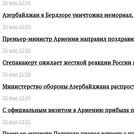
30 мая 12:04
Азербайджан в Бердзоре уничтожил мемориал,
30 мая 12:03
Премьер-министр Армении направил поздрави
30 мая 12:00
Степанакерт ожидает жесткой реакции России
30 мая 11:59
Министерство обороны Азербайджана распрос
30 мая 10:44
С официальным визитом в Армению прибыла п
30 мая 10:41
Премьер-министр Пашинян провел встречу с п