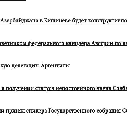
 Азербайджана в Кишиневе будет конструктивн
 советником федерального канцлера Австрии по
кую делегацию Аргентины
в получении статуса непостоянного члена Совб
и принял спикера Государственного собрания С