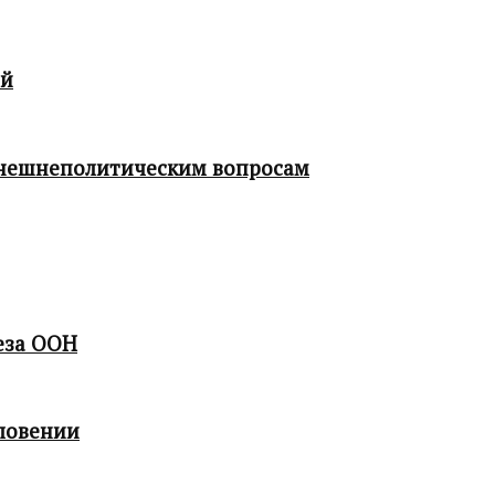
ой
 внешнеполитическим вопросам
еза ООН
ловении