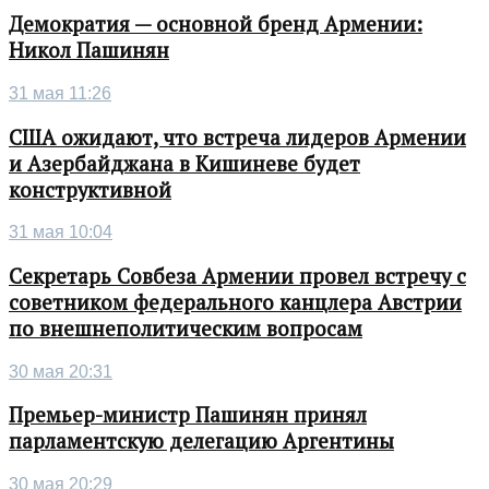
Демократия — основной бренд Армении:
Никол Пашинян
31 мая 11:26
США ожидают, что встреча лидеров Армении
и Азербайджана в Кишиневе будет
конструктивной
31 мая 10:04
Секретарь Совбеза Армении провел встречу с
советником федерального канцлера Австрии
по внешнеполитическим вопросам
30 мая 20:31
Премьер-министр Пашинян принял
парламентскую делегацию Аргентины
30 мая 20:29