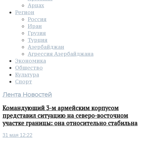
Арцах
Регион
Россия
Иран
Грузия
Турция
Азербайджан
Агрессия Азербайджана
Экономика
Общество
Культура
Спорт
Лента Новостей
Командующий 3-м армейским корпусом
представил ситуацию на северо-восточном
участке границы: она относительно стабильна
31 мая 12:22