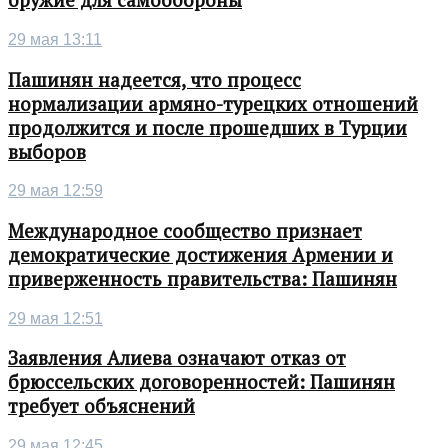
оружие для самообороны
29 мая 13:11
Пашинян надеется, что процесс
нормализации армяно-турецких отношений
продолжится и после прошедших в Турции
выборов
29 мая 12:59
Международное сообщество признает
демократические достижения Армении и
приверженность правительства: Пашинян
29 мая 12:51
Заявления Алиева означают отказ от
брюссельских договоренностей: Пашинян
требует объяснений
29 мая 12:45