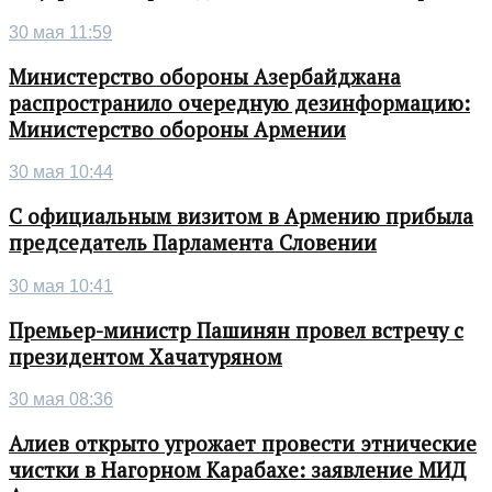
30 мая 11:59
Министерство обороны Азербайджана
распространило очередную дезинформацию:
Министерство обороны Армении
30 мая 10:44
С официальным визитом в Армению прибыла
председатель Парламента Словении
30 мая 10:41
Премьер-министр Пашинян провел встречу с
президентом Хачатуряном
30 мая 08:36
Алиев открыто угрожает провести этнические
чистки в Нагорном Карабахе: заявление МИД