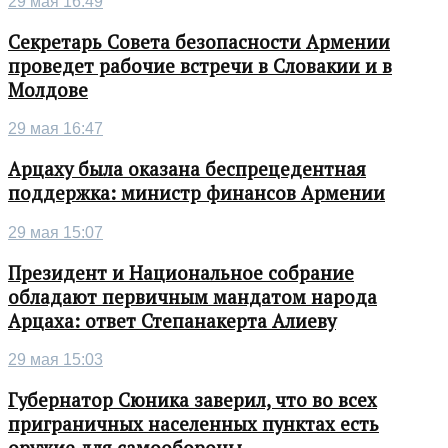
29 мая 16:49
Секретарь Совета безопасности Армении
проведет рабочие встречи в Словакии и в
Молдове
29 мая 16:47
Арцаху была оказана беспрецедентная
поддержка: министр финансов Армении
29 мая 15:07
Президент и Национальное собрание
обладают первичным мандатом народа
Арцаха: ответ Степанакерта Алиеву
29 мая 15:03
Губернатор Сюника заверил, что во всех
приграничных населенных пунктах есть