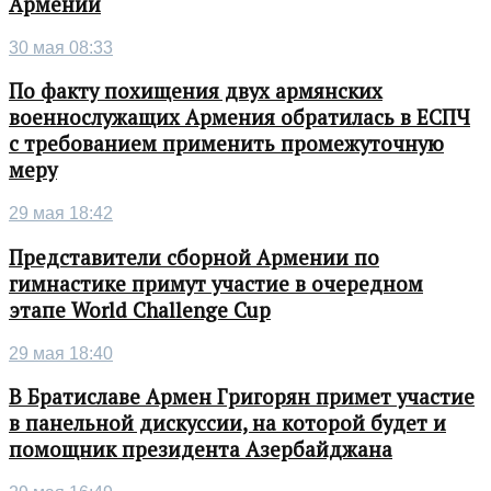
Армении
30 мая 08:33
По факту похищения двух армянских
военнослужащих Армения обратилась в ЕСПЧ
с требованием применить промежуточную
меру
29 мая 18:42
Представители сборной Армении по
гимнастике примут участие в очередном
этапе World Challenge Cup
29 мая 18:40
В Братиславе Армен Григорян примет участие
в панельной дискуссии, на которой будет и
помощник президента Азербайджана