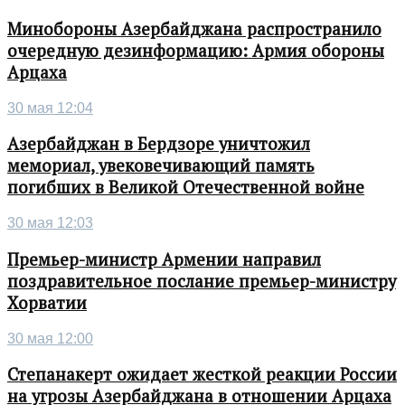
Минобороны Азербайджана распространило
очередную дезинформацию: Армия обороны
Арцаха
30 мая 12:04
Азербайджан в Бердзоре уничтожил
мемориал, увековечивающий память
погибших в Великой Отечественной войне
30 мая 12:03
Премьер-министр Армении направил
поздравительное послание премьер-министру
Хорватии
30 мая 12:00
Степанакерт ожидает жесткой реакции России
на угрозы Азербайджана в отношении Арцаха