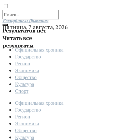
Отправить
Республика Армения
Пятница, 7 августа, 2026
Результатов нет
Читать все
результаты
Официальная хроника
Государство
Регион
Экономика
Общество
Культура
Спорт
Официальная хроника
Государство
Регион
Экономика
Общество
Культура