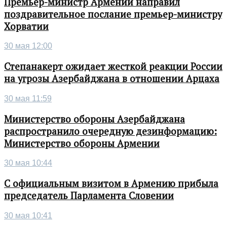
Премьер-министр Армении направил
поздравительное послание премьер-министру
Хорватии
30 мая 12:00
Степанакерт ожидает жесткой реакции России
на угрозы Азербайджана в отношении Арцаха
30 мая 11:59
Министерство обороны Азербайджана
распространило очередную дезинформацию:
Министерство обороны Армении
30 мая 10:44
С официальным визитом в Армению прибыла
председатель Парламента Словении
30 мая 10:41