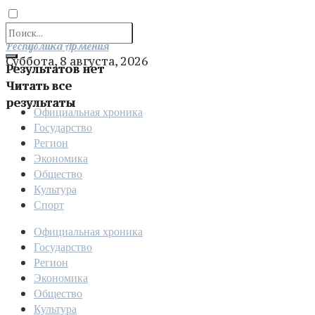
Отправить
Республика Армения
Суббота, 8 августа, 2026
Результатов нет
Читать все
результаты
Официальная хроника
Государство
Регион
Экономика
Общество
Культура
Спорт
Официальная хроника
Государство
Регион
Экономика
Общество
Культура