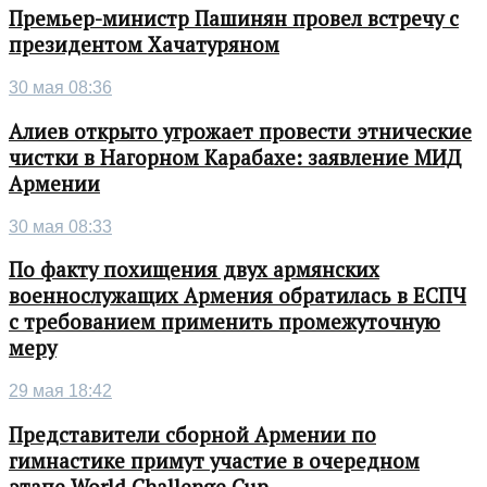
Премьер-министр Пашинян провел встречу с
президентом Хачатуряном
30 мая 08:36
Алиев открыто угрожает провести этнические
чистки в Нагорном Карабахе: заявление МИД
Армении
30 мая 08:33
По факту похищения двух армянских
военнослужащих Армения обратилась в ЕСПЧ
с требованием применить промежуточную
меру
29 мая 18:42
Представители сборной Армении по
гимнастике примут участие в очередном
этапе World Challenge Cup