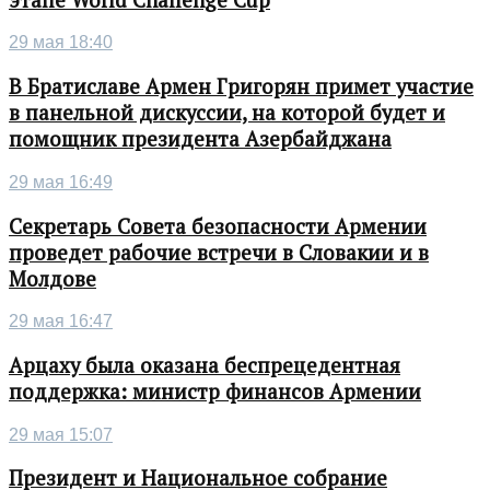
29 мая 18:40
В Братиславе Армен Григорян примет участие
в панельной дискуссии, на которой будет и
помощник президента Азербайджана
29 мая 16:49
Секретарь Совета безопасности Армении
проведет рабочие встречи в Словакии и в
Молдове
29 мая 16:47
Арцаху была оказана беспрецедентная
поддержка: министр финансов Армении
29 мая 15:07
Президент и Национальное собрание