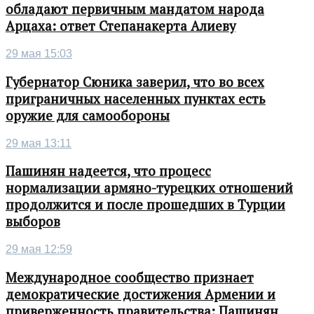
обладают первичным мандатом народа
Арцаха: ответ Степанакерта Алиеву
29 мая 15:03
Губернатор Сюника заверил, что во всех
приграничных населенных пунктах есть
оружие для самообороны
29 мая 13:11
Пашинян надеется, что процесс
нормализации армяно-турецких отношений
продолжится и после прошедших в Турции
выборов
29 мая 12:59
Международное сообщество признает
демократические достижения Армении и
приверженность правительства: Пашинян