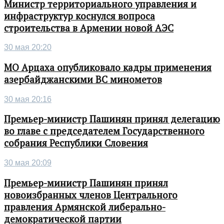
Министр территориального управления и
инфраструктур коснулся вопроса
строительства в Армении новой АЭС
30 мая 20:20
МО Арцаха опубликовало кадры применения
азербайджанскими ВС минометов
30 мая 20:16
Премьер-министр Пашинян принял делегацию
во главе с председателем Государственного
собрания Республики Словения
30 мая 20:09
Премьер-министр Пашинян принял
новоизбранных членов Центрального
правления Армянской либерально-
демократической партии