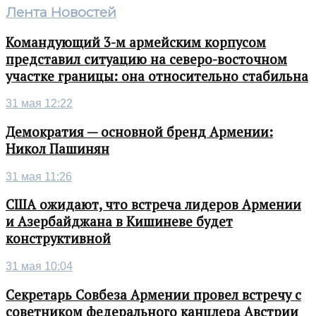
Лента Новостей
Командующий 3-м армейским корпусом
представил ситуацию на северо-восточном
участке границы: она относительно стабильна
31 мая 12:22
Демократия — основной бренд Армении:
Никол Пашинян
31 мая 11:26
США ожидают, что встреча лидеров Армении
и Азербайджана в Кишиневе будет
конструктивной
31 мая 10:04
Секретарь Совбеза Армении провел встречу с
советником федерального канцлера Австрии