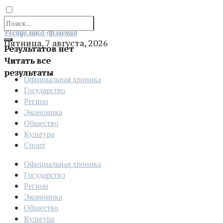
Отправить
Республика Армения
Пятница, 7 августа, 2026
Результатов нет
Читать все
результаты
Официальная хроника
Государство
Регион
Экономика
Общество
Культура
Спорт
Официальная хроника
Государство
Регион
Экономика
Общество
Культура