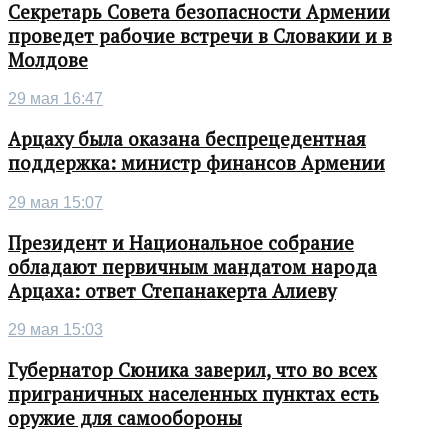
Секретарь Совета безопасности Армении
проведет рабочие встречи в Словакии и в
Молдове
29 мая 16:47
Арцаху была оказана беспрецедентная
поддержка: министр финансов Армении
29 мая 15:07
Президент и Национальное собрание
обладают первичным мандатом народа
Арцаха: ответ Степанакерта Алиеву
29 мая 15:03
Губернатор Сюника заверил, что во всех
приграничных населенных пунктах есть
оружие для самообороны