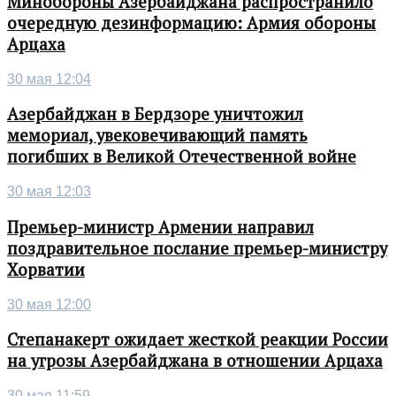
Минобороны Азербайджана распространило
очередную дезинформацию: Армия обороны
Арцаха
30 мая 12:04
Азербайджан в Бердзоре уничтожил
мемориал, увековечивающий память
погибших в Великой Отечественной войне
30 мая 12:03
Премьер-министр Армении направил
поздравительное послание премьер-министру
Хорватии
30 мая 12:00
Степанакерт ожидает жесткой реакции России
на угрозы Азербайджана в отношении Арцаха
30 мая 11:59