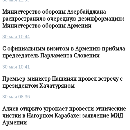
Министерство обороны Азербайджана
распространило очередную дезинформацию:
Министерство обороны Армении
30 мая 10:44
С официальным визитом в Армению прибыла
председатель Парламента Словении
30 мая 10:41
Премьер-министр Пашинян провел встречу с
президентом Хачатуряном
30 мая 08:36
Алиев открыто угрожает провести этнические
чистки в Нагорном Карабахе: заявление МИД
Армении