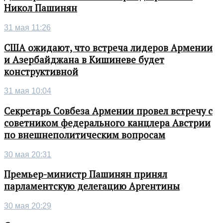
Никол Пашинян
31 мая 11:26
США ожидают, что встреча лидеров Армении
и Азербайджана в Кишиневе будет
конструктивной
31 мая 10:04
Секретарь Совбеза Армении провел встречу с
советником федерального канцлера Австрии
по внешнеполитическим вопросам
30 мая 20:31
Премьер-министр Пашинян принял
парламентскую делегацию Аргентины
30 мая 20:29