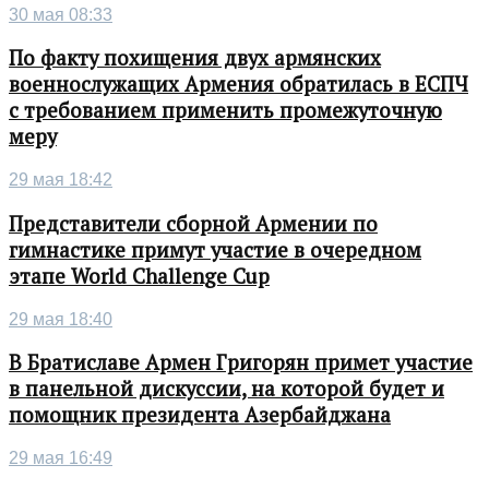
30 мая 08:33
По факту похищения двух армянских
военнослужащих Армения обратилась в ЕСПЧ
с требованием применить промежуточную
меру
29 мая 18:42
Представители сборной Армении по
гимнастике примут участие в очередном
этапе World Challenge Cup
29 мая 18:40
В Братиславе Армен Григорян примет участие
в панельной дискуссии, на которой будет и
помощник президента Азербайджана
29 мая 16:49