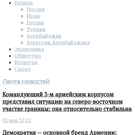
Регион
Россия
Иран
Грузия
Турция
Азербайджан
Агрессия Азербайджана
Экономика
Общество
Культура
Спорт
Лента Новостей
Командующий 3-м армейским корпусом
представил ситуацию на северо-восточном
участке границы: она относительно стабильна
31 мая 12:22
Демократия — основной бренд Армении: