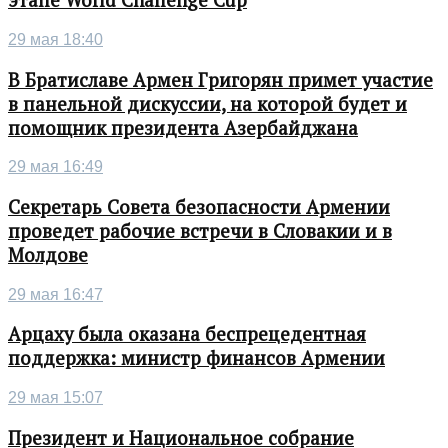
этапе World Challenge Cup
29 мая 18:40
В Братиславе Армен Григорян примет участие
в панельной дискуссии, на которой будет и
помощник президента Азербайджана
29 мая 16:49
Секретарь Совета безопасности Армении
проведет рабочие встречи в Словакии и в
Молдове
29 мая 16:47
Арцаху была оказана беспрецедентная
поддержка: министр финансов Армении
29 мая 15:07
Президент и Национальное собрание