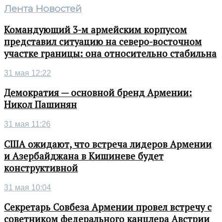
Лента Новостей
Командующий 3-м армейским корпусом
представил ситуацию на северо-восточном
участке границы: она относительно стабильна
31 мая 12:22
Демократия — основной бренд Армении:
Никол Пашинян
31 мая 11:26
США ожидают, что встреча лидеров Армении
и Азербайджана в Кишиневе будет
конструктивной
31 мая 10:04
Секретарь Совбеза Армении провел встречу с
советником федерального канцлера Австрии