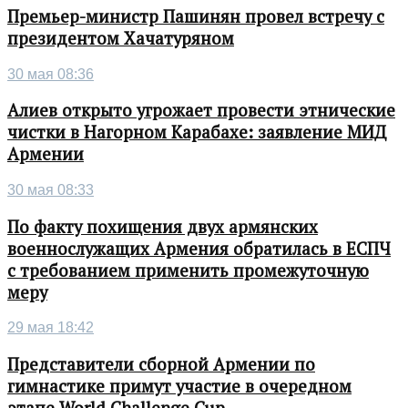
Премьер-министр Пашинян провел встречу с
президентом Хачатуряном
30 мая 08:36
Алиев открыто угрожает провести этнические
чистки в Нагорном Карабахе: заявление МИД
Армении
30 мая 08:33
По факту похищения двух армянских
военнослужащих Армения обратилась в ЕСПЧ
с требованием применить промежуточную
меру
29 мая 18:42
Представители сборной Армении по
гимнастике примут участие в очередном