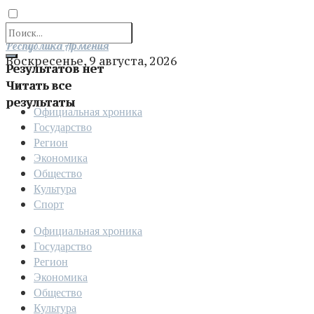
Отправить
Республика Армения
Воскресенье, 9 августа, 2026
Результатов нет
Читать все
результаты
Официальная хроника
Государство
Регион
Экономика
Общество
Культура
Спорт
Официальная хроника
Государство
Регион
Экономика
Общество
Культура