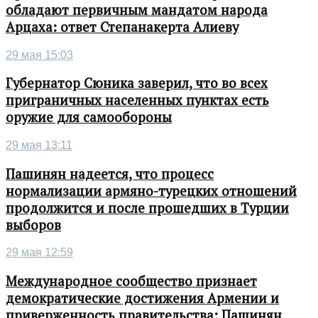
обладают первичным мандатом народа
Арцаха: ответ Степанакерта Алиеву
29 мая 15:03
Губернатор Сюника заверил, что во всех
приграничных населенных пунктах есть
оружие для самообороны
29 мая 13:11
Пашинян надеется, что процесс
нормализации армяно-турецких отношений
продолжится и после прошедших в Турции
выборов
29 мая 12:59
Международное сообщество признает
демократические достижения Армении и
приверженность правительства: Пашинян