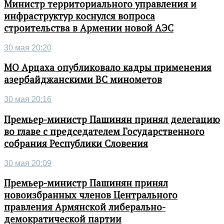
Министр территориального управления и
инфраструктур коснулся вопроса
строительства в Армении новой АЭС
30 мая 20:20
МО Арцаха опубликовало кадры применения
азербайджанскими ВС минометов
30 мая 20:16
Премьер-министр Пашинян принял делегацию
во главе с председателем Государственного
собрания Республики Словения
30 мая 20:09
Премьер-министр Пашинян принял
новоизбранных членов Центрального
правления Армянской либерально-
демократической партии