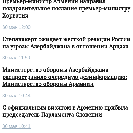
Премьер-министр Армении направил
поздравительное послание премьер-министру
Хорватии
30 мая 12:00
Степанакерт ожидает жесткой реакции России
на угрозы Азербайджана в отношении Арцаха
30 мая 11:59
Министерство обороны Азербайджана
распространило очередную дезинформацию:
Министерство обороны Армении
30 мая 10:44
С официальным визитом в Армению прибыла
председатель Парламента Словении
30 мая 10:41