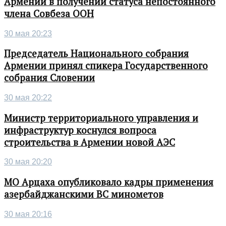
Армении в получении статуса непостоянного
члена Совбеза ООН
30 мая 20:23
Председатель Национального собрания
Армении принял спикера Государственного
собрания Словении
30 мая 20:22
Министр территориального управления и
инфраструктур коснулся вопроса
строительства в Армении новой АЭС
30 мая 20:20
МО Арцаха опубликовало кадры применения
азербайджанскими ВС минометов
30 мая 20:16