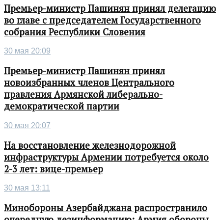
Премьер-министр Пашинян принял делегацию
во главе с председателем Государственного
собрания Республики Словения
30 мая 20:09
Премьер-министр Пашинян принял
новоизбранных членов Центрального
правления Армянской либерально-
демократической партии
30 мая 20:07
На восстановление железнодорожной
инфраструктуры Армении потребуется около
2-3 лет: вице-премьер
30 мая 13:11
Минобороны Азербайджана распространило
очередную дезинформацию: Армия обороны