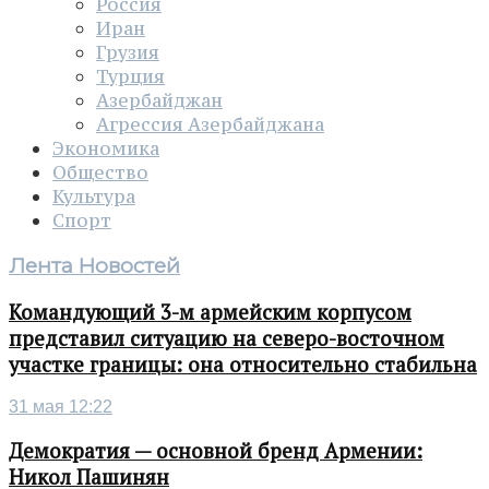
Россия
Иран
Грузия
Турция
Азербайджан
Агрессия Азербайджана
Экономика
Общество
Культура
Спорт
Лента Новостей
Командующий 3-м армейским корпусом
представил ситуацию на северо-восточном
участке границы: она относительно стабильна
31 мая 12:22
Демократия — основной бренд Армении:
Никол Пашинян