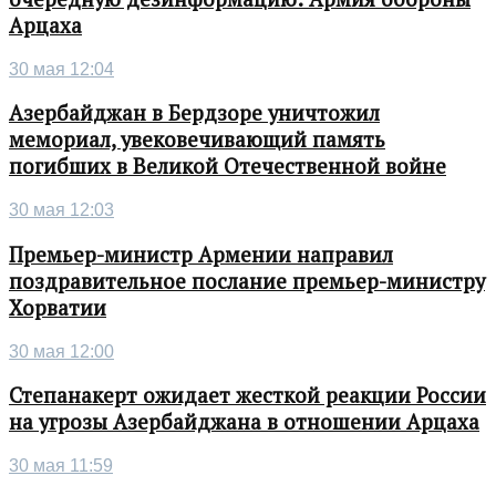
Арцаха
30 мая 12:04
Азербайджан в Бердзоре уничтожил
мемориал, увековечивающий память
погибших в Великой Отечественной войне
30 мая 12:03
Премьер-министр Армении направил
поздравительное послание премьер-министру
Хорватии
30 мая 12:00
Степанакерт ожидает жесткой реакции России
на угрозы Азербайджана в отношении Арцаха
30 мая 11:59