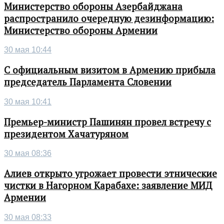
Министерство обороны Азербайджана
распространило очередную дезинформацию:
Министерство обороны Армении
30 мая 10:44
С официальным визитом в Армению прибыла
председатель Парламента Словении
30 мая 10:41
Премьер-министр Пашинян провел встречу с
президентом Хачатуряном
30 мая 08:36
Алиев открыто угрожает провести этнические
чистки в Нагорном Карабахе: заявление МИД
Армении
30 мая 08:33