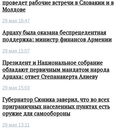
проведет рабочие встречи в Словакии и в
Молдове
29 мая 16:47
Арцаху была оказана беспрецедентная
поддержка: министр финансов Армении
29 мая 15:07
Президент и Национальное собрание
обладают первичным мандатом народа
Арцаха: ответ Степанакерта Алиеву
29 мая 15:03
Губернатор Сюника заверил, что во всех
приграничных населенных пунктах есть
оружие для самообороны
29 мая 13:11