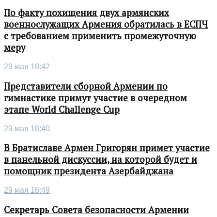
По факту похищения двух армянских
военнослужащих Армения обратилась в ЕСПЧ
с требованием применить промежуточную
меру
29 мая 18:42
Представители сборной Армении по
гимнастике примут участие в очередном
этапе World Challenge Cup
29 мая 18:40
В Братиславе Армен Григорян примет участие
в панельной дискуссии, на которой будет и
помощник президента Азербайджана
29 мая 16:49
Секретарь Совета безопасности Армении