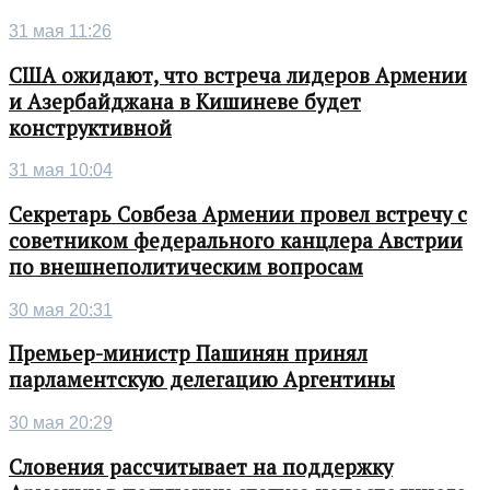
31 мая 11:26
США ожидают, что встреча лидеров Армении
и Азербайджана в Кишиневе будет
конструктивной
31 мая 10:04
Секретарь Совбеза Армении провел встречу с
советником федерального канцлера Австрии
по внешнеполитическим вопросам
30 мая 20:31
Премьер-министр Пашинян принял
парламентскую делегацию Аргентины
30 мая 20:29
Словения рассчитывает на поддержку