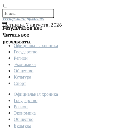
Отправить
Республика Армения
Пятница, 7 августа, 2026
Результатов нет
Читать все
результаты
Официальная хроника
Государство
Регион
Экономика
Общество
Культура
Спорт
Официальная хроника
Государство
Регион
Экономика
Общество
Культура